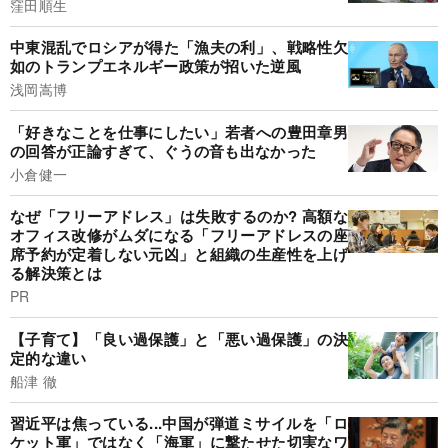
窪田順生
中東混乱でロシアが得た「漁夫の利」、戦略性欠
如のトランプエネルギー政策が招いた逆風
浅岡嵩博
「好きなことを仕事にしたい」若者への豊田章男
の回答が正論すぎて、ぐうの音も出なかった
小倉健一
なぜ「フリーアドレス」は失敗するのか? 高額な
オフィス改修がムダになる「フリーアドレスの座
席予約が定着しない元凶」と組織の生産性を上げ
る解決策とは
PR
【子育て】「良い過保護」と「悪い過保護」の決
定的な違い
船津 徹
習近平は焦っている...中国が弾道ミサイルを「ロ
ケット軍」ではなく「海軍」に撃たせた切実なワ