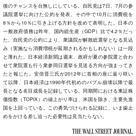
後のチャンスを台無しにしている。自民党は7日、7月の参
議院選挙に向けた公約を発表。その中で10月に消費税を
8％から10％に引き上げる方針を改めて表明した。日本の
一般政府債務は昨年、国内総生産（GDP）比で4.2％だっ
た。自民党の公約により、衆議院が解散総選挙となる見込
み（実施なら消費増税が延期されるかもしれない）は一段
と薄れた。日本経済新聞は週末、政府が夏の参院選と合わ
せて衆院選も行う衆参同日選挙を見送る方向が強まってき
たと報じた。安倍晋三氏が2012年に首相の座に返り咲い
て以降、日本経済は1990年代初めのバブル崩壊以降で最
長となる名目成長を記録している。同期間における東証株
価指数（TOPIX）の値上がり率は、米国を除き、主要先進
国を上回っている。この勇気づけられる記録に、いま歯止
めをかける差し迫った必要性は見当たらない。