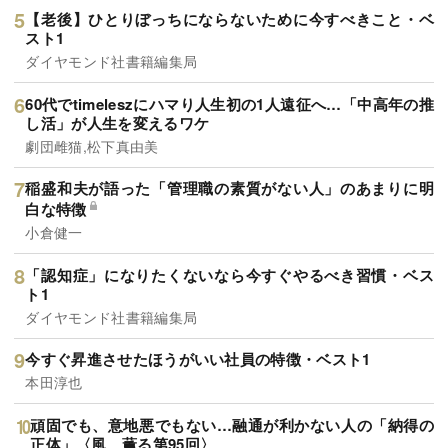
【老後】ひとりぼっちにならないために今すべきこと・ベ
スト1
ダイヤモンド社書籍編集局
60代でtimeleszにハマり人生初の1人遠征へ…「中高年の推
し活」が人生を変えるワケ
劇団雌猫,松下真由美
稲盛和夫が語った「管理職の素質がない人」のあまりに明
白な特徴
小倉健一
「認知症」になりたくないなら今すぐやるべき習慣・ベス
ト1
ダイヤモンド社書籍編集局
今すぐ昇進させたほうがいい社員の特徴・ベスト1
本田淳也
頑固でも、意地悪でもない…融通が利かない人の「納得の
正体」〈風、薫る第95回〉