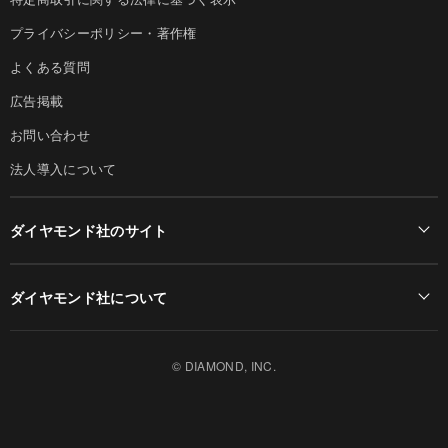
プライバシーポリシー・著作権
よくある質問
広告掲載
お問い合わせ
法人導入について
ダイヤモンド社のサイト
Diamond Online(English)
ダイヤモンド社について
週刊ダイヤモンド
ダイヤモンド社TOP
DIAMONDハーバード・ビジネス・レビュー
© DIAMOND, INC.
会社概要
ダイヤモンドZAi（デジタル版）
採用情報
書籍オンライン