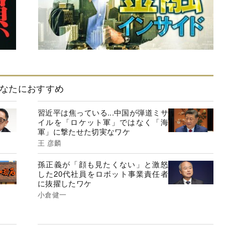
なたにおすすめ
習近平は焦っている...中国が弾道ミサ
イルを「ロケット軍」ではなく「海
軍」に撃たせた切実なワケ
王 彦麟
孫正義が「顔も見たくない」と激怒
した20代社員をロボット事業責任者
に抜擢したワケ
小倉健一