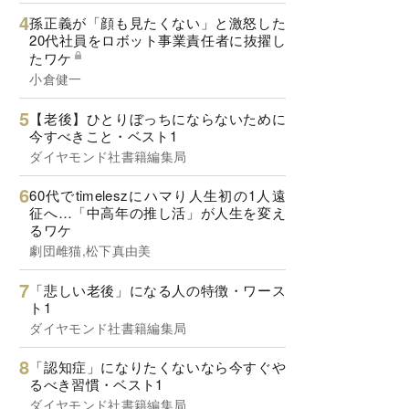
孫正義が「顔も見たくない」と激怒した
20代社員をロボット事業責任者に抜擢し
たワケ
小倉健一
【老後】ひとりぼっちにならないために
今すべきこと・ベスト1
ダイヤモンド社書籍編集局
60代でtimeleszにハマり人生初の1人遠
征へ…「中高年の推し活」が人生を変え
るワケ
劇団雌猫,松下真由美
「悲しい老後」になる人の特徴・ワース
ト1
ダイヤモンド社書籍編集局
「認知症」になりたくないなら今すぐや
るべき習慣・ベスト1
ダイヤモンド社書籍編集局