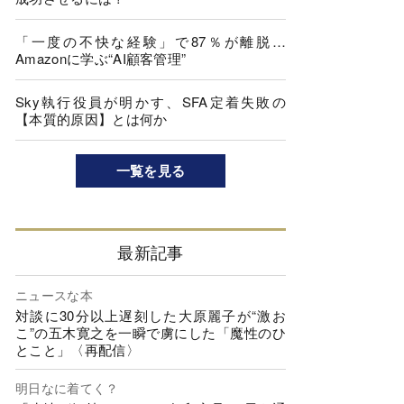
「一度の不快な経験」で87％が離脱…
Amazonに学ぶ“AI顧客管理”
Sky執行役員が明かす、SFA定着失敗の
【本質的原因】とは何か
一覧を見る
最新記事
ニュースな本
対談に30分以上遅刻した大原麗子が“激お
こ”の五木寛之を一瞬で虜にした「魔性のひ
とこと」〈再配信〉
明日なに着てく？