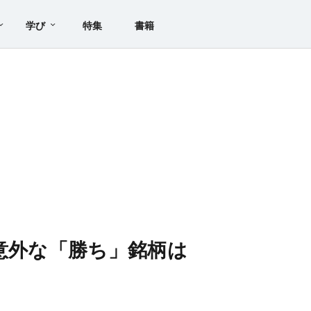
学び
特集
書籍
期意外な「勝ち」銘柄は