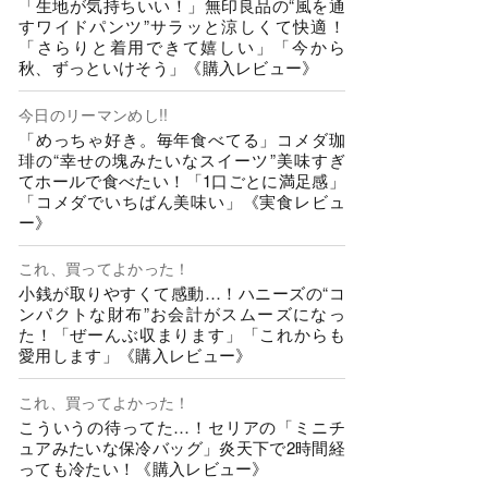
「生地が気持ちいい！」無印良品の“風を通
すワイドパンツ”サラッと涼しくて快適！
「さらりと着用できて嬉しい」「今から
秋、ずっといけそう」《購入レビュー》
今日のリーマンめし!!
「めっちゃ好き。毎年食べてる」コメダ珈
琲の“幸せの塊みたいなスイーツ”美味すぎ
てホールで食べたい！「1口ごとに満足感」
「コメダでいちばん美味い」《実食レビュ
ー》
これ、買ってよかった！
小銭が取りやすくて感動…！ハニーズの“コ
ンパクトな財布”お会計がスムーズになっ
た！「ぜーんぶ収まります」「これからも
愛用します」《購入レビュー》
これ、買ってよかった！
こういうの待ってた…！セリアの「ミニチ
ュアみたいな保冷バッグ」炎天下で2時間経
っても冷たい！《購入レビュー》