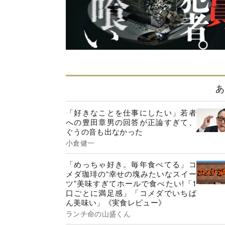
あ
「好きなことを仕事にしたい」若者
への豊田章男の回答が正論すぎて、
ぐうの音も出なかった
小倉健一
「めっちゃ好き。毎年食べてる」コ
メダ珈琲の“幸せの塊みたいなスイー
ツ”美味すぎてホールで食べたい!「1
口ごとに満足感」「コメダでいちば
ん美味い」《実食レビュー》
ランチ命の山盛くん