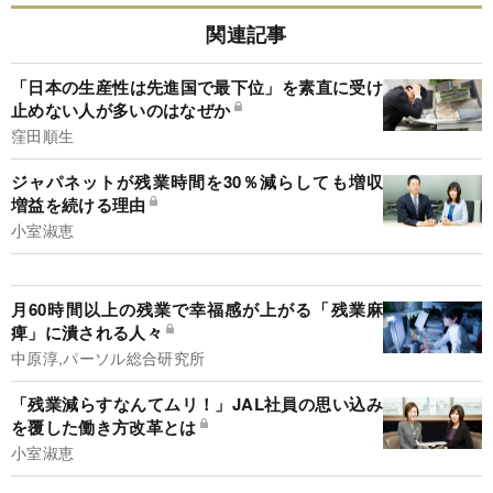
関連記事
「日本の生産性は先進国で最下位」を素直に受け
止めない人が多いのはなぜか
窪田順生
ジャパネットが残業時間を30％減らしても増収
増益を続ける理由
小室淑恵
月60時間以上の残業で幸福感が上がる「残業麻
痺」に潰される人々
中原淳,パーソル総合研究所
「残業減らすなんてムリ！」JAL社員の思い込み
を覆した働き方改革とは
小室淑恵