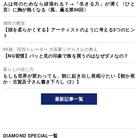
人は何のためなら頑張れる？→「生きる力」が湧く〈ひと
言〉に胸が熱くなる〈風、薫る第94回〉
感性の教室
【頭を柔らかくする】アーティストのように考える3つのヒン
ト
89歳、現役トレーダー 大富豪シゲルさんの教え
【NG習慣】パッと見の印象で株を買うのはなぜダメなの？
暮らしの信じ方
もしも世界が変わっても、朝に起き出し夜眠りたい【朝か夜
か・古賀及子さん書き下ろし（2）】
最新記事一覧
DIAMOND SPECIAL一覧