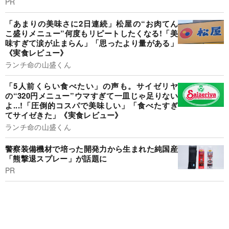
PR
「あまりの美味さに2日連続」松屋の“お肉てん
こ盛りメニュー”何度もリピートしたくなる!「美
味すぎて涙が止まらん」「思ったより量がある」
《実食レビュー》
ランチ命の山盛くん
「5人前くらい食べたい」の声も。サイゼリヤ
の“320円メニュー”ウマすぎて一皿じゃ足りない
よ...!「圧倒的コスパで美味しい」「食べたすぎ
てサイゼきた」《実食レビュー》
ランチ命の山盛くん
警察装備機材で培った開発力から生まれた純国産
「熊撃退スプレー」が話題に
PR