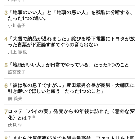
「地頭のいい人」と「地頭の悪い人」を残酷に分断する、
たった1つの違い。
小川晶子
「大雪で納品が遅れました」詫びる松下電器にトヨタが放
った言葉がド正論すぎてぐうの音も出ない
川上 徹也
「地頭がいい人」が日常でやっている、たった1つのこと
照宮遼子
「彼は私の息子ですが…」豊田章男会長が長男・大輔氏に
引き継いでほしいと願う「たった1つのこと」
佃 義夫
ロッテ「パイの実」発売から40年後に訪れた〈意外な変
化〉とは？
伏見 学
しまむらは原価率65％でも過去最高益、ファストリを上回