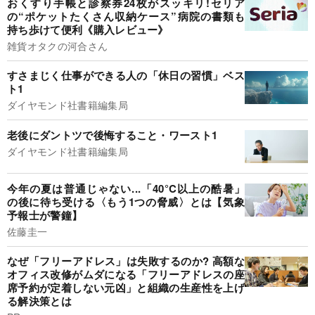
おくすり手帳と診察券24枚がスッキリ!セリア
の“ポケットたくさん収納ケース”病院の書類も
持ち歩けて便利《購入レビュー》
雑貨オタクの河合さん
すさまじく仕事ができる人の「休日の習慣」ベス
ト1
ダイヤモンド社書籍編集局
老後にダントツで後悔すること・ワースト1
ダイヤモンド社書籍編集局
今年の夏は普通じゃない...「40°C以上の酷暑」
の後に待ち受ける〈もう1つの脅威〉とは【気象
予報士が警鐘】
佐藤圭一
なぜ「フリーアドレス」は失敗するのか? 高額な
オフィス改修がムダになる「フリーアドレスの座
席予約が定着しない元凶」と組織の生産性を上げ
る解決策とは