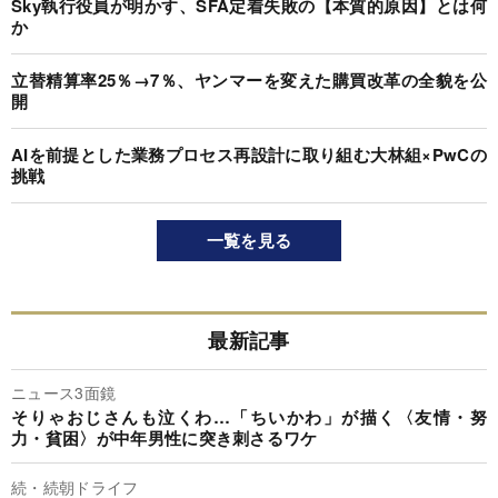
Sky執行役員が明かす、SFA定着失敗の【本質的原因】とは何
か
立替精算率25％→7％、ヤンマーを変えた購買改革の全貌を公
開
AIを前提とした業務プロセス再設計に取り組む大林組×PwCの
挑戦
一覧を見る
最新記事
ニュース3面鏡
そりゃおじさんも泣くわ…「ちいかわ」が描く〈友情・努
力・貧困〉が中年男性に突き刺さるワケ
続・続朝ドライフ