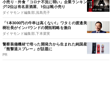
小売り・外食「コロナ不況に弱い」企業ランキン
グ!2位は有名居酒屋、1位は靴小売り
ダイヤモンド編集部,浅島亮子
「1本3000円の牛串は高くない!」ワタミの渡邉美
樹社長がインバウンドの開拓戦略を激白
ダイヤモンド編集部,下本菜実
警察装備機材で培った開発力から生まれた純国産
「熊撃退スプレー」が話題に
PR