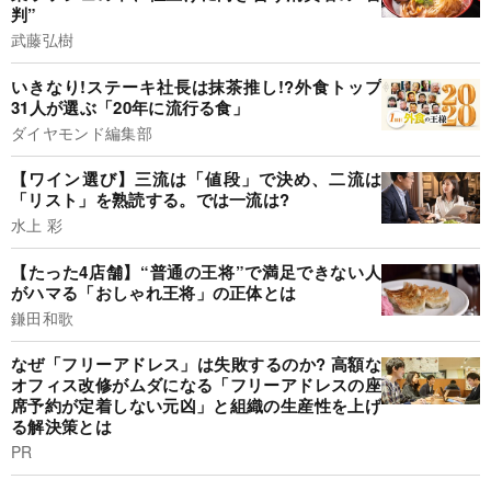
判”
武藤弘樹
いきなり!ステーキ社長は抹茶推し!?外食トップ
31人が選ぶ「20年に流行る食」
ダイヤモンド編集部
【ワイン選び】三流は「値段」で決め、二流は
「リスト」を熟読する。では一流は?
水上 彩
【たった4店舗】“普通の王将”で満足できない人
がハマる「おしゃれ王将」の正体とは
鎌田和歌
なぜ「フリーアドレス」は失敗するのか? 高額な
オフィス改修がムダになる「フリーアドレスの座
席予約が定着しない元凶」と組織の生産性を上げ
る解決策とは
PR