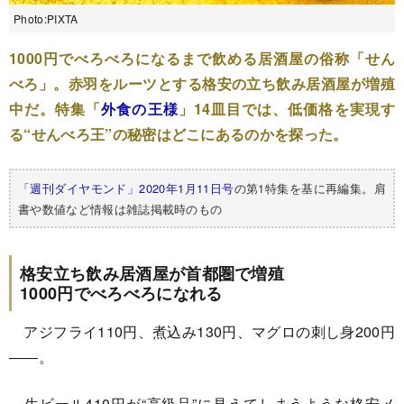
Photo:PIXTA
1000円でべろべろになるまで飲める居酒屋の俗称「せん
べろ」。赤羽をルーツとする格安の立ち飲み居酒屋が増殖
中だ。特集「
外食の王様
」14皿目では、低価格を実現す
る“せんべろ王”の秘密はどこにあるのかを探った。
「週刊ダイヤモンド」2020年1月11日号
の第1特集を基に再編集。肩
書や数値など情報は雑誌掲載時のもの
格安立ち飲み居酒屋が首都圏で増殖
1000円でべろべろになれる
アジフライ110円、煮込み130円、マグロの刺し身200円
――。
生ビール410円が“高級品”に見えてしまうような格安メ