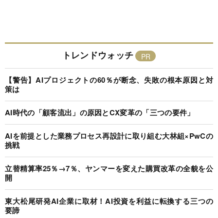
トレンドウォッチ
【警告】AIプロジェクトの60％が断念、失敗の根本原因と対
策は
AI時代の「顧客流出」の原因とCX変革の「三つの要件」
AIを前提とした業務プロセス再設計に取り組む大林組×PwCの
挑戦
立替精算率25％→7％、ヤンマーを変えた購買改革の全貌を公
開
東大松尾研発AI企業に取材！AI投資を利益に転換する三つの
要諦