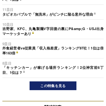
11皿目
タピオカバブルで「無洗米」がピンチに陥る意外な理由
10皿目
吉野家、KFC、丸亀製麺V字回復の裏にP&amp;G・USJ出身
マーケッターあり
9皿目
外食経営者vs従業員「収入格差度」ランキング97社！1位は倍
率163倍
8皿目
「キッチンカー」が稼げる場所ランキング！2位神宮前6丁
目、1位は？
この特集を見る