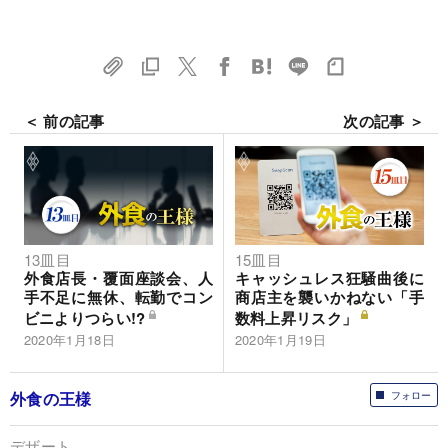
＜ 前の記事
次の記事 ＞
13皿目
15皿目
外食店長・覆面座談会、人
キャッシュレス狂騒曲後に
手不足に無休、転勤でコン
商店主を襲いかねない「手
ビニよりつらい!?
数料上昇リスク」
2020年1月18日
2020年1月19日
外食の王様
フォロー
デザート