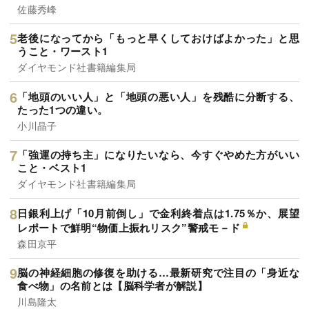
佐藤秀峰
老後になってから「もっと早くしておけばよかった」と思
うこと・ワースト1
ダイヤモンド社書籍編集局
「地頭のいい人」と「地頭の悪い人」を残酷に分断する、
たった1つの違い。
小川晶子
「強運の持ち主」になりたいなら、今すぐやめた方がいい
こと・ベスト1
ダイヤモンド社書籍編集局
日銀利上げ「10月前倒し」で金利終着点は1.75％か、展望
レポートで鮮明“物価上振れリスク”警戒モ－ド
森田京平
脳の神経細胞の修復を助ける…最新研究で注目の「身近な
食べ物」の名前とは【脳科学者が解説】
川島隆太