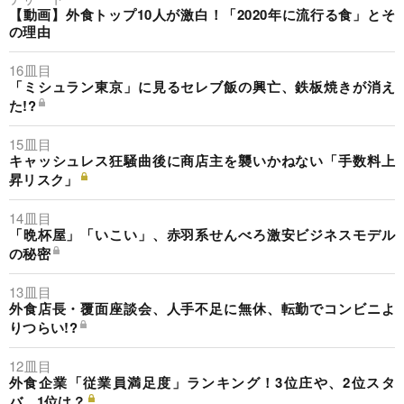
【動画】外食トップ10人が激白！「2020年に流行る食」とそ
の理由
16皿目
「ミシュラン東京」に見るセレブ飯の興亡、鉄板焼きが消え
た!?
15皿目
キャッシュレス狂騒曲後に商店主を襲いかねない「手数料上
昇リスク」
14皿目
「晩杯屋」「いこい」、赤羽系せんべろ激安ビジネスモデル
の秘密
13皿目
外食店長・覆面座談会、人手不足に無休、転勤でコンビニよ
りつらい!?
12皿目
外食企業「従業員満足度」ランキング！3位庄や、2位スタ
バ、1位は？