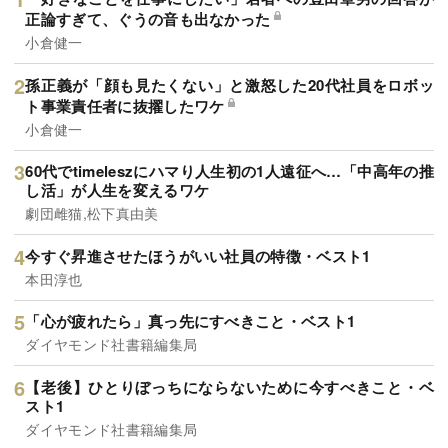
正論すぎて、ぐうの音も出なかった
小倉健一
孫正義が「顔も見たくない」と激怒した20代社員をロボッ
ト事業責任者に抜擢したワケ
小倉健一
60代でtimeleszにハマり人生初の1人遠征へ…「中高年の推
し活」が人生を変えるワケ
劇団雌猫,松下真由美
今すぐ昇進させたほうがいい社員の特徴・ベスト1
本田淳也
「心が疲れたら」真っ先にすべきこと・ベスト1
ダイヤモンド社書籍編集局
【老後】ひとりぼっちにならないために今すべきこと・ベ
スト1
ダイヤモンド社書籍編集局