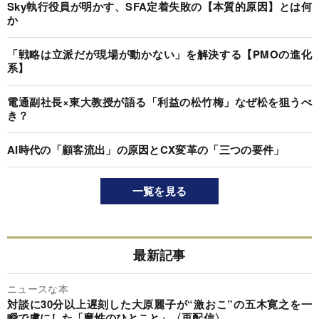
Sky執行役員が明かす、SFA定着失敗の【本質的原因】とは何
か
「戦略は立派だが現場が動かない」を解決する【PMOの進化
系】
電通副社長×東大教授が語る「利益の松竹梅」なぜ松を狙うべ
き？
AI時代の「顧客流出」の原因とCX変革の「三つの要件」
一覧を見る
最新記事
ニュースな本
対談に30分以上遅刻した大原麗子が“激おこ”の五木寛之を一
瞬で虜にした「魔性のひとこと」〈再配信〉