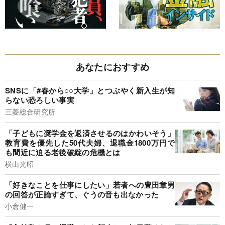
あなたにおすすめ
SNSに「#春から○○大学」とつぶやく新入生が知
らない恐ろしい事実
三菱総合研究所
「子どもに奨学金を返済させるのはかわいそう」
教育費を優先した50代夫婦、退職金1800万円で
も間近に迫る老後破綻の危機とは
横山光昭
「好きなことを仕事にしたい」若者への豊田章男
の回答が正論すぎて、ぐうの音も出なかった
小倉健一