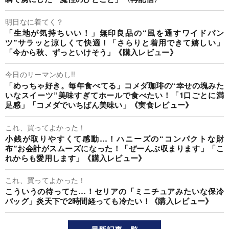
明日なに着てく？
「生地が気持ちいい！」無印良品の“風を通すワイドパン
ツ”サラッと涼しくて快適！「さらりと着用できて嬉しい」
「今から秋、ずっといけそう」《購入レビュー》
今日のリーマンめし!!
「めっちゃ好き。毎年食べてる」コメダ珈琲の“幸せの塊みた
いなスイーツ”美味すぎてホールで食べたい！「1口ごとに満
足感」「コメダでいちばん美味い」《実食レビュー》
これ、買ってよかった！
小銭が取りやすくて感動…！ハニーズの“コンパクトな財
布”お会計がスムーズになった！「ぜーんぶ収まります」「こ
れからも愛用します」《購入レビュー》
これ、買ってよかった！
こういうの待ってた…！セリアの「ミニチュアみたいな保冷
バッグ」炎天下で2時間経っても冷たい！《購入レビュー》