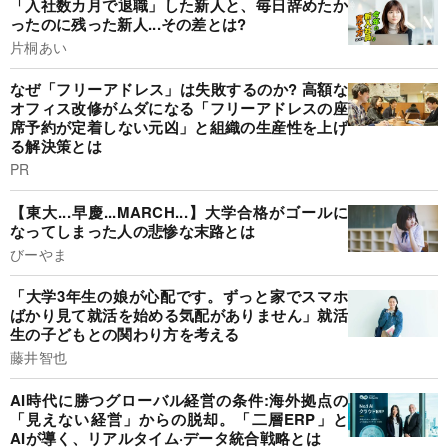
「入社数カ月で退職」した新人と、毎日辞めたか
ったのに残った新人...その差とは?
片桐あい
なぜ「フリーアドレス」は失敗するのか? 高額な
オフィス改修がムダになる「フリーアドレスの座
席予約が定着しない元凶」と組織の生産性を上げ
る解決策とは
PR
【東大...早慶...MARCH...】大学合格がゴールに
なってしまった人の悲惨な末路とは
びーやま
「大学3年生の娘が心配です。ずっと家でスマホ
ばかり見て就活を始める気配がありません」就活
生の子どもとの関わり方を考える
藤井智也
AI時代に勝つグローバル経営の条件:海外拠点の
「見えない経営」からの脱却。「二層ERP」と
AIが導く、リアルタイム·データ統合戦略とは