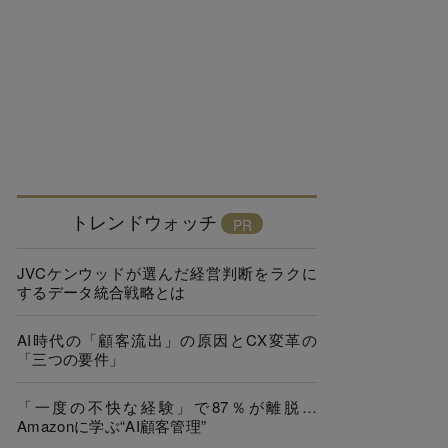
トレンドウォッチ
JVCケンウッドが選んだ経営判断をラクに
するデータ統合戦略とは
AI時代の「顧客流出」の原因とCX変革の
「三つの要件」
「一度の不快な経験」で87％が離脱…
Amazonに学ぶ“AI顧客管理”