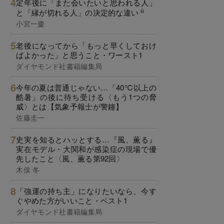
定年後に「また会いたいと思われる人」
と「縁が切れる人」の決定的な違い
小宮一慶
老後になってから「もっと早くしておけ
ばよかった」と思うこと・ワースト1
ダイヤモンド社書籍編集局
今年の夏は普通じゃない…「40℃以上の
酷暑」の後に待ち受ける〈もう1つの脅
威〉とは【気象予報士が警鐘】
佐藤圭一
史実を知るとハッとする…『風、薫る』
実在モデル・大関和が感染症の現場で優
先したこと〈風、薫る第92回〉
木俣 冬
「強運の持ち主」になりたいなら、今す
ぐやめた方がいいこと・ベスト1
ダイヤモンド社書籍編集局