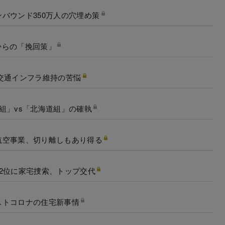
バウンド350万人の穴埋め策
境からの「挽回策」
交通インフラ維持の苦悩
組」vs「北海道組」の確執
航空事業、切り離しもあり得る
2位に家宅捜索、トップ交代
ストコロナの住宅新事情