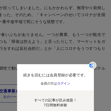
が狂ってしまいました。にもかかわらず、無理やり前倒し
しまった。そのため、「キャンペーンのせいでコロナが全国
一番中途半端で死にそうな状態です。
食いぶちがありません。一つが農業、もう一つが観光で
つも「帰省は控えよう」と言ったりして、マーケットをガ
行をすれば反社会的だ」とか「人にコロナをうつすつもり
調性で動いてしまいます。結果的に、当グループのホテル
続きを読むには会員登録が必要です。
会員の方は
ログイン
交通事業も「生殺し状態」
次のページ
すべての記事が読み放題！
7日間無料体験