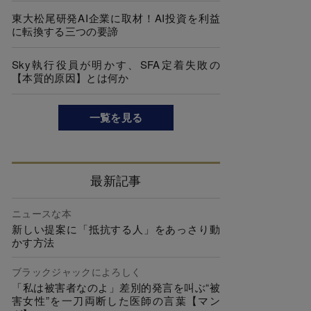
東大松尾研発AI企業に取材！AI投資を利益
に転換する三つの要諦
Sky執行役員が明かす、SFA定着失敗の
【本質的原因】とは何か
一覧を見る
最新記事
ニュースな本
新しい提案に「抵抗する人」をあっさり動
かす方法
ブラックジャックによろしく
「私は被害者なのよ」差別的発言を叫ぶ“被
害女性”を一刀両断した医師の言葉【マン