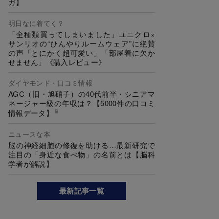
ガ】
明日なに着てく？
「全種類買ってしまいました」ユニクロ×
サンリオの“ひんやりルームウェア”に絶賛
の声「とにかく超可愛い」「部屋着に欠か
せません」《購入レビュー》
ダイヤモンド・口コミ情報
AGC（旧・旭硝子）の40代前半・シニアマ
ネージャー級の年収は？【5000件の口コミ
情報データ】
ニュースな本
脳の神経細胞の修復を助ける…最新研究で
注目の「身近な食べ物」の名前とは【脳科
学者が解説】
最新記事一覧