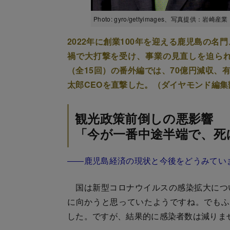
Photo: gyro/gettyimages、写真提供：岩崎産業
2022年に創業100年を迎える鹿児島の
禍で大打撃を受け、事業の見直しを迫ら
（全15回）の番外編では、70億円減収、
太郎CEOを直撃した。（ダイヤモンド編
観光政策前倒しの悪影響
「今が一番中途半端で、死
――鹿児島経済の現状と今後をどうみてい
国は新型コロナウイルスの感染拡大につ
に向かうと思っていたようですね。でもふ
した。ですが、結果的に感染者数は減りま