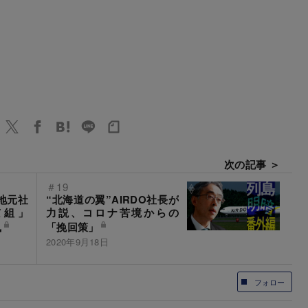
次の記事 ＞
＃19
地元社
“北海道の翼”AIRDO社長が
京組」
力説、コロナ苦境からの
執
「挽回策」
2020年9月18日
フォロー