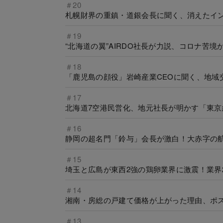
＃20
札幌財界の重鎮・道銀会長に聞く、消えたイン
＃19
“北海道の翼”AIRDO社長が力説、コロナ苦
＃18
「鹿児島の顔役」岩崎産業CEOに聞く、地域
＃17
北海道7空港民営化、地元社長が明かす「東京
＃16
静岡の超名門「鈴与」会長が激白！大赤字の
＃15
埼玉と広島が東西2強の鶏卵業界に激震！業界
＃14
湘南・房総の戸建て価格が上がった理由、ポ
＃13