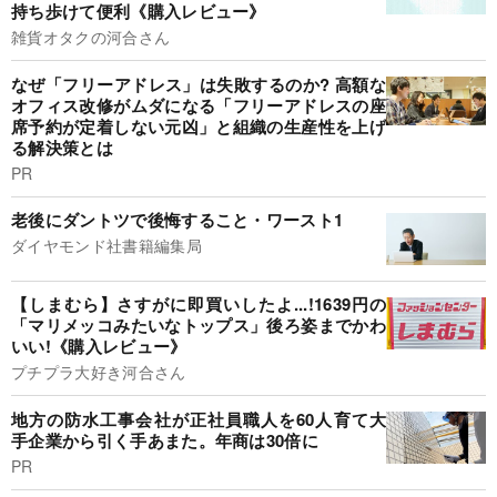
持ち歩けて便利《購入レビュー》
雑貨オタクの河合さん
なぜ「フリーアドレス」は失敗するのか? 高額な
オフィス改修がムダになる「フリーアドレスの座
席予約が定着しない元凶」と組織の生産性を上げ
る解決策とは
PR
老後にダントツで後悔すること・ワースト1
ダイヤモンド社書籍編集局
【しまむら】さすがに即買いしたよ...!1639円の
「マリメッコみたいなトップス」後ろ姿までかわ
いい!《購入レビュー》
プチプラ大好き河合さん
地方の防水工事会社が正社員職人を60人育て大
手企業から引く手あまた。年商は30倍に
PR