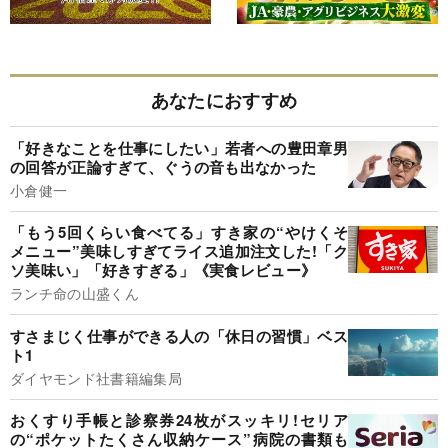
あなたにおすすめ
「好きなことを仕事にしたい」若者への豊田章男
の回答が正論すぎて、ぐうの音も出なかった
小倉健一
「もう5回くらい食べてる」すき家の“やけくそ
メニュー”美味しすぎてライス追加注文した!「ク
ソ美味い」「好きすぎる」《実食レビュー》
ランチ命の山盛くん
すさまじく仕事ができる人の「休日の習慣」ベス
ト1
ダイヤモンド社書籍編集局
おくすり手帳と診察券24枚がスッキリ!セリア
の“ポケットたくさん収納ケース”病院の書類も