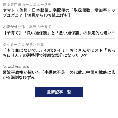
物流専門紙カーゴニュース発
ヤマト・佐川・日本郵便…宅配便の「取扱個数」増加率トッ
プはどこ？【10月から10％値上げも】
才能が伸びる！本当の子育て
【子育て】「良い過保護」と「悪い過保護」の決定的な違い
タイミーさんが見た世界
「もう並ばないで…」40代タイミーおじさんがミスド「もっ
ちゅりん」の列整理で複雑な気分になったワケ
News&Analysis
習近平政権が招いた「半導体不足」の代償…中国AI戦略に広
がる深刻なひずみ
最新記事一覧