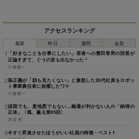
アクセスランキング
最新
昨日
週間
会員
「好きなことを仕事にしたい」若者への豊田章男の回答が
正論すぎて、ぐうの音も出なかった
小倉健一
孫正義が「顔も見たくない」と激怒した20代社員をロボッ
ト事業責任者に抜擢したワケ
小倉健一
頑固でも、意地悪でもない…融通が利かない人の「納得の
正体」〈風、薫る第95回〉
木俣 冬
今すぐ昇進させたほうがいい社員の特徴・ベスト1