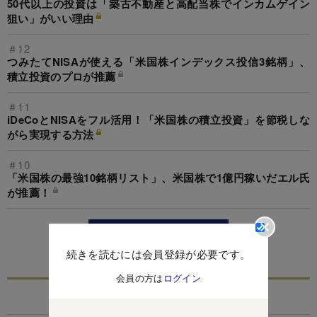
50代以上の投資は「築古不動産と高配当株でインカムゲイン
狙い」がいい理由
＃12
つみたてNISAが使える「米国株インデックス投信3銘柄」、
積立投資のプロが推薦
＃11
iDeCoとNISAをフル活用！「米国株の積立投資」を節税しな
がら実現する方法
＃10
「米国株の最強10銘柄リスト」、米国株で1億円稼いだエル氏
が推薦！
この特集を見る
続きを読むには会員登録が必要です。
会員の方は
ログイン
関連記事