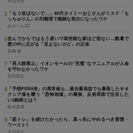
本田淳也
「もう並ばないで…」40代タイミーおじさんがミスド「も
っちゅりん」の列整理で複雑な気分になったワケ
みやーんZZ
住んでからではもう遅い!?高性能な家ほど危ない…酷暑で
壁の中に広がる「見えないカビ」の正体
長嶋 修
「再入館禁止」イオンモールの“完璧”なマニュアルが人命
を守れなかったワケ
窪田順生
「予想PER4倍」の異常値も…過去最高益でも暴落したキオ
クシア株を襲う「恐怖相場」の裏側、反発局面で注目した
い2銘柄とは？
鈴木貴博
「筋トレ」を続けたかったら、真っ先にやめるべき習慣・
ワースト1
古川武士