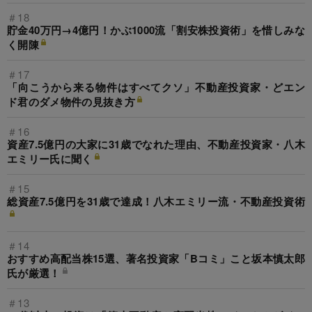
＃18
貯金40万円→4億円！かぶ1000流「割安株投資術」を惜しみな
く開陳
＃17
「向こうから来る物件はすべてクソ」不動産投資家・どエン
ド君のダメ物件の見抜き方
＃16
資産7.5億円の大家に31歳でなれた理由、不動産投資家・八木
エミリー氏に聞く
＃15
総資産7.5億円を31歳で達成！八木エミリー流・不動産投資術
＃14
おすすめ高配当株15選、著名投資家「Bコミ」こと坂本慎太郎
氏が厳選！
＃13