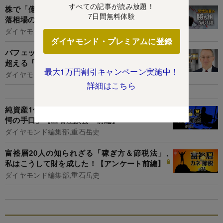
すべての記事が読み放題！
株で「億り人」になった4人が明かす「コロナ暴
7日間無料体験
落相場の対処術と教訓」
ダイヤモンド編集部
ダイヤモンド・プレミアムに登録
バフェットお墨付き投資家、ドルコスト平均法を
超える「最良の投資法」を直伝
最大1万円割引キャンペーン実施中！
ダイヤモンド編集部,竹田幸平
詳細はこちら
純資産1億円超の富裕層が明かす、資産形成「驚
愕の手口」【匿名座談会・前編】
ダイヤモンド編集部,重石岳史
富裕層20人の知られざる「稼ぎ方＆節税法」、
私はこうして財を成した！【アンケート前編】
ダイヤモンド編集部,重石岳史