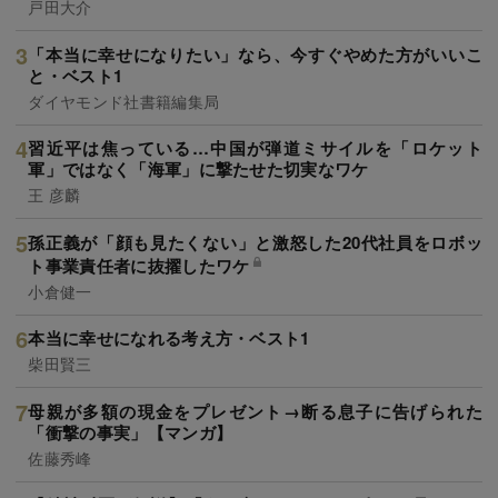
戸田大介
「本当に幸せになりたい」なら、今すぐやめた方がいいこ
と・ベスト1
ダイヤモンド社書籍編集局
習近平は焦っている…中国が弾道ミサイルを「ロケット
軍」ではなく「海軍」に撃たせた切実なワケ
王 彦麟
孫正義が「顔も見たくない」と激怒した20代社員をロボッ
ト事業責任者に抜擢したワケ
小倉健一
本当に幸せになれる考え方・ベスト1
柴田賢三
母親が多額の現金をプレゼント→断る息子に告げられた
「衝撃の事実」【マンガ】
佐藤秀峰