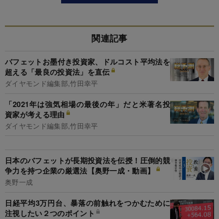
関連記事
バフェットお墨付き投資家、ドルコスト平均法を
超える「最良の投資法」を直伝
ダイヤモンド編集部,竹田幸平
「2021年は強気相場の最後の年」だと米著名投
資家が考える理由
ダイヤモンド編集部,竹田幸平
日本のバフェットが長期投資法を伝授！圧倒的競
争力を持つ企業の厳選法【奥野一成・動画】
奥野一成
日経平均3万円台、暴落の前触れをつかむために
注視したい２つのポイント