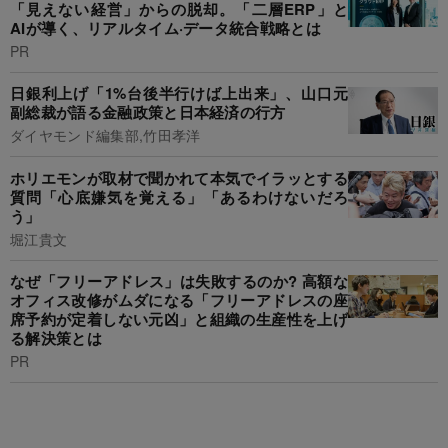
「見えない経営」からの脱却。「二層ERP」と
AIが導く、リアルタイム·データ統合戦略とは
PR
日銀利上げ「1%台後半行けば上出来」、山口元
副総裁が語る金融政策と日本経済の行方
ダイヤモンド編集部,竹田孝洋
ホリエモンが取材で聞かれて本気でイラッとする
質問「心底嫌気を覚える」「あるわけないだろ
う」
堀江貴文
なぜ「フリーアドレス」は失敗するのか? 高額な
オフィス改修がムダになる「フリーアドレスの座
席予約が定着しない元凶」と組織の生産性を上げ
る解決策とは
PR