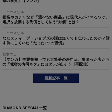
撃の事実」【マンガ】
ニュースな本
福袋やガチャなど「選べない商品」に現代人がハマるワケ。
選択を放棄する代償として払う“対価”とは？
ニュースな本
なぜスティーブ・ジョブズの話は短くても伝わったのか？話
す前にしていた「たった1つの習慣」
戦争めし
【マンガ】空襲警報下でも大繁盛の寿司店、集まった客たち
の「秘密の寿司ネタ」にヨダレが出そう〈再配信〉
最新記事一覧
DIAMOND SPECIAL一覧