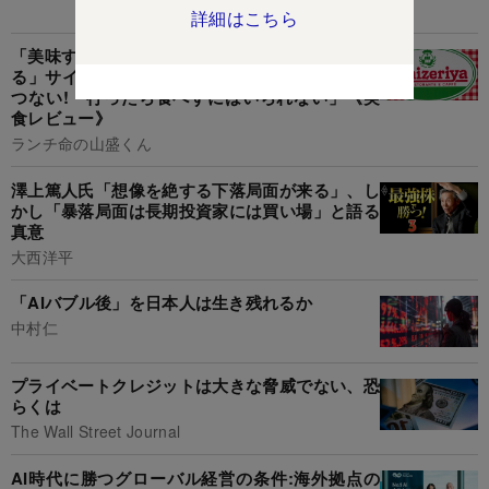
あなたにおすすめ
詳細はこちら
「美味すぎてひっくり返った」「まじ無限に食え
る」サイゼリヤの“250円デザート”幸福感がえげ
つない!「行ったら食べずにはいられない」《実
食レビュー》
ランチ命の山盛くん
澤上篤人氏「想像を絶する下落局面が来る」、し
かし「暴落局面は長期投資家には買い場」と語る
真意
大西洋平
「AIバブル後」を日本人は生き残れるか
中村仁
プライベートクレジットは大きな脅威でない、恐
らくは
The Wall Street Journal
AI時代に勝つグローバル経営の条件:海外拠点の