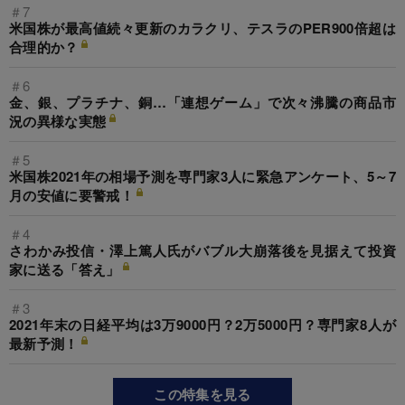
＃7
米国株が最高値続々更新のカラクリ、テスラのPER900倍超は
合理的か？
＃6
金、銀、プラチナ、銅…「連想ゲーム」で次々沸騰の商品市
況の異様な実態
＃5
米国株2021年の相場予測を専門家3人に緊急アンケート、5～7
月の安値に要警戒！
＃4
さわかみ投信・澤上篤人氏がバブル大崩落後を見据えて投資
家に送る「答え」
＃3
2021年末の日経平均は3万9000円？2万5000円？専門家8人が
最新予測！
この特集を見る