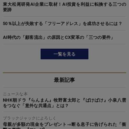
東大松尾研発AI企業に取材！AI投資を利益に転換する三つの
要諦
50％以上が失敗する「フリーアドレス」を成功させるには？
AI時代の「顧客流出」の原因とCX変革の「三つの要件」
一覧を見る
最新記事
ニュースな本
NHK朝ドラ『らんまん』牧野富太郎と『ばけばけ』小泉八雲
をつなぐ「意外な共通点」とは？
ブラックジャックによろしく
母親が多額の現金をプレゼント→断る息子に告げられた「衝