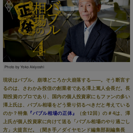
Photo by Yoko Akiyoshi
現状はバブル、崩壊どころか大崩落する――。そう断言す
るのは、さわかみ投信の創業者である澤上篤人会長だ。長
期投資のプロであり、国内の個人投資家にもファンの多い
澤上氏は、バブル相場をどう乗り切るべきだと考えている
のか？特集
『バブル相場の正体』
（全12回）の＃4は、澤
上氏が個人投資家に向けて送る「バブル相場のやり過ごし
方」大提言だ。（聞き手／ダイヤモンド編集部副編集長