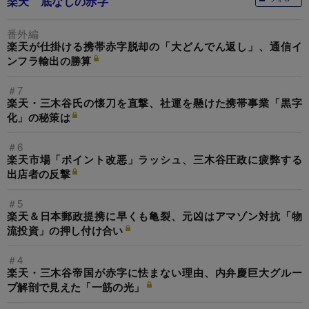
楽天 底なしの赤字
番外編
楽天が仕掛ける携帯赤字脱却の「大どんでん返し」、通信イ
ンフラ輸出の勝算
＃7
楽天・三木谷氏の懐刀を直撃、社運を懸けた携帯事業「黒字
化」の秘策は
＃6
楽天市場「ポイント改悪」ラッシュ、三木谷圧政に疲弊する
出店者の反撃
＃5
楽天＆日本郵政提携に早くも亀裂、元凶はアマゾン対抗「物
流投資」の押し付け合い
＃4
楽天・三木谷帝国が赤字に怯まない理由、内弁慶巨大グルー
プ解剖で見えた「一筋の光」