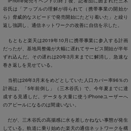
iPhone発売イベントの終了後、記者団に囲まれた三木
谷氏は「アップルの理解が得られて（携帯事業の開始か
ら）脅威的なスピードで発売開始にたどり着いた」と繰り
返し強調し、通信ネットワークの改善に自信を示した。
もともと楽天は2019年10月に携帯事業に参入する計画
だったが、基地局整備が大幅に遅れてサービス開始が半年
ずれ込んだ。その遅れは20年3月末までに解消し、急速な
巻き返しを見せている。
当初は26年3月末をめどとしていた人口カバー率96％の
計画は、「5年前倒し」（三木谷氏）で、今年夏までに達
成する見通しだ。データを大量に使うiPhoneユーザーへ
のアピールになるのは間違いない。
だが、三木谷氏の高揚感に水を差しかねない事態が発生
している。軌道に乗り始めた楽天の通信ネットワークを構