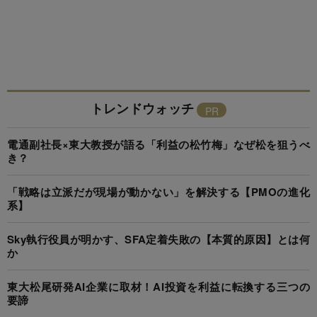
トレンドウォッチ
電通副社長×東大教授が語る「利益の松竹梅」なぜ松を狙うべ
き？
「戦略は立派だが現場が動かない」を解決する【PMOの進化
系】
Sky執行役員が明かす、SFA定着失敗の【本質的原因】とは何
か
東大松尾研発AI企業に取材！AI投資を利益に転換する三つの
要諦