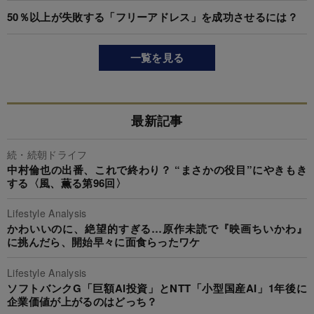
50％以上が失敗する「フリーアドレス」を成功させるには？
一覧を見る
最新記事
続・続朝ドライフ
中村倫也の出番、これで終わり？ “まさかの役目”にやきもき
する〈風、薫る第96回〉
Lifestyle Analysis
かわいいのに、絶望的すぎる…原作未読で『映画ちいかわ』
に挑んだら、開始早々に面食らったワケ
Lifestyle Analysis
ソフトバンクG「巨額AI投資」とNTT「小型国産AI」1年後に
企業価値が上がるのはどっち？