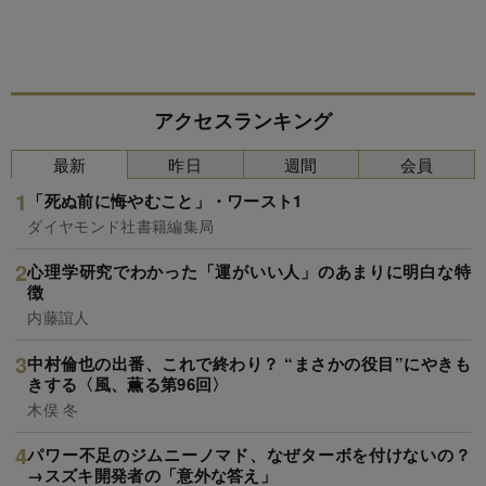
アクセスランキング
最新
昨日
週間
会員
「死ぬ前に悔やむこと」・ワースト1
ダイヤモンド社書籍編集局
心理学研究でわかった「運がいい人」のあまりに明白な特
徴
内藤誼人
中村倫也の出番、これで終わり？ “まさかの役目”にやきも
きする〈風、薫る第96回〉
木俣 冬
パワー不足のジムニーノマド、なぜターボを付けないの？
→スズキ開発者の「意外な答え」