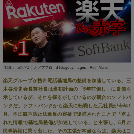
写真：つのだよしお／アフロ、d1sk/gettyimages、Reiji Murai
楽天グループが携帯電話基地局の整備を加速している。三
木谷浩史会長兼社長は当初計画の「5年前倒し」に自信を
示しているが、それを揺るがしているのが競合のソフトバ
ンクだ。ソフトバンクから楽天に転職した元社員が今年1
月、不正競争防止法違反の容疑で逮捕されたことで「盗ま
れた情報で基地局整備が加速している」と主張し、5月に
民事訴訟に乗り出した。その主張が本当ならば、楽天はこ