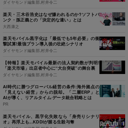
ダイヤモンド編集部,村井令二
楽天・三木谷浩史はなぜ嫌われるのか?ソフトバ
ンク・孫正義との「決定的な違い」とは
大西康之
楽天モバイル黒字化は「最低でも5年必要」の衝
撃試算!最強プラン導入後の壮絶シナリオ
ダイヤモンド編集部,村井令二
【特報】楽天モバイル最新の法人契約数が判明!
「楽天市場」出店者中心に“大台突破”の舞台裏
ダイヤモンド編集部,村井令二
AI時代に勝つグローバル経営の条件:海外拠点の
「見えない経営」からの脱却。「二層ERP」と
AIが導く、リアルタイム·データ統合戦略とは
PR
楽天モバイル、黒字化失敗なら「身売りシナリ
オ」再浮上も...KDDIが握る生殺与奪