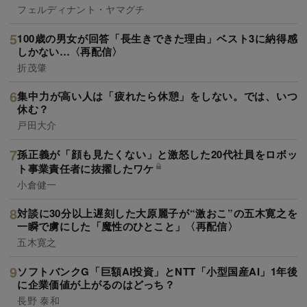
フェルディナント・ヤマグチ
100歳の男女が回答「長生きできた理由」ベスト3に納得感
しかない…〈再配信〉
折茂肇
集中力が高い人は「疲れたら休憩」をしない。では、いつ
休む？
戸田大介
孫正義が「顔も見たくない」と激怒した20代社員をロボッ
ト事業責任者に抜擢したワケ
小倉健一
対談に30分以上遅刻した大原麗子が“激おこ”の五木寛之を
一瞬で虜にした「魔性のひとこと」〈再配信〉
五木寛之
ソフトバンクG「巨額AI投資」とNTT「小型国産AI」1年後
に企業価値が上がるのはどっち？
長野 泰和