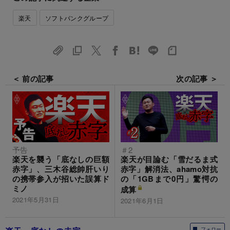
楽天
ソフトバンクグループ
＜ 前の記事
次の記事 ＞
予告
＃2
楽天を襲う「底なしの巨額
楽天が目論む「雪だるま式
赤字」、三木谷総帥肝いり
赤字」解消法、ahamo対抗
の携帯参入が招いた誤算ド
の「1GBまで0円」驚愕の
ミノ
成算
2021年5月31日
2021年6月1日
フォロー