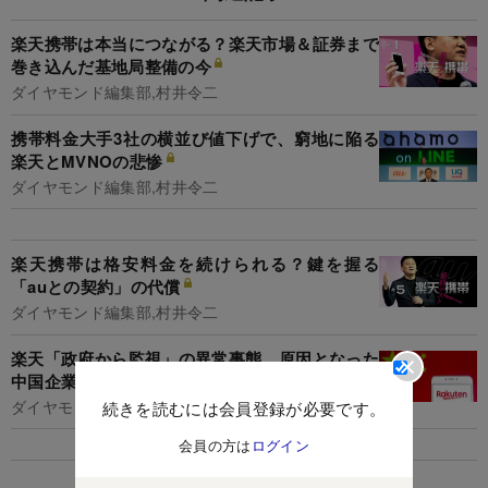
楽天携帯は本当につながる？楽天市場＆証券まで
巻き込んだ基地局整備の今
ダイヤモンド編集部,村井令二
携帯料金大手3社の横並び値下げで、窮地に陥る
楽天とMVNOの悲惨
ダイヤモンド編集部,村井令二
楽天携帯は格安料金を続けられる？鍵を握る
「auとの契約」の代償
ダイヤモンド編集部,村井令二
楽天「政府から監視」の異常事態、原因となった
中国企業の狙いは
ダイヤモンド編集部,高口康太
続きを読むには会員登録が必要です。
会員の方は
ログイン