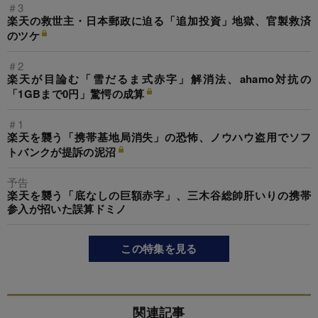
＃3
楽天の救世主・日本郵政に迫る「追加投資」地獄、官製救済
のツケ
＃2
楽天が目論む「雪だるま式赤字」解消法、ahamo対抗の
「1GBまで0円」驚愕の成算
＃1
楽天を襲う「携帯基地局消失」の恐怖、ノウハウ盗用でソフ
トバンクが提訴の泥沼
予告
楽天を襲う「底なしの巨額赤字」、三木谷総帥肝いりの携帯
参入が招いた誤算ドミノ
この特集を見る
関連記事