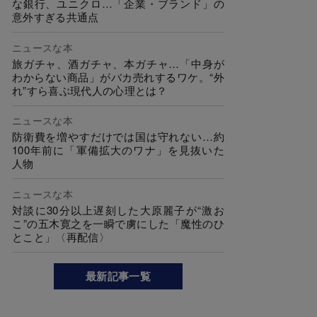
な銀行、ユニクロ…「企業・ブランド」の
意外すぎる共通点
ニュースな本
旅ガチャ、酒ガチャ、本ガチャ…「中身が
わからない商品」がバカ売れするワケ。“外
れ”すら喜ぶ現代人の心理とは？
ニュースな本
防衛費を増やすだけでは国は守れない…約
100年前に「軍備拡大のワナ」を見抜いた
人物
ニュースな本
対談に30分以上遅刻した大原麗子が“激お
こ”の五木寛之を一瞬で虜にした「魔性のひ
とこと」〈再配信〉
最新記事一覧