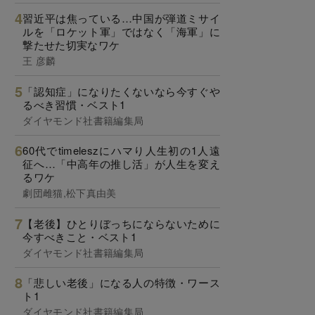
習近平は焦っている…中国が弾道ミサイ
ルを「ロケット軍」ではなく「海軍」に
撃たせた切実なワケ
王 彦麟
「認知症」になりたくないなら今すぐや
るべき習慣・ベスト1
ダイヤモンド社書籍編集局
60代でtimeleszにハマり人生初の1人遠
征へ…「中高年の推し活」が人生を変え
るワケ
劇団雌猫,松下真由美
【老後】ひとりぼっちにならないために
今すべきこと・ベスト1
ダイヤモンド社書籍編集局
「悲しい老後」になる人の特徴・ワース
ト1
ダイヤモンド社書籍編集局