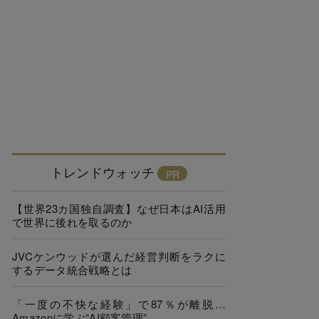
トレンドウォッチ
【世界23カ国独自調査】なぜ日本はAI活用
で世界に後れを取るのか
JVCケンウッドが選んだ経営判断をラクに
するデータ統合戦略とは
「一度の不快な経験」で87％が離脱…
Amazonに学ぶ“AI顧客管理”