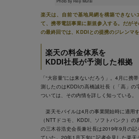
Photo by Reiji Murai
楽天は、自前で基地局網を構築できないエ
て、携帯電話事業に新規参入する。だがそ
の最終回では、KDDIとの提携のジレンマ
楽天の料金体系を
KDDI社長が予測した根拠
「“大容量”には来ないだろう」。4月に携
測したのはKDDIの高橋誠社長（「高」
ついては、その内情を詳しく知っている。
楽天モバイルは4月の事業開始時に適用す
（NTTドコモ、KDDI、ソフトバンク）
の三木谷浩史会長兼社長は2019年9月の
ていた。20年1月下旬に記者会見した楽