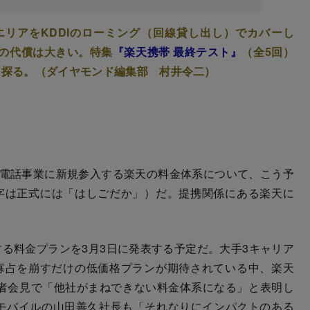
リアをKDDIのローミング（回線貸し出し）でカバーし
の代償は大きい。特集
『楽天携帯 最終テスト』
（全5回）
を探る。（ダイヤモンド編集部 村井令二）
帯電話事業に新規参入する楽天の料金体系について、こう予
の字は正式には「はしごだか」）だ。提携関係にある楽天に
る料金プランを3月3日に発表する予定だ。大手3キャリア
の寡占を崩すだけの低価格プランが期待されている中、楽天
記者会見で「他社がまねできない料金体系になる」と表明し
天モバイルの山田善久社長も「それなりにインパクトのある