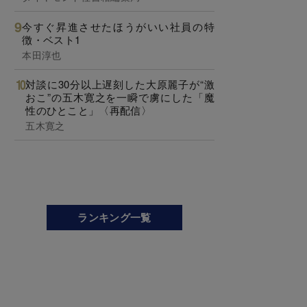
今すぐ昇進させたほうがいい社員の特
徴・ベスト1
本田淳也
対談に30分以上遅刻した大原麗子が“激
おこ”の五木寛之を一瞬で虜にした「魔
性のひとこと」〈再配信〉
五木寛之
ランキング一覧