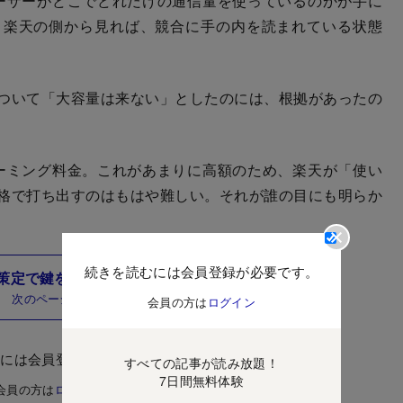
ーザーがどこでどれだけの通信量を使っているのかが手に
、楽天の側から見れば、競合に手の内を読まれている状態
ついて「大容量は来ない」としたのには、根拠があったの
ーミング料金。これがあまりに高額のため、楽天が「使い
格で打ち出すのはもはや難しい。それが誰の目にも明らか
続きを読むには会員登録が必要です。
策定で鍵を握る「auとの契約」の代償
次のページ
会員の方は
ログイン
むには会員登録が必要です。
すべての記事が読み放題！
7日間無料体験
会員の方は
ログイン