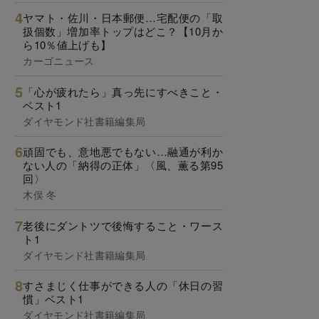
ヤマト・佐川・日本郵便…宅配便の「取
扱個数」増加率トップはどこ？【10月か
ら10％値上げも】
カーゴニュース
「心が疲れたら」真っ先にすべきこと・
ベスト1
ダイヤモンド社書籍編集局
頑固でも、意地悪でもない…融通が利か
ない人の「納得の正体」〈風、薫る第95
回〉
木俣 冬
老後にダントツで後悔すること・ワース
ト1
ダイヤモンド社書籍編集局
すさまじく仕事ができる人の「休日の習
慣」ベスト1
ダイヤモンド社書籍編集局