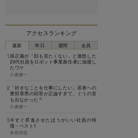
アクセスランキング
最新
昨日
週間
会員
孫正義が「顔も見たくない」と激怒した
20代社員をロボット事業責任者に抜擢し
たワケ
小倉健一
「好きなことを仕事にしたい」若者への
豊田章男の回答が正論すぎて、ぐうの音
も出なかった
小倉健一
今すぐ昇進させたほうがいい社員の特
徴・ベスト1
本田淳也