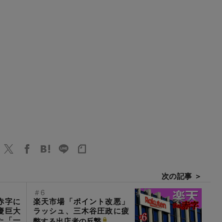
次の記事 ＞
＃6
赤字に
楽天市場「ポイント改悪」
慶巨大
ラッシュ、三木谷圧政に疲
た「一
弊する出店者の反撃