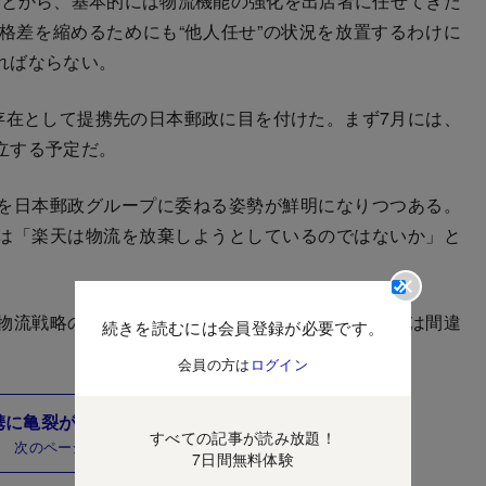
ことから、基本的には物流機能の強化を出店者に任せてきた
格差を縮めるためにも“他人任せ”の状況を放置するわけに
ればならない。
存在として提携先の日本郵政に目を付けた。まず7月には、
立する予定だ。
を日本郵政グループに委ねる姿勢が鮮明になりつつある。
は「楽天は物流を放棄しようとしているのではないか」と
物流戦略の大転換」を意味するものであることだけは間違
続きを読むには会員登録が必要です。
会員の方は
ログイン
携に亀裂が入る元凶の「正体」とは？
すべての記事が読み放題！
次のページ
7日間無料体験