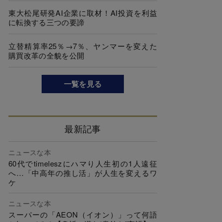
東大松尾研発AI企業に取材！AI投資を利益
に転換する三つの要諦
立替精算率25％→7％、ヤンマーを変えた
購買改革の全貌を公開
一覧を見る
最新記事
ニュースな本
60代でtimeleszにハマり人生初の1人遠征
へ…「中高年の推し活」が人生を変えるワ
ケ
ニュースな本
スーパーの「AEON（イオン）」って何語