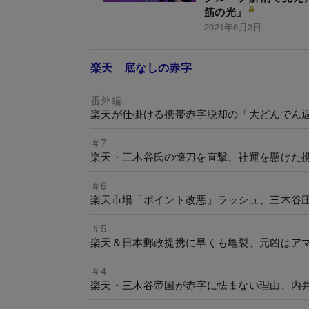
筋の光」
2021年6月3日
楽天 底なしの赤字
番外編
楽天が仕掛ける携帯赤字脱却の「大どんでん
＃7
楽天・三木谷氏の懐刀を直撃、社運を懸けた
＃6
楽天市場「ポイント改悪」ラッシュ、三木谷
＃5
楽天＆日本郵政提携に早くも亀裂、元凶はア
＃4
楽天・三木谷帝国が赤字に怯まない理由、内