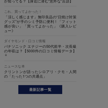
か知ってる？【身近に潜む“意外な”言語】
これ、買ってよかった！
「涼しく感じます」無印良品の“日焼け対策
グッズ”が手のシミ予防に便利！「フィット
感が良い」「買ってよかった」《購入レビ
ュー》
ダイヤモンド・口コミ情報
パナソニック エナジーの50代前半・次長級
の年収は？【5000件の口コミ情報データ】
ニュースな本
クリントンが語ったシロアリ・クモ・人間
の「たった1つの共通点」
最新記事一覧