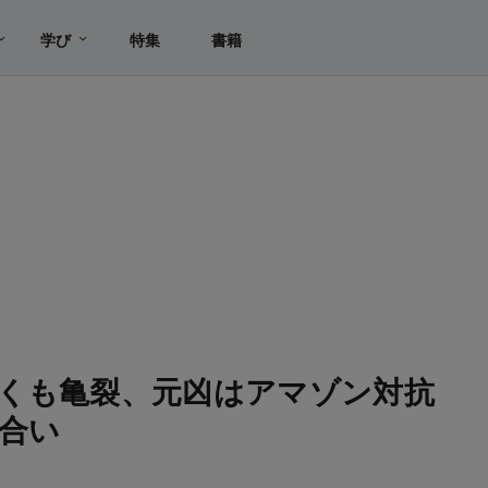
学び
特集
書籍
くも亀裂、元凶はアマゾン対抗
合い