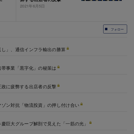
2021年6月5日
フォロー
返し」、通信インフラ輸出の勝算
携帯事業「黒字化」の秘策は
圧政に疲弊する出店者の反撃
マゾン対抗「物流投資」の押し付け合い
弁慶巨大グループ解剖で見えた「一筋の光」