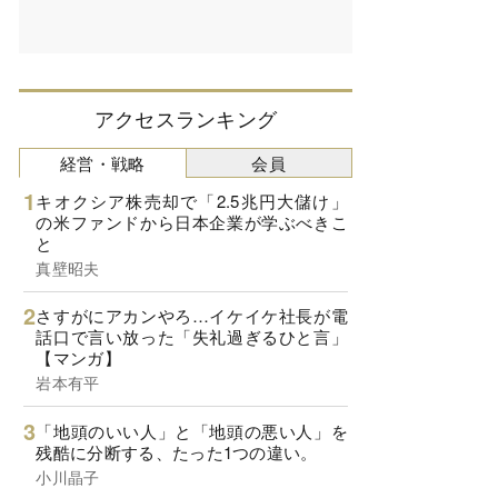
アクセスランキング
経営・戦略
会員
キオクシア株売却で「2.5兆円大儲け」
の米ファンドから日本企業が学ぶべきこ
と
真壁昭夫
さすがにアカンやろ…イケイケ社長が電
話口で言い放った「失礼過ぎるひと言」
【マンガ】
岩本有平
「地頭のいい人」と「地頭の悪い人」を
残酷に分断する、たった1つの違い。
小川晶子