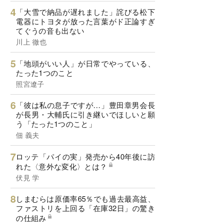
「大雪で納品が遅れました」詫びる松下
電器にトヨタが放った言葉がド正論すぎ
てぐうの音も出ない
川上 徹也
「地頭がいい人」が日常でやっている、
たった1つのこと
照宮遼子
「彼は私の息子ですが…」豊田章男会長
が長男・大輔氏に引き継いでほしいと願
う「たった1つのこと」
佃 義夫
ロッテ「パイの実」発売から40年後に訪
れた〈意外な変化〉とは？
伏見 学
しまむらは原価率65％でも過去最高益、
ファストリを上回る「在庫32日」の驚き
の仕組み