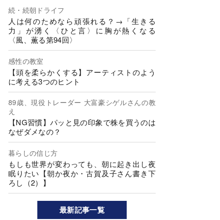
続・続朝ドライフ
人は何のためなら頑張れる？→「生きる
力」が湧く〈ひと言〉に胸が熱くなる
〈風、薫る第94回〉
感性の教室
【頭を柔らかくする】アーティストのよう
に考える3つのヒント
89歳、現役トレーダー 大富豪シゲルさんの教
え
【NG習慣】パッと見の印象で株を買うのは
なぜダメなの？
暮らしの信じ方
もしも世界が変わっても、朝に起き出し夜
眠りたい【朝か夜か・古賀及子さん書き下
ろし（2）】
最新記事一覧