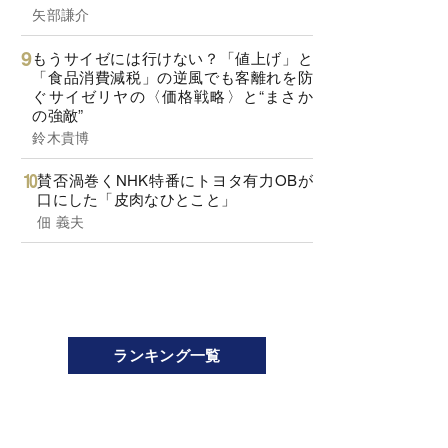
矢部謙介
もうサイゼには行けない？「値上げ」と
「食品消費減税」の逆風でも客離れを防
ぐサイゼリヤの〈価格戦略〉と“まさか
の強敵”
鈴木貴博
賛否渦巻くNHK特番にトヨタ有力OBが
口にした「皮肉なひとこと」
佃 義夫
ランキング一覧