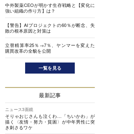
中外製薬CEOが明かす生存戦略と【変化に
強い組織の作り方】は？
【警告】AIプロジェクトの60％が断念、失
敗の根本原因と対策は
立替精算率25％→7％、ヤンマーを変えた
購買改革の全貌を公開
一覧を見る
最新記事
ニュース3面鏡
そりゃおじさんも泣くわ…「ちいかわ」が
描く〈友情・努力・貧困〉が中年男性に突
き刺さるワケ