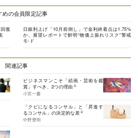
すめの会員限定記事
に回復
日銀利上げ「10月前倒し」で金利終着点は1.75%
名
か、展望レポートで鮮明“物価上振れリスク”警戒
モ-ド
関連記事
ビジネスマンこそ「絵画・芸術を鑑
賞」すべき、2つの理由
小宮一慶
「クビになるコンサル」と「昇進す
るコンサル」の決定的な差
中野豊明