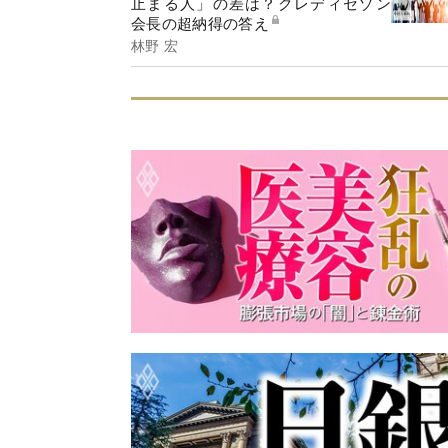
止まる人」の差は？クレディセゾン
会長の超納得の答え
林野 宏