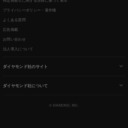
特定商取引に関する法律に基づく表示
プライバシーポリシー・著作権
よくある質問
広告掲載
お問い合わせ
法人導入について
ダイヤモンド社のサイト
Diamond Online(English)
ダイヤモンド社について
週刊ダイヤモンド
ダイヤモンド社TOP
DIAMONDハーバード・ビジネス・レビュー
© DIAMOND, INC.
会社概要
ダイヤモンドZAi（デジタル版）
採用情報
書籍オンライン