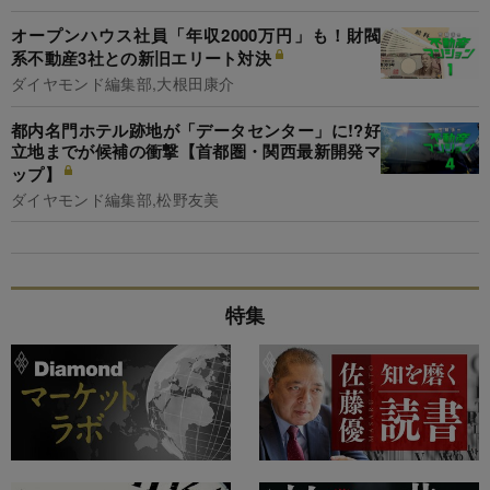
オープンハウス社員「年収2000万円」も！財閥
系不動産3社との新旧エリート対決
ダイヤモンド編集部,大根田康介
都内名門ホテル跡地が「データセンター」に!?好
立地までが候補の衝撃【首都圏・関西最新開発マ
ップ】
ダイヤモンド編集部,松野友美
特集