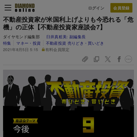
ログイン
不動産投資家が米国利上げよりも今恐れる「危
機」の正体【不動産投資家座談会7】
ダイヤモンド編集部
臼井真粧美:
副編集長
特集
マネー・投資
不動産投資 売りどき・買いどき
2021年8月5日 5:15
有料会員限定