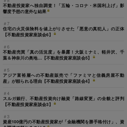
＃8
不動産投資家へ独自調査！「五輪・コロナ・米国利上げ」影
響度予想の意外な結果
＃7
住宅の火災保険料を値上がりさせた「悪意の真犯人」の正体
【不動産投資家座談会6】
＃6
不動産売買「真の活況度」を暴露！大阪ミナミ、軽井沢、千
葉＆神奈川の奥地…【不動産投資家座談会5】
＃5
アジア富裕層への不動産販売で「ファミマと信義房屋不動
産」が頼られる理由【不動産投資家座談会4】
＃4
スルガ銀行、不動産投資向け融資「路線変更」の全貌と評判
【不動産投資家座談会3】
＃3
資産100億円の不動産投資家が「金融機関を勝手格付け」、資