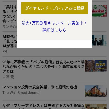
「美味すぎてひっくり返った」「まじ無限に食え
ダイヤモンド・プレミアムに登録
る」サイゼリヤの“250円デザート”幸福感がえげ
つない!「行ったら食べずにはいられない」《実
食レビュー》
最大1万円割引キャンペーン実施中！
ランチ命の山盛くん
詳細はこちら
AI時代に勝つグローバル経営の条件:海外拠点の
「見えない経営」からの脱却。「二層ERP」と
AIが導く、リアルタイム·データ統合戦略とは
PR
26年に不動産の「バブル崩壊」はあるのか?市場
活況が続くための「二つの条件」と高市政権リス
クとは
吉野 薫
マンション投資の安全神話、米で崩壊の危機
The Wall Street Journal
なぜ「フリーアドレス」は失敗するのか? 高額な