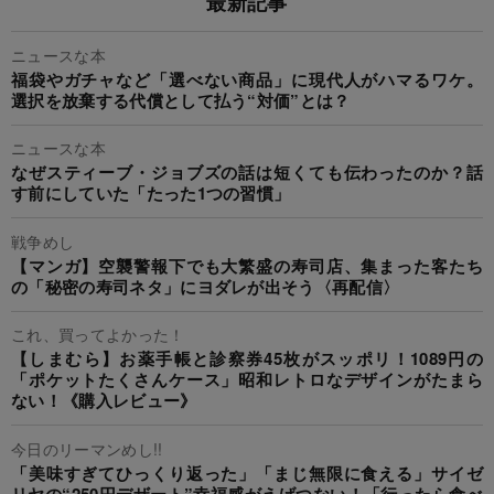
最新記事
ニュースな本
福袋やガチャなど「選べない商品」に現代人がハマるワケ。
選択を放棄する代償として払う“対価”とは？
ニュースな本
なぜスティーブ・ジョブズの話は短くても伝わったのか？話
す前にしていた「たった1つの習慣」
戦争めし
【マンガ】空襲警報下でも大繁盛の寿司店、集まった客たち
の「秘密の寿司ネタ」にヨダレが出そう〈再配信〉
これ、買ってよかった！
【しまむら】お薬手帳と診察券45枚がスッポリ！1089円の
「ポケットたくさんケース」昭和レトロなデザインがたまら
ない！《購入レビュー》
今日のリーマンめし!!
「美味すぎてひっくり返った」「まじ無限に食える」サイゼ
リヤの“250円デザート”幸福感がえげつない！「行ったら食べ