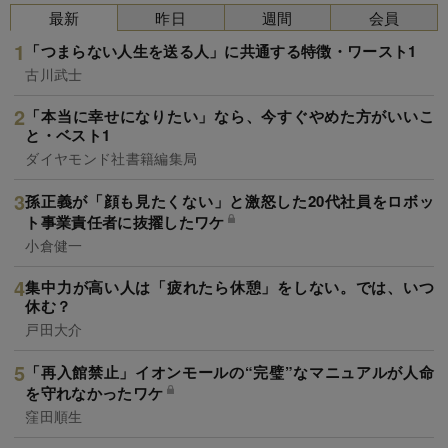
最新
昨日
週間
会員
「つまらない人生を送る人」に共通する特徴・ワースト1
古川武士
「本当に幸せになりたい」なら、今すぐやめた方がいいこ
と・ベスト1
ダイヤモンド社書籍編集局
孫正義が「顔も見たくない」と激怒した20代社員をロボッ
ト事業責任者に抜擢したワケ
小倉健一
集中力が高い人は「疲れたら休憩」をしない。では、いつ
休む？
戸田大介
「再入館禁止」イオンモールの“完璧”なマニュアルが人命
を守れなかったワケ
窪田順生