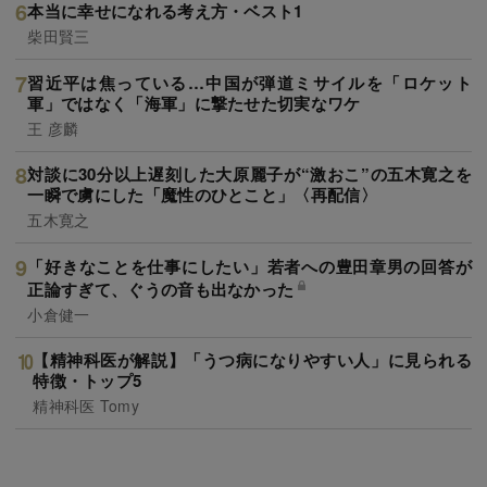
本当に幸せになれる考え方・ベスト1
柴田賢三
習近平は焦っている…中国が弾道ミサイルを「ロケット
軍」ではなく「海軍」に撃たせた切実なワケ
王 彦麟
対談に30分以上遅刻した大原麗子が“激おこ”の五木寛之を
一瞬で虜にした「魔性のひとこと」〈再配信〉
五木寛之
「好きなことを仕事にしたい」若者への豊田章男の回答が
正論すぎて、ぐうの音も出なかった
小倉健一
【精神科医が解説】「うつ病になりやすい人」に見られる
特徴・トップ5
精神科医 Tomy