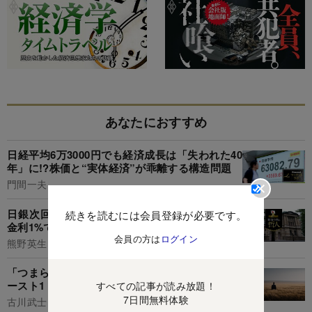
あなたにおすすめ
日経平均6万3000円でも経済成長は「失われた40
年」に!?株価と“実体経済”が乖離する構造問題
門間一夫
日銀次回「12月利上げ」は遅いか早いか、政策
続きを読むには会員登録が必要です。
金利1%でも“円安基調”変わらず
会員の方は
ログイン
熊野英生
「つまらない人生を送る人」に共通する特徴・ワ
ースト1
すべての記事が読み放題！
7日間無料体験
古川武士