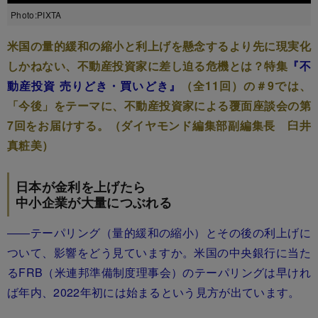
Photo:PIXTA
米国の量的緩和の縮小と利上げを懸念するより先に現実化
しかねない、不動産投資家に差し迫る危機とは？特集
『不
動産投資 売りどき・買いどき』
（全11回）の＃9では、
「今後」をテーマに、不動産投資家による覆面座談会の第
7回をお届けする。（ダイヤモンド編集部副編集長 臼井
真粧美）
日本が金利を上げたら
中小企業が大量につぶれる
――テーパリング（量的緩和の縮小）とその後の利上げに
ついて、影響をどう見ていますか。米国の中央銀行に当た
るFRB（米連邦準備制度理事会）のテーパリングは早けれ
ば年内、2022年初には始まるという見方が出ています。