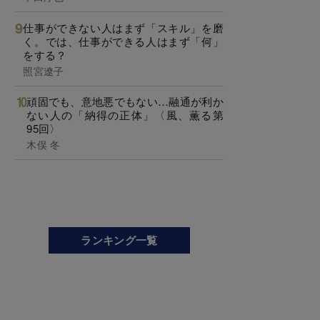
仕事ができない人はまず「スキル」を磨
く。では、仕事ができる人はまず「何」
をする？
照宮遼子
頑固でも、意地悪でもない…融通が利か
ない人の「納得の正体」〈風、薫る第
95回〉
木俣 冬
ランキング一覧