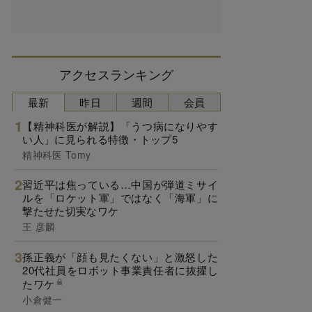
アクセスランキング
最新
昨日
週間
会員
【精神科医が解説】「うつ病になりやす
い人」に見られる特徴・トップ5
精神科医 Tomy
習近平は焦っている…中国が弾道ミサイ
ルを「ロケット軍」ではなく「海軍」に
撃たせた切実なワケ
王 彦麟
孫正義が「顔も見たくない」と激怒した
20代社員をロボット事業責任者に抜擢し
たワケ
小倉健一