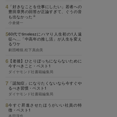
「好きなことを仕事にしたい」若者への
豊田章男の回答が正論すぎて、ぐうの音
も出なかった
小倉健一
60代でtimeleszにハマり人生初の1人遠
征へ…「中高年の推し活」が人生を変え
るワケ
劇団雌猫,松下真由美
【老後】ひとりぼっちにならないために
今すべきこと・ベスト1
ダイヤモンド社書籍編集局
「認知症」になりたくないなら今すぐや
るべき習慣・ベスト1
ダイヤモンド社書籍編集局
今すぐ昇進させたほうがいい社員の特
徴・ベスト1
本田淳也