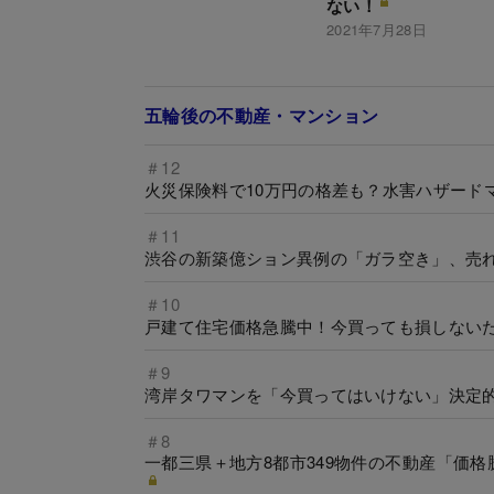
ない！
2021年7月28日
五輪後の不動産・マンション
＃12
火災保険料で10万円の格差も？水害ハザード
＃11
渋谷の新築億ション異例の「ガラ空き」、売
＃10
戸建て住宅価格急騰中！今買っても損しないた
＃9
湾岸タワマンを「今買ってはいけない」決定
＃8
一都三県＋地方8都市349物件の不動産「価