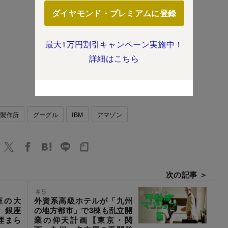
ダイヤモンド・プレミアムに登録
最大1万円割引キャンペーン実施中！
詳細はこちら
立製作所
グーグル
IBM
アマゾン
次の記事 ＞
＃5
座の大
外資系高級ホテルが「九州
、銀座
の地方都市」で3棟も乱立開
埋まら
業の仰天計画【東京・関