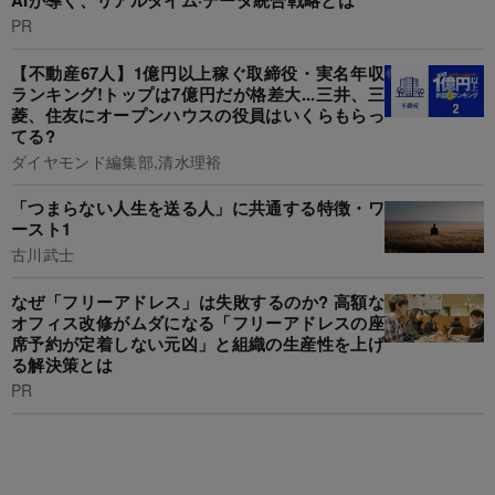
AIが導く、リアルタイム·データ統合戦略とは
PR
【不動産67人】1億円以上稼ぐ取締役・実名年収
ランキング!トップは7億円だが格差大...三井、三
菱、住友にオープンハウスの役員はいくらもらっ
てる?
ダイヤモンド編集部,清水理裕
「つまらない人生を送る人」に共通する特徴・ワ
ースト1
古川武士
なぜ「フリーアドレス」は失敗するのか? 高額な
オフィス改修がムダになる「フリーアドレスの座
席予約が定着しない元凶」と組織の生産性を上げ
る解決策とは
PR