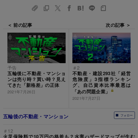
＜ 前の記事
次の記事 ＞
予告
＃2
五輪後に不動産・マンショ
不動産・建設293社「経営
ンは売り時？買い時？見え
危険度」3指標ランキン
てきた「新格差」の正体
グ、自己資本比率最悪は
「あの問題企業」
2021年7月26日
2021年7月27日
五輪後の不動産・マンション
フォロー
＃12
火災保険料で10万円の格差も？水害ハザードマップが生む