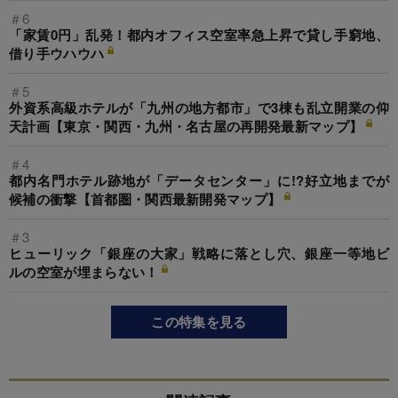
＃6
「家賃0円」乱発！都内オフィス空室率急上昇で貸し手窮地、
借り手ウハウハ
＃5
外資系高級ホテルが「九州の地方都市」で3棟も乱立開業の仰
天計画【東京・関西・九州・名古屋の再開発最新マップ】
＃4
都内名門ホテル跡地が「データセンター」に!?好立地までが
候補の衝撃【首都圏・関西最新開発マップ】
＃3
ヒューリック「銀座の大家」戦略に落とし穴、銀座一等地ビ
ルの空室が埋まらない！
この特集を見る