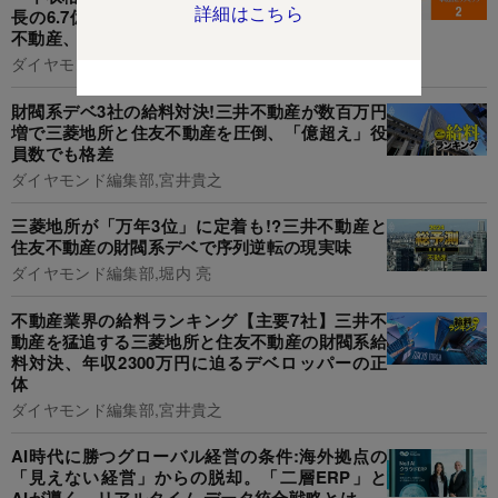
詳細はこちら
長の6.7億円で一般社員のなんと72倍以上...三井
不動産、住友不動産、三菱地所の格差の実態は?
ダイヤモンド編集部,清水理裕
財閥系デベ3社の給料対決!三井不動産が数百万円
増で三菱地所と住友不動産を圧倒、「億超え」役
員数でも格差
ダイヤモンド編集部,宮井貴之
三菱地所が「万年3位」に定着も!?三井不動産と
住友不動産の財閥系デベで序列逆転の現実味
ダイヤモンド編集部,堀内 亮
不動産業界の給料ランキング【主要7社】三井不
動産を猛追する三菱地所と住友不動産の財閥系給
料対決、年収2300万円に迫るデベロッパーの正
体
ダイヤモンド編集部,宮井貴之
AI時代に勝つグローバル経営の条件:海外拠点の
「見えない経営」からの脱却。「二層ERP」と