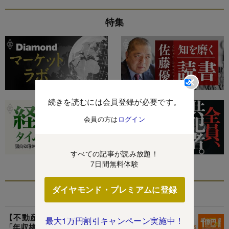
特集
続きを読むには会員登録が必要です。
会員の方は
ログイン
すべての記事が読み放題！
7日間無料体験
ダイヤモンド・プレミアムに登録
あなたにおすすめ
【不動産67人】年収1億円以上の幹部vs従業員
最大1万円割引キャンペーン実施中！
「年収格差」ランキング!1位はオープンハウス社