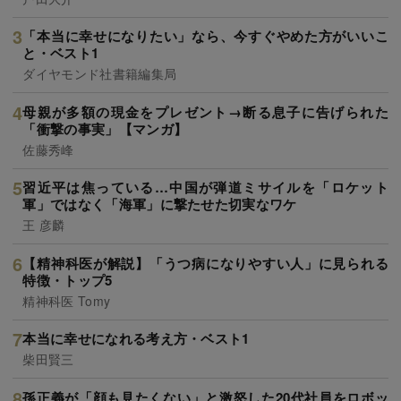
「本当に幸せになりたい」なら、今すぐやめた方がいいこ
と・ベスト1
ダイヤモンド社書籍編集局
母親が多額の現金をプレゼント→断る息子に告げられた
「衝撃の事実」【マンガ】
佐藤秀峰
習近平は焦っている…中国が弾道ミサイルを「ロケット
軍」ではなく「海軍」に撃たせた切実なワケ
王 彦麟
【精神科医が解説】「うつ病になりやすい人」に見られる
特徴・トップ5
精神科医 Tomy
本当に幸せになれる考え方・ベスト1
柴田賢三
孫正義が「顔も見たくない」と激怒した20代社員をロボッ