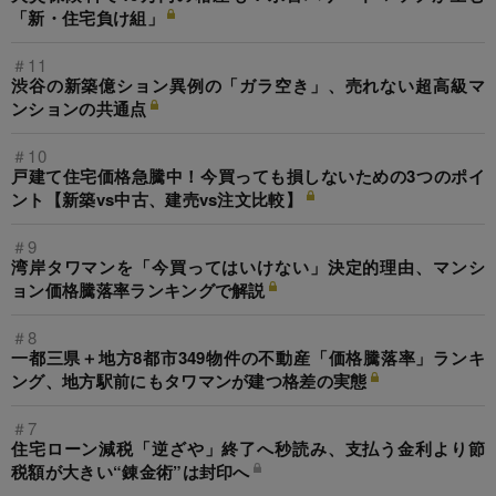
「新・住宅負け組」
＃11
渋谷の新築億ション異例の「ガラ空き」、売れない超高級マ
ンションの共通点
＃10
戸建て住宅価格急騰中！今買っても損しないための3つのポイ
ント【新築vs中古、建売vs注文比較】
＃9
湾岸タワマンを「今買ってはいけない」決定的理由、マンシ
ョン価格騰落率ランキングで解説
＃8
一都三県＋地方8都市349物件の不動産「価格騰落率」ランキ
ング、地方駅前にもタワマンが建つ格差の実態
＃7
住宅ローン減税「逆ざや」終了へ秒読み、支払う金利より節
税額が大きい“錬金術”は封印へ