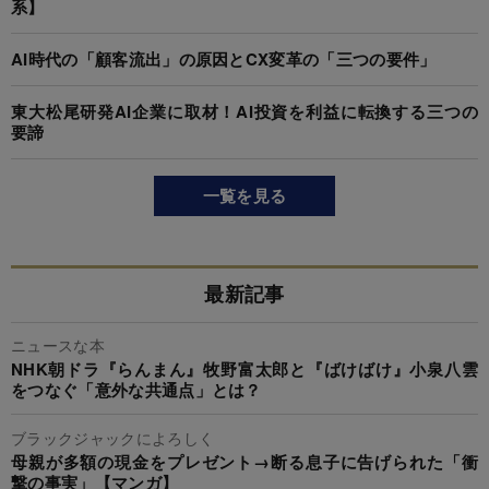
系】
AI時代の「顧客流出」の原因とCX変革の「三つの要件」
東大松尾研発AI企業に取材！AI投資を利益に転換する三つの
要諦
一覧を見る
最新記事
ニュースな本
NHK朝ドラ『らんまん』牧野富太郎と『ばけばけ』小泉八雲
をつなぐ「意外な共通点」とは？
ブラックジャックによろしく
母親が多額の現金をプレゼント→断る息子に告げられた「衝
撃の事実」【マンガ】