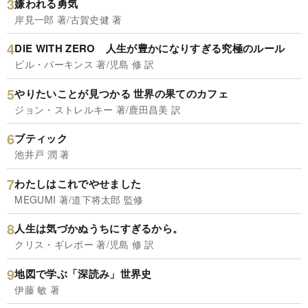
嫌われる勇気
岸見一郎 著/古賀史健 著
DIE WITH ZERO 人生が豊かになりすぎる究極のルール
ビル・パーキンス 著/児島 修 訳
やりたいことが見つかる 世界の果てのカフェ
ジョン・ストレルキー 著/鹿田昌美 訳
ブティック
池井戸 潤 著
わたしはこれでやせました
MEGUMI 著/道下将太郎 監修
人生は気づかぬうちにすぎるから。
クリス・ギレボー 著/児島 修 訳
地図で学ぶ「深読み」世界史
伊藤 敏 著