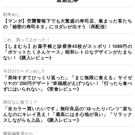
戦争めし
【マンガ】空襲警報下でも大繁盛の寿司店、集まった客たち
の「秘密の寿司ネタ」にヨダレが出そう〈再配信〉
これ、買ってよかった！
【しまむら】お薬手帳と診察券45枚がスッポリ！1089円の
「ポケットたくさんケース」昭和レトロなデザインがたまら
ない！《購入レビュー》
今日のリーマンめし!!
「美味すぎてひっくり返った」「まじ無限に食える」サイゼ
リヤの“250円デザート”幸福感がえげつない！「行ったら食べ
ずにはいられない」《実食レビュー》
明日なに着てく？
「全カラー買いたいです」無印良品の“ゆったりパンツ”楽ち
んなのにキレイ見え！「最高にはき心地が良い」「リラック
スしながらも上品」《購入レビュー》
書籍編集局から