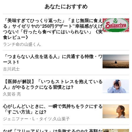
あなたにおすすめ
「美味すぎてひっくり返った」「まじ無限に食え
る」サイゼリヤの“250円デザート”幸福感がえげ
つない!「行ったら食べずにはいられない」《実
食レビュー》
ランチ命の山盛くん
「つまらない人生を送る人」に共通する特徴・ワ
ースト1
古川武士
【医師が解説】「いつもストレスを抱えている
人」がやるとラクになる習慣とは?
久賀谷 亮
心がしんどいときに、一瞬で気持ちをラクにする
「すごい方法」とは?
ジェニファー・L・タイツ,久山葉子
なぜ「フリーアドレス」は失敗するのか? 高額な