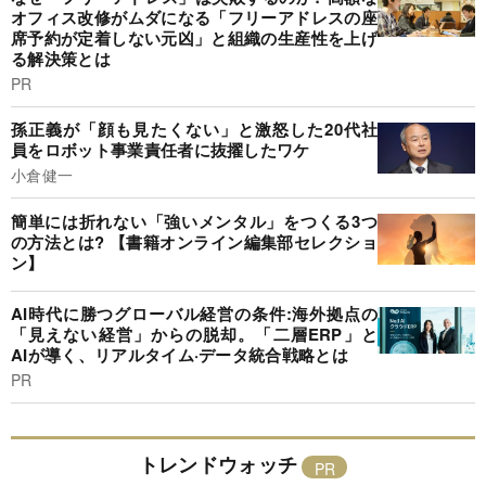
オフィス改修がムダになる「フリーアドレスの座
席予約が定着しない元凶」と組織の生産性を上げ
る解決策とは
PR
孫正義が「顔も見たくない」と激怒した20代社
員をロボット事業責任者に抜擢したワケ
小倉健一
簡単には折れない「強いメンタル」をつくる3つ
の方法とは? 【書籍オンライン編集部セレクショ
ン】
AI時代に勝つグローバル経営の条件:海外拠点の
「見えない経営」からの脱却。「二層ERP」と
AIが導く、リアルタイム·データ統合戦略とは
PR
トレンドウォッチ