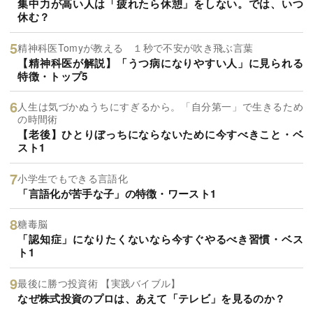
集中力が高い人は「疲れたら休憩」をしない。では、いつ
休む？
精神科医Tomyが教える １秒で不安が吹き飛ぶ言葉
【精神科医が解説】「うつ病になりやすい人」に見られる
特徴・トップ5
人生は気づかぬうちにすぎるから。「自分第一」で生きるため
の時間術
【老後】ひとりぼっちにならないために今すべきこと・ベ
スト1
小学生でもできる言語化
「言語化が苦手な子」の特徴・ワースト1
糖毒脳
「認知症」になりたくないなら今すぐやるべき習慣・ベス
ト1
最後に勝つ投資術 【実践バイブル】
なぜ株式投資のプロは、あえて「テレビ」を見るのか？