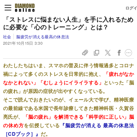
ログ
「ストレスに悩まない人生」を手に入れるため
に必要な「心のトレーニング」とは？
社会
脳疲労が消える最高の休息法
2021年10月15日 3:30
わたしたちはいま、スマホの普及に伴う情報過多とコロナ
禍によって多くのストレスを日常的に抱え、
「疲れがなか
なかとれない」「むしょうにイライラする」
といった「脳
の疲れ」が原因の症状が出やすくなっている。
そこで読んでおきたいのが、イェール大で学び、精神医療
の最前線である米国で長年診療してきた精神科医・久賀谷
亮氏が、
「脳の疲れ」を解消できる「科学的に正しい」脳
の休め方
を伝授している
『脳疲労が消える 最高の休息法
［CDブック］』
だ。