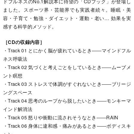
ドフルネスのNo.1解説本に待望の「CDブック」が登場し
ました。スポーツ界・芸能界でも実践者続々。睡眠・美
容・子育て・勉強・ダイエット・運動・老い… 効果を実
感する科学的メソッド。
［CDの収録内容］
・Track 01 とにかく脳が疲れているとき――マインドフル
ネス呼吸法
・Track 02 気づくと考えごとをしているとき――ムーブメ
ント瞑想
・Track 03 ストレスで体調がすぐれないとき――ブリージ
ングスペース
・Track 04 思考のループから脱したいとき――モンキーマ
インド解消法
・Track 05 怒りや衝動に流されそうなとき――RAIN
・Track 06 身体に違和感・痛みがあるとき――ボディスキ