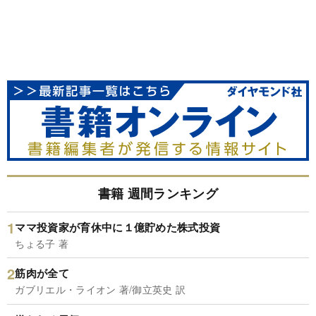
書籍 週間ランキング
ママ投資家が育休中に１億貯めた株式投資
ちょる子 著
筋肉が全て
ガブリエル・ライオン 著/御立英史 訳