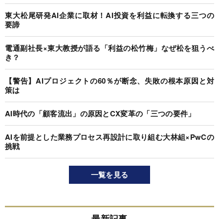
東大松尾研発AI企業に取材！AI投資を利益に転換する三つの
要諦
電通副社長×東大教授が語る「利益の松竹梅」なぜ松を狙うべ
き？
【警告】AIプロジェクトの60％が断念、失敗の根本原因と対
策は
AI時代の「顧客流出」の原因とCX変革の「三つの要件」
AIを前提とした業務プロセス再設計に取り組む大林組×PwCの
挑戦
一覧を見る
最新記事