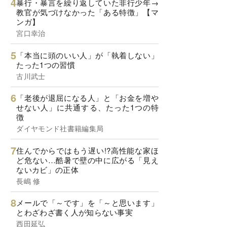
暴行・暴言を繰り返していた非行少年→
教官が気づけなかった「ある特徴」【マ
ンガ】
宮口幸治
「本当に頭のいい人」が「執着しない」
たった1つの習慣
古川武士
「老後が退屈になる人」と「お金を増や
せない人」に共通する、たった1つの特
徴
ダイヤモンド社書籍編集局
住んでからではもう遅い!?高性能な家ほ
ど危ない…酷暑で壁の中に広がる「見え
ないカビ」の正体
長嶋 修
メールで「～です」を「～と思います」
とわざわざ書く人が知らない事実
西田延弘