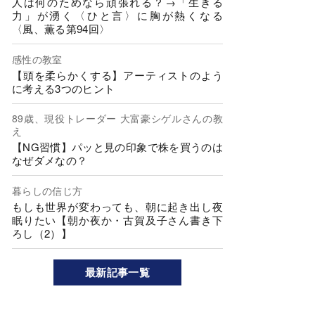
人は何のためなら頑張れる？→「生きる
力」が湧く〈ひと言〉に胸が熱くなる
〈風、薫る第94回〉
感性の教室
【頭を柔らかくする】アーティストのよう
に考える3つのヒント
89歳、現役トレーダー 大富豪シゲルさんの教
え
【NG習慣】パッと見の印象で株を買うのは
なぜダメなの？
暮らしの信じ方
もしも世界が変わっても、朝に起き出し夜
眠りたい【朝か夜か・古賀及子さん書き下
ろし（2）】
最新記事一覧