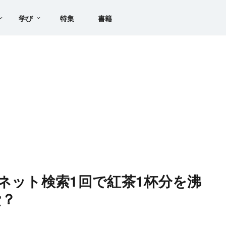
学び
特集
書籍
、ネット検索1回で紅茶1杯分を沸
費？