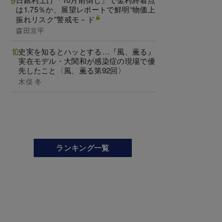
は1.75％か、展望レポートで鮮明“物価上
振れリスク”警戒モ－ド
森田京平
史実を知るとハッとする…『風、薫る』
実在モデル・大関和が感染症の現場で優
先したこと〈風、薫る第92回〉
木俣 冬
ランキング一覧