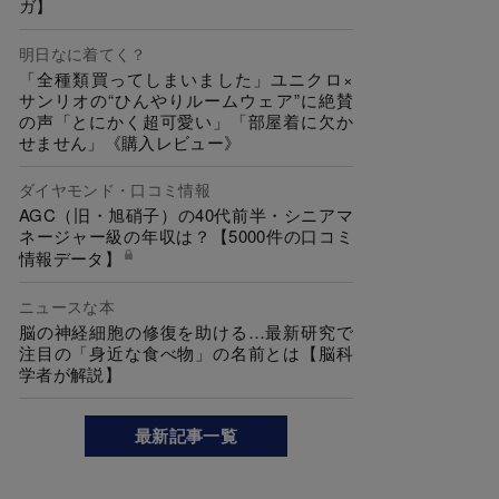
ガ】
明日なに着てく？
「全種類買ってしまいました」ユニクロ×
サンリオの“ひんやりルームウェア”に絶賛
の声「とにかく超可愛い」「部屋着に欠か
せません」《購入レビュー》
ダイヤモンド・口コミ情報
AGC（旧・旭硝子）の40代前半・シニアマ
ネージャー級の年収は？【5000件の口コミ
情報データ】
ニュースな本
脳の神経細胞の修復を助ける…最新研究で
注目の「身近な食べ物」の名前とは【脳科
学者が解説】
最新記事一覧