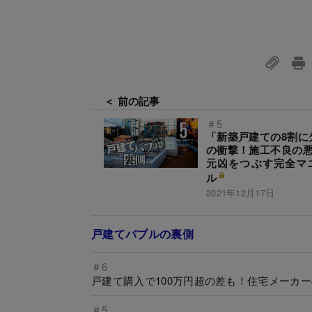
＜ 前の記事
＃5
「新築戸建ての8割に
の衝撃！施工不良の悪
元凶をつぶす完全マ
ル
2021年12月17日
戸建てバブルの裏側
＃6
戸建て購入で100万円超の差も！住宅メーカ
＃5