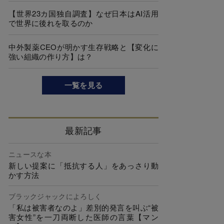
【世界23カ国独自調査】なぜ日本はAI活用
で世界に後れを取るのか
中外製薬CEOが明かす生存戦略と【変化に
強い組織の作り方】は？
一覧を見る
最新記事
ニュースな本
新しい提案に「抵抗する人」をあっさり動
かす方法
ブラックジャックによろしく
「私は被害者なのよ」差別的発言を叫ぶ“被
害女性”を一刀両断した医師の言葉【マン