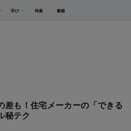
学び
特集
書籍
超の差も！住宅メーカーの「できる
ル秘テク