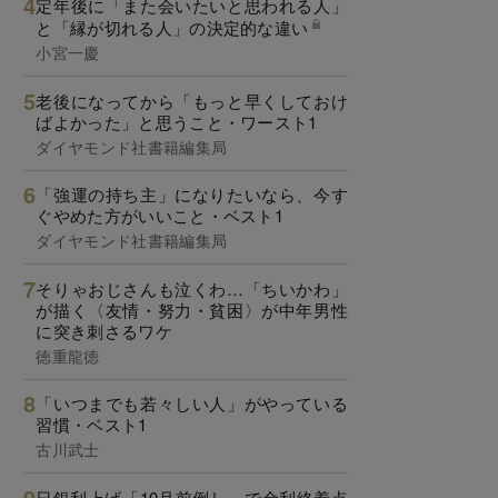
定年後に「また会いたいと思われる人」
と「縁が切れる人」の決定的な違い
小宮一慶
老後になってから「もっと早くしておけ
ばよかった」と思うこと・ワースト1
ダイヤモンド社書籍編集局
「強運の持ち主」になりたいなら、今す
ぐやめた方がいいこと・ベスト1
ダイヤモンド社書籍編集局
そりゃおじさんも泣くわ…「ちいかわ」
が描く〈友情・努力・貧困〉が中年男性
に突き刺さるワケ
徳重龍徳
「いつまでも若々しい人」がやっている
習慣・ベスト1
古川武士
日銀利上げ「10月前倒し」で金利終着点