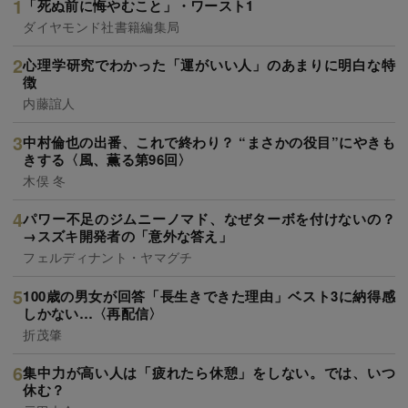
「死ぬ前に悔やむこと」・ワースト1
ダイヤモンド社書籍編集局
心理学研究でわかった「運がいい人」のあまりに明白な特
徴
内藤誼人
中村倫也の出番、これで終わり？ “まさかの役目”にやきも
きする〈風、薫る第96回〉
木俣 冬
パワー不足のジムニーノマド、なぜターボを付けないの？
→スズキ開発者の「意外な答え」
フェルディナント・ヤマグチ
100歳の男女が回答「長生きできた理由」ベスト3に納得感
しかない…〈再配信〉
折茂肇
集中力が高い人は「疲れたら休憩」をしない。では、いつ
休む？