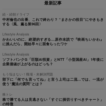
最新記事
続・続朝ドライフ
中村倫也の出番、これで終わり？ “まさかの役目”にやきもき
する〈風、薫る第96回〉
Lifestyle Analysis
かわいいのに、絶望的すぎる…原作未読で『映画ちいかわ』
に挑んだら、開始早々に面食らったワケ
Lifestyle Analysis
ソフトバンクG「巨額AI投資」とNTT「小型国産AI」1年後に
企業価値が上がるのはどっち？
もう悩まない！職場・未解決問題
部下に「何でも言ってね」と言う上司は二流…では、一流が
使う“魔法の質問”とは？
株トレ
株で勝てる人は見逃さない「すぐに損切りすべきチャート」
の特徴