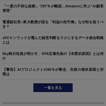
「一度の不快な経験」で87％が離脱…Amazonに学ぶ“AI顧客
管理”
電通副社長×東大教授が語る「利益の松竹梅」なぜ松を狙うべ
き？
JVCケンウッドが選んだ経営判断をラクにするデータ統合戦略
とは
Sky執行役員が明かす、SFA定着失敗の【本質的原因】とは何
か
【警告】AIプロジェクトの60％が断念、失敗の根本原因と対
策は
一覧を見る