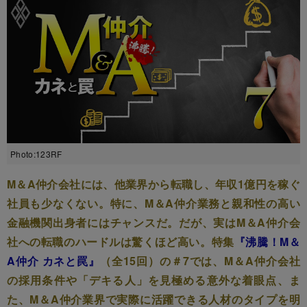
Photo:123RF
M＆A仲介会社には、他業界から転職し、年収1億円を稼ぐ
社員も少なくない。特に、M＆A仲介業務と親和性の高い
金融機関出身者にはチャンスだ。だが、実はM＆A仲介会
社への転職のハードルは驚くほど高い。特集
『沸騰！M＆
A仲介 カネと罠』
（全15回）の＃7では、M＆A仲介会社
の採用条件や「デキる人」を見極める意外な着眼点、ま
た、M＆A仲介業界で実際に活躍できる人材のタイプを明