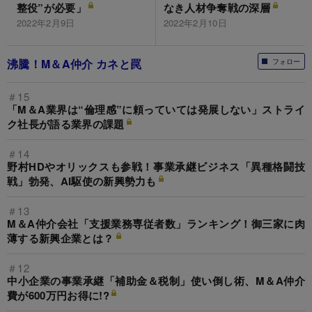
整役”が必要」
なき人材争奪戦の深層
2022年2月9日
2022年2月10日
沸騰！M＆A仲介 カネと罠
フォロー
＃15
「M＆A業界は“倫理感”に頼っていては発展しない」ストライ
ク社長が語る業界の課題
＃14
野村HDやオリックスも参戦！事業承継ビジネス「異種格闘技
戦」勃発、AI駆使の新興勢力も
＃13
M＆A仲介会社「支援業務専従者数」ランキング！御三家に肉
薄する新興企業とは？
＃12
中小企業の事業承継「補助金＆税制」使い倒し術、M＆A仲介
費が600万円お得に!?