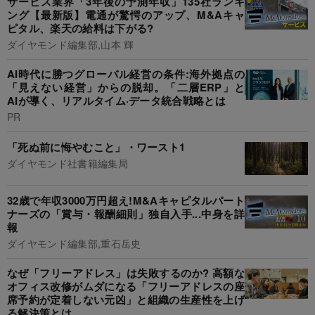
サービス業界「3年後の予測年収」135社ランキ
ング【最新版】電通が驚愕のアップ、M&Aキャ
ピタル、楽天の給料は下がる?
ダイヤモンド編集部,山本 輝
AI時代に勝つグローバル経営の条件:海外拠点の
「見えない経営」からの脱却。「二層ERP」と
AIが導く、リアルタイム·データ統合戦略とは
PR
「死ぬ前に悔やむこと」・ワースト1
ダイヤモンド社書籍編集局
32歳で年収3000万円超え!M&Aキャピタルパート
ナーズの「賞与・報酬細則」独自入手...中身を詳
報
ダイヤモンド編集部,重石岳史
なぜ「フリーアドレス」は失敗するのか? 高額な
オフィス改修がムダになる「フリーアドレスの座
席予約が定着しない元凶」と組織の生産性を上げ
る解決策とは