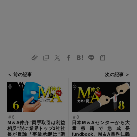
＜ 前の記事
次の記事 ＞
＃6
＃8
M＆A仲介“両手取引は利益
日本M＆Aセンターから大
相反”説に業界トップ3社社
量移籍で急成長
長が反論「事業承継は“調
fundbook、M＆A業界仁義