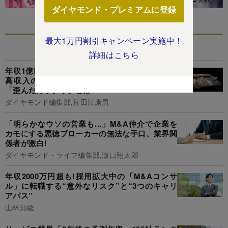
ダイヤモンド・プレミアムに登録
最大1万円割引キャンペーン実施中！
あなたにおすすめ
詳細はこちら
年収1億円超えも夢じゃない!3大商社を上回る超
高収入のM&A仲介業界、御三家の平均年収と
「歪んだカラクリ」とは?
ダイヤモンド編集部,片田江康男
「明らかなウソの営業も...」M&A仲介で企業を
カモにする悪徳ブローカーの無法な手口、業界関
係者が激白!
ダイヤモンド・ライフ編集部,濵口翔太郎
年収2000万円超も!採用拡大中の「M&Aコンサ
ル」に転職する“意外なリスク”と“3つのキャリ
アパス”
山林知紘