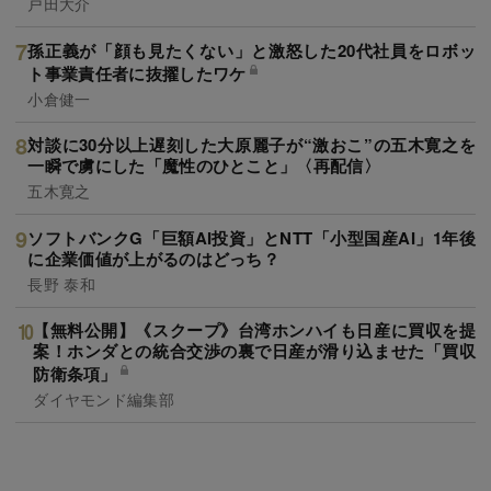
戸田大介
孫正義が「顔も見たくない」と激怒した20代社員をロボッ
ト事業責任者に抜擢したワケ
小倉健一
対談に30分以上遅刻した大原麗子が“激おこ”の五木寛之を
一瞬で虜にした「魔性のひとこと」〈再配信〉
五木寛之
ソフトバンクG「巨額AI投資」とNTT「小型国産AI」1年後
に企業価値が上がるのはどっち？
長野 泰和
【無料公開】《スクープ》台湾ホンハイも日産に買収を提
案！ホンダとの統合交渉の裏で日産が滑り込ませた「買収
防衛条項」
ダイヤモンド編集部