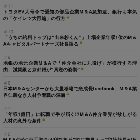
＃11
トヨタEV大号令で愛知の部品企業M＆A急加速、銀行も本気
の「ケイレツ大再編」の行方
＃10
「うちの給料トップは“出来杉くん”」上場企業年収1位のM＆
Aキャピタルパートナーズ社長語る
＃9
地銀の地元企業M＆Aで「仲介会社に丸投げ」が横行する理
由、滋賀銀と京都銀が“真逆の姿勢”
＃8
日本M＆Aセンターから大量移籍で急成長fundbook、M＆A業
界仁義なき人材争奪戦の深層
＃7
「年収1億円」に転職で手が届く!?M＆A仲介業界が欲しがる
人材の意外な条件
＃6
M＆A仲介“両手取引は利益相反”説に業界トップ3社社長が反