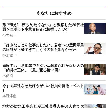
あなたにおすすめ
孫正義が「顔も見たくない」と激怒した20代社
員をロボット事業責任者に抜擢したワケ
小倉健一
「好きなことを仕事にしたい」若者への豊田章男
の回答が正論すぎて、ぐうの音も出なかった
小倉健一
頑固でも、意地悪でもない...融通が利かない人の
「納得の正体」〈風、薫る第95回〉
木俣 冬
今すぐ昇進させたほうがいい社員の特徴・ベスト
1
本田淳也
地方の防水工事会社が正社員職人を60人育て大