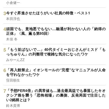
小倉健一
今すぐ昇進させたほうがいい社員の特徴・ベスト1
本田淳也
頑固でも、意地悪でもない…融通が利かない人の「納得の
正体」〈風、薫る第95回〉
木俣 冬
「もう並ばないで…」40代タイミーおじさんがミスド「も
っちゅりん」の列整理で複雑な気分になったワケ
みやーんZZ
「再入館禁止」イオンモールの“完璧”なマニュアルが人命
を守れなかったワケ
窪田順生
「予想PER4倍」の異常値も…過去最高益でも暴落したキオ
クシア株を襲う「恐怖相場」の裏側、反発局面で注目した
い2銘柄とは？
鈴木貴博