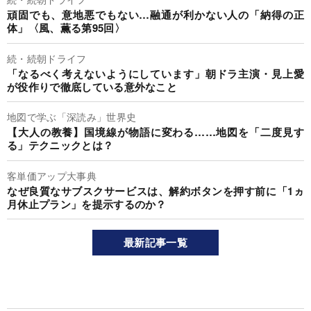
頑固でも、意地悪でもない…融通が利かない人の「納得の正
体」〈風、薫る第95回〉
続・続朝ドライフ
「なるべく考えないようにしています」朝ドラ主演・見上愛
が役作りで徹底している意外なこと
地図で学ぶ「深読み」世界史
【大人の教養】国境線が物語に変わる……地図を「二度見す
る」テクニックとは？
客単価アップ大事典
なぜ良質なサブスクサービスは、解約ボタンを押す前に「1ヵ
月休止プラン」を提示するのか？
最新記事一覧