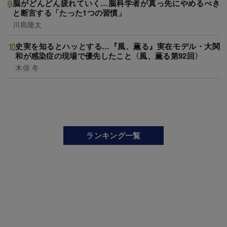
脳がどんどん疲れていく…脳科学者が真っ先にやめるべき
と断言する「たった1つの習慣」
川島隆太
史実を知るとハッとする…『風、薫る』実在モデル・大関
和が感染症の現場で優先したこと〈風、薫る第92回〉
木俣 冬
ランキング一覧