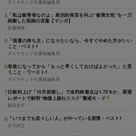
ダイヤモンド社書籍編集局
「私は被害者なのよ」差別的発言を叫ぶ“被害女性”を一刀
両断した医師の言葉【マンガ】
佐藤秀峰
「強運の持ち主」になりたいなら、今すぐやめた方がいい
こと・ベスト1
ダイヤモンド社書籍編集局
老後になってから「もっと早くしておけばよかった」と思
うこと・ワースト1
ダイヤモンド社書籍編集局
日銀利上げ「10月前倒し」で金利終着点は1.75％か、展望
レポートで鮮明“物価上振れリスク”警戒モ－ド
森田京平
「いつまでも若々しい人」がやっている習慣・ベスト1
古川武士