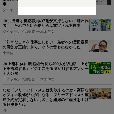
事
ダイヤモンド編集部,千本木啓文
JA共済連は農協職員の7割が支持しない「嫌われ
者」、それでも組合長からは重宝される理由
ダイヤモンド編集部,千本木啓文
「好きなことを仕事にしたい」若者への豊田章男
の回答が正論すぎて、ぐうの音も出なかった
小倉健一
JA上部団体に農協組合長ら400人が反旗!「上が
下を搾取する」ビジネスを徹底批判するアンケー
ト大公開
ダイヤモンド編集部,千本木啓文
なぜ「フリーアドレス」は失敗するのか? 高額な
オフィス改修がムダになる「フリーアドレスの座
席予約が定着しない元凶」と組織の生産性を上げ
る解決策とは
PR