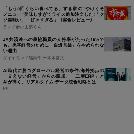
「もう5回くらい食べてる」すき家の“やけくそ
メニュー”美味しすぎてライス追加注文した!「ク
ソ美味い」「好きすぎる」《実食レビュー》
ランチ命の山盛くん
JA共済連への農協職員の支持率がたった16%で
も、黒字経営のために「自爆営業」をやめられな
い理由
ダイヤモンド編集部,千本木啓文
AI時代に勝つグローバル経営の条件:海外拠点の
「見えない経営」からの脱却。「二層ERP」と
AIが導く、リアルタイム·データ統合戦略とは
PR