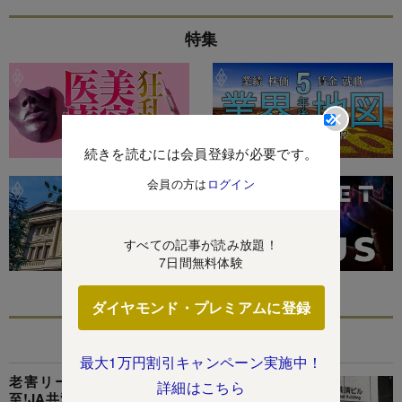
特集
続きを読むには会員登録が必要です。
会員の方は
ログイン
すべての記事が読み放題！
7日間無料体験
ダイヤモンド・プレミアムに登録
あなたにおすすめ
最大1万円割引キャンペーン実施中！
老害リーダー続投で農家から「見放され」必
詳細はこちら
至!JA共済連、全農、全中の保身丸出しトップ人