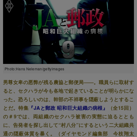
Photo:Hans Neleman/gettyimages
男尊女卑の悪弊が残る農協と郵便局――。職員らに取材す
ると、セクハラが今も各地で起きていることが明らかにな
った。恐ろしいのは、幹部の不祥事を隠蔽しようとするこ
とだ。特集
『JAと郵政 昭和巨大組織の病根』
（全15回）
の＃9では、両組織のセクハラ被害の実態に迫るととも
に、告発者を探し出して“村八分”にするという二大組織共
通の隠蔽体質を暴く。（ダイヤモンド編集部 今枝翔太