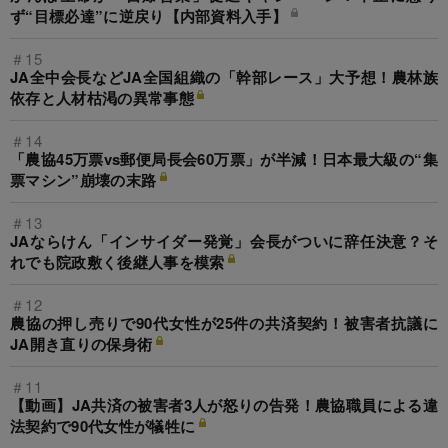
ず“目標必達”に逆戻り【内部資料入手】
＃15
JA全中会長などJA全国組織の「幹部レース」大予想！農林族
依存と人材枯渇の異常事態
＃14
「農協45万票vs郵便局長会60万票」が半減！日本最大級の“集
票マシン”崩壊の末路
＃13
JAならけん「インサイダー発覚」会長がついに辞任決意？そ
れでも院政敷く後継人事を模索
＃12
農協の押し売りで90代女性が25件の共済契約！被害者抗議に
JA開き直りの保身術
＃11
【動画】JA共済の被害者3人が怒りの告発！農協職員による違
法契約で90代女性が犠牲に