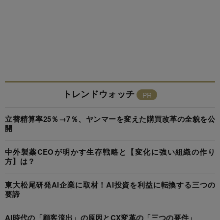
トレンドウォッチ
立替精算率25％→7％、ヤンマーを変えた購買改革の全貌を公
開
中外製薬CEOが明かす生存戦略と【変化に強い組織の作り
方】は？
東大松尾研発AI企業に取材！AI投資を利益に転換する三つの
要諦
AI時代の「顧客流出」の原因とCX変革の「三つの要件」