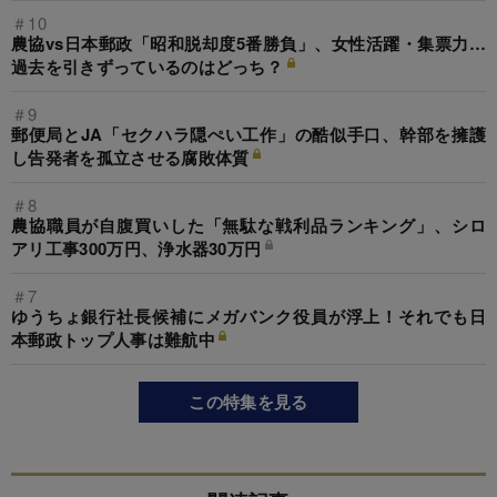
＃10
農協vs日本郵政「昭和脱却度5番勝負」、女性活躍・集票力…
過去を引きずっているのはどっち？
＃9
郵便局とJA「セクハラ隠ぺい工作」の酷似手口、幹部を擁護
し告発者を孤立させる腐敗体質
＃8
農協職員が自腹買いした「無駄な戦利品ランキング」、シロ
アリ工事300万円、浄水器30万円
＃7
ゆうちょ銀行社長候補にメガバンク役員が浮上！それでも日
本郵政トップ人事は難航中
この特集を見る