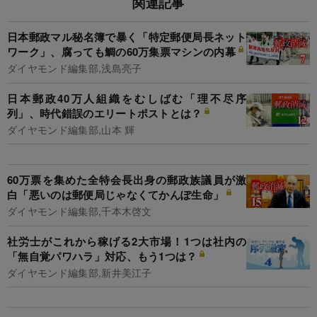
関連記事
日本郵政マル秘名簿で暴く「特定郵便局長ネット
ワーク」、腐っても鯛の60万集票マシンの内幕
ダイヤモンド編集部,浅島亮子
日本郵政40万人組織をむしばむ「理不尽序
列」、時代錯誤のエリートポストとは？
ダイヤモンド編集部,山本 輝
60万票を集めた全特会長出身の郵政族議員が激
白「悪いのは郵便局じゃなくてかんぽ生命」
ダイヤモンド編集部,千本木啓文
社労士がこれから稼げる2大市場！1つは社内の
「無自覚パワハラ」対応、もう1つは？
ダイヤモンド編集部,新井美江子