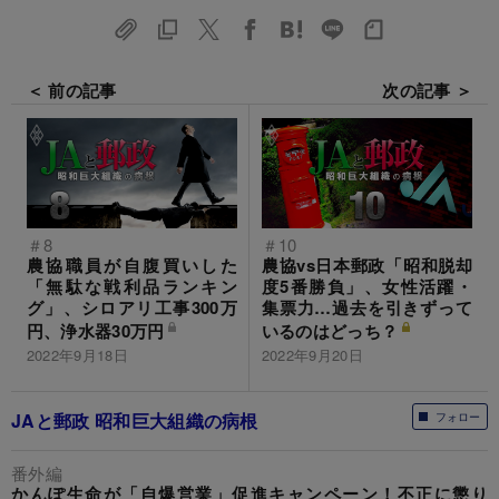
＜ 前の記事
次の記事 ＞
＃8
＃10
農協職員が自腹買いした
農協vs日本郵政「昭和脱却
「無駄な戦利品ランキン
度5番勝負」、女性活躍・
グ」、シロアリ工事300万
集票力…過去を引きずって
円、浄水器30万円
いるのはどっち？
2022年9月18日
2022年9月20日
JAと郵政 昭和巨大組織の病根
フォロー
番外編
かんぽ生命が「自爆営業」促進キャンペーン！不正に懲り