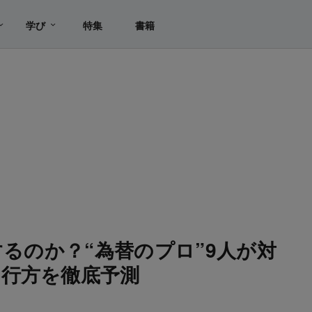
学び
特集
書籍
するのか？“為替のプロ”9人が対
行方を徹底予測