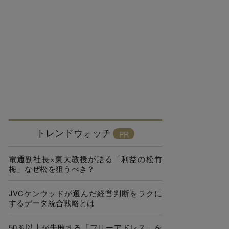
トレンドウォッチ
電通副社長×東大教授が語る「利益の松竹
梅」なぜ松を狙うべき？
JVCケンウッドが選んだ経営判断をラクに
するデータ統合戦略とは
50％以上が失敗する「フリーアドレス」を