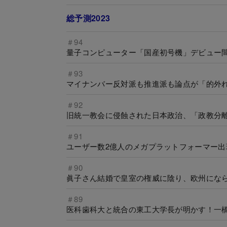
総予測2023
＃94
量子コンピューター「国産初号機」デビュー
＃93
マイナンバー反対派も推進派も論点が「的外
＃92
旧統一教会に侵蝕された日本政治、「政教分
＃91
ユーザー数2億人のメガプラットフォーマー出
＃90
眞子さん結婚で皇室の権威に陰り、欧州にな
＃89
医科歯科大と統合の東工大学長が明かす！一