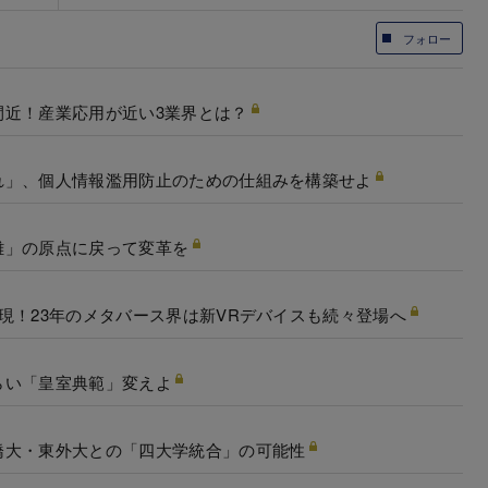
フォロー
間近！産業応用が近い3業界とは？
れ」、個人情報濫用防止のための仕組みを構築せよ
離」の原点に戻って変革を
現！23年のメタバース界は新VRデバイスも続々登場へ
らい「皇室典範」変えよ
橋大・東外大との「四大学統合」の可能性