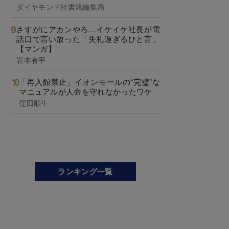
ダイヤモンド社書籍編集局
さすがにアカンやろ…イケイケ社長が電
話口で言い放った「失礼過ぎるひと言」
【マンガ】
岩本有平
「再入館禁止」イオンモールの“完璧”な
マニュアルが人命を守れなかったワケ
窪田順生
ランキング一覧