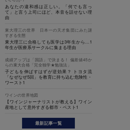
あなたの違和感は正しい。「何でも言っ
て」と言う上司にほど、本音を話せない理
由
東大理三の世界 日本一の天才集団にみた謎
すぎる生態
東大理三に合格しても医学は3年生から…1
年生が医療系サークルに集まる理由
成績アップは「国語」で決まる！ 偏差値45か
らの東大合格「完全独学★勉強法」
子どもを伸ばすはずが逆効果？ トヨタ流
「なぜなぜ5回」を教育に持ち込む危険性・
ワースト1
ワインの世界地図
【ワインジャーナリストが教える】ワイン
産地として意外すぎる都市・ベスト1
最新記事一覧