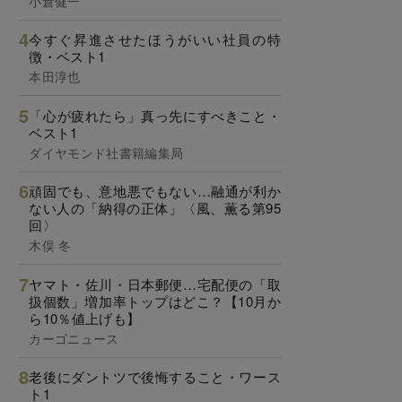
小倉健一
今すぐ昇進させたほうがいい社員の特
徴・ベスト1
本田淳也
「心が疲れたら」真っ先にすべきこと・
ベスト1
ダイヤモンド社書籍編集局
頑固でも、意地悪でもない…融通が利か
ない人の「納得の正体」〈風、薫る第95
回〉
木俣 冬
ヤマト・佐川・日本郵便…宅配便の「取
扱個数」増加率トップはどこ？【10月か
ら10％値上げも】
カーゴニュース
老後にダントツで後悔すること・ワース
ト1