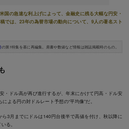
の米国の急速な利上げによって、金融史に残る大幅な円安・
稿では、23年の為替市場の動向について、9人の著名スト
号
の第1特集を基に再編集。肩書や数値など情報は雑誌掲載時のもの。
も
円安・ドル高が再び進行するが、年末にかけて円高・ドル安
による円の対ドルレート予想の“平均像”だ。
ら3月までにドルは140円台後半で高値を付け、秋以降に
ている。