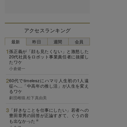
アクセスランキング
最新
昨日
週間
会員
孫正義が「顔も見たくない」と激怒した
20代社員をロボット事業責任者に抜擢し
たワケ
小倉健一
60代でtimeleszにハマり人生初の1人遠
征へ…「中高年の推し活」が人生を変え
るワケ
劇団雌猫,松下真由美
「好きなことを仕事にしたい」若者への
豊田章男の回答が正論すぎて、ぐうの音
も出なかった