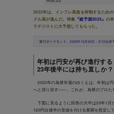
Photo:JIJI
2022年は、インフレ高進を抑制するため
ドル高が進んだ。特集
『総予測2023』
の本
ラテジストに大予想してもらった。
「週刊ダイヤモンド」2022年12月24日・31日合併
年初は円安が再び進行する
23年後半には持ち直しか？
2023年の為替市場のゆくえは、年初は
へと揺り戻す――。これが、為替のプロたち
下図に見るように回答の大半は23年1月か
120円台後半の安値を付ける展開を想定し