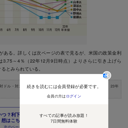
がある。詳しくは次ページの表で見るが、米国の政策金利
3.75～4％（22年12月9日時点）よりさらに引き上げら
けるとみられている。
、対ドル・対ユーロレート予測の具体的な数字とその理由を公開。23年
続きを読むには会員登録が必要です。
会員の方は
ログイン
はいつ？利下げはあるのか？為替のプロの大予
すべての記事が読み放題！
想はこちら！
7日間無料体験
次のページ