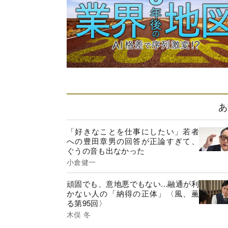
あ
「好きなことを仕事にしたい」若者
への豊田章男の回答が正論すぎて、
ぐうの音も出なかった
小倉健一
頑固でも、意地悪でもない...融通が利
かない人の「納得の正体」〈風、薫
る第95回〉
木俣 冬