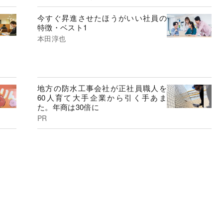
今すぐ昇進させたほうがいい社員の
特徴・ベスト1
本田淳也
地方の防水工事会社が正社員職人を
60人育て大手企業から引く手あま
た。年商は30倍に
PR