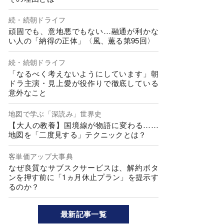
続・続朝ドライフ
頑固でも、意地悪でもない…融通が利かな
い人の「納得の正体」〈風、薫る第95回〉
続・続朝ドライフ
「なるべく考えないようにしています」朝
ドラ主演・見上愛が役作りで徹底している
意外なこと
地図で学ぶ「深読み」世界史
【大人の教養】国境線が物語に変わる……
地図を「二度見する」テクニックとは？
客単価アップ大事典
なぜ良質なサブスクサービスは、解約ボタ
ンを押す前に「1ヵ月休止プラン」を提示す
るのか？
最新記事一覧