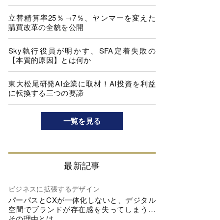
立替精算率25％→7％、ヤンマーを変えた
購買改革の全貌を公開
Sky執行役員が明かす、SFA定着失敗の
【本質的原因】とは何か
東大松尾研発AI企業に取材！AI投資を利益
に転換する三つの要諦
一覧を見る
最新記事
ビジネスに拡張するデザイン
パーパスとCXが一体化しないと、デジタル
空間でブランドが存在感を失ってしまう…
その理由とは