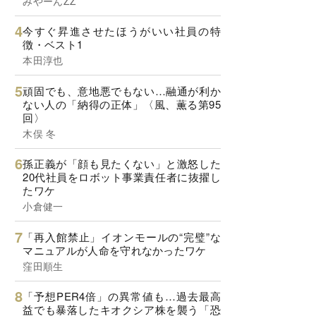
みやーんZZ
今すぐ昇進させたほうがいい社員の特
徴・ベスト1
本田淳也
頑固でも、意地悪でもない…融通が利か
ない人の「納得の正体」〈風、薫る第95
回〉
木俣 冬
孫正義が「顔も見たくない」と激怒した
20代社員をロボット事業責任者に抜擢し
たワケ
小倉健一
「再入館禁止」イオンモールの“完璧”な
マニュアルが人命を守れなかったワケ
窪田順生
「予想PER4倍」の異常値も…過去最高
益でも暴落したキオクシア株を襲う「恐