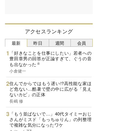
アクセスランキング
最新
昨日
週間
会員
「好きなことを仕事にしたい」若者への
豊田章男の回答が正論すぎて、ぐうの音
も出なかった
小倉健一
住んでからではもう遅い!?高性能な家ほ
ど危ない…酷暑で壁の中に広がる「見え
ないカビ」の正体
長嶋 修
「もう並ばないで…」40代タイミーおじ
さんがミスド「もっちゅりん」の列整理
で複雑な気分になったワケ