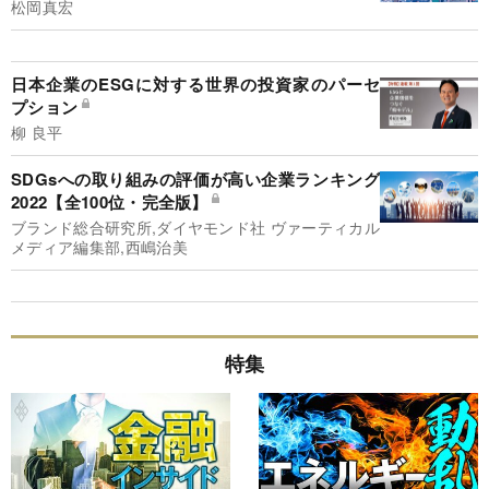
松岡真宏
日本企業のESGに対する世界の投資家のパーセ
プション
柳 良平
SDGsへの取り組みの評価が高い企業ランキング
2022【全100位・完全版】
ブランド総合研究所,ダイヤモンド社 ヴァーティカル
メディア編集部,西嶋治美
特集