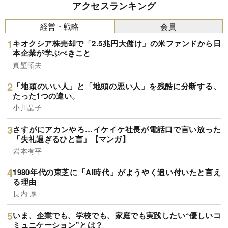
アクセスランキング
経営・戦略
会員
キオクシア株売却で「2.5兆円大儲け」の米ファンドから日
本企業が学ぶべきこと
真壁昭夫
「地頭のいい人」と「地頭の悪い人」を残酷に分断する、
たった1つの違い。
小川晶子
さすがにアカンやろ…イケイケ社長が電話口で言い放った
「失礼過ぎるひと言」【マンガ】
岩本有平
1980年代の東芝に「AI時代」がようやく追い付いたと言え
る理由
長内 厚
いま、企業でも、学校でも、家庭でも実践したい“優しいコ
ミュニケーション”とは？