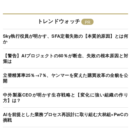
トレンドウォッチ
Sky執行役員が明かす、SFA定着失敗の【本質的原因】とは何
か
【警告】AIプロジェクトの60％が断念、失敗の根本原因と対
策は
立替精算率25％→7％、ヤンマーを変えた購買改革の全貌を公
開
中外製薬CEOが明かす生存戦略と【変化に強い組織の作り
方】は？
AIを前提とした業務プロセス再設計に取り組む大林組×PwCの
挑戦