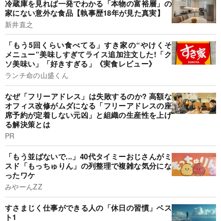
冷蔵庫を見れば一発でわかる「本物の富裕層」の
家にない意外な食品【執事歴18年が見た真実】
新井直之
「もう5回くらい食べてる」すき家の“やけくそ
メニュー”美味しすぎてライス追加注文した!「ク
ソ美味い」「好きすぎる」《実食レビュー》
ランチ命の山盛くん
なぜ「フリーアドレス」は失敗するのか? 高額な
オフィス改修がムダになる「フリーアドレスの座
席予約が定着しない元凶」と組織の生産性を上げ
る解決策とは
PR
「もう並ばないで...」40代タイミーおじさんがミ
スド「もっちゅりん」の列整理で複雑な気分にな
ったワケ
みやーんZZ
すさまじく仕事ができる人の「休日の習慣」ベス
ト1