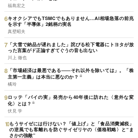
福島宏之
キオクシアでもTSMCでもありません…AI相場急落の前兆
を示す「半導体」2銘柄の実名
真壁昭夫
「大雪で納品が遅れました」詫びる松下電器にトヨタが放
った言葉がド正論すぎてぐうの音も出ない
川上 徹也
「市場経済は最悪である――それ以外を除いては」。「株
主第一主義」は本当に悪なのか？
橘玲
ロッテ「パイの実」発売から40年後に訪れた〈意外な変
化〉とは？
伏見 学
もうサイゼには行けない？「値上げ」と「食品消費減税」
の逆風でも客離れを防ぐサイゼリヤの〈価格戦略〉と“ま
さかの強敵”