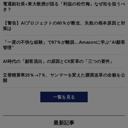
電通副社長×東大教授が語る「利益の松竹梅」なぜ松を狙うべ
き？
【警告】AIプロジェクトの60％が断念、失敗の根本原因と対
策は
「一度の不快な経験」で87％が離脱…Amazonに学ぶ“AI顧客
管理”
AI時代の「顧客流出」の原因とCX変革の「三つの要件」
立替精算率25％→7％、ヤンマーを変えた購買改革の全貌を公
開
一覧を見る
最新記事