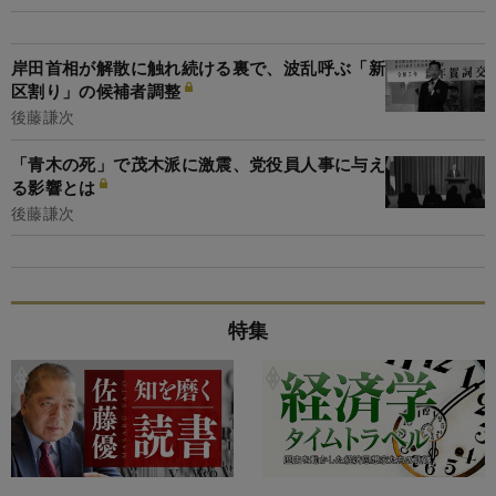
岸田首相が解散に触れ続ける裏で、波乱呼ぶ「新
区割り」の候補者調整
後藤謙次
「青木の死」で茂木派に激震、党役員人事に与え
る影響とは
後藤謙次
特集