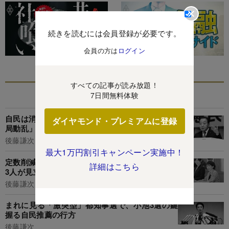
続きを読むには会員登録が必要です。
会員の方は
ログイン
すべての記事が読み放題！
あなたにおすすめ
7日間無料体験
自民は消去法、立民は返り咲き、火ぶた切る「政
ダイヤモンド・プレミアムに登録
局動乱」の第2幕
後藤謙次
最大1万円割引キャンペーン実施中！
定数削減に絡んで漂い始めた不穏な空気、元首相
詳細はこちら
3人が見立てる早期解散シナリオとは?
後藤謙次
まれに見る「激突型」都知事選で、小池3選の鍵
握る自民推薦の行方
後藤謙次