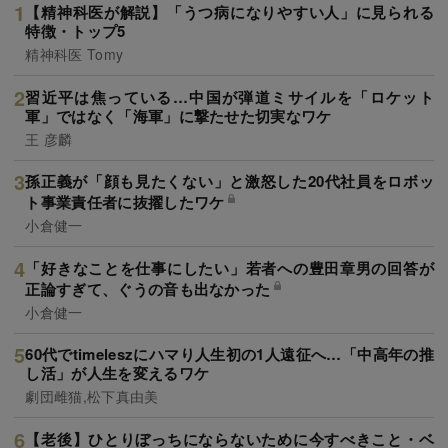
【精神科医が解説】「うつ病になりやすい人」に見られる
特徴・トップ5
精神科医 Tomy
習近平は焦っている…中国が弾道ミサイルを「ロケット
軍」ではなく「海軍」に撃たせた切実なワケ
王 彦麟
孫正義が「顔も見たくない」と激怒した20代社員をロボッ
ト事業責任者に抜擢したワケ
小倉健一
「好きなことを仕事にしたい」若者への豊田章男の回答が
正論すぎて、ぐうの音も出なかった
小倉健一
60代でtimeleszにハマり人生初の1人遠征へ…「中高年の推
し活」が人生を変えるワケ
劇団雌猫,松下真由美
【老後】ひとりぼっちにならないために今すべきこと・ベ