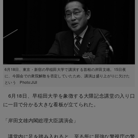
6月18日、東京・新宿の早稲田大学で講演する首相の岸田文雄。15日夜
に、今国会での衆院解散を否定していたため、講演は盛り上がりに欠けた
という Photo:JIJI
6月18日、早稲田大学を象徴する大隈記念講堂の入り口
に一目で分かる大きな看板が立てられた。
「岸田文雄内閣総理大臣講演会」
講堂内に足を踏み入れると、至る所に屈強な警視庁の警