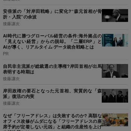
安倍派の「対岸田戦略」に変化?“森元首相が骨
折・入院”の余波
後藤謙次
AI時代に勝つグローバル経営の条件:海外拠点の
「見えない経営」からの脱却。「二層ERP」と
AIが導く、リアルタイム·データ統合戦略とは
PR
自民非主流派が総裁選の主導権?岸田首相が出馬
表明する時期は
後藤謙次
岸田政権の要石となった元首相、実質的な「森
派」復活の内実
後藤謙次
なぜ「フリーアドレス」は失敗するのか? 高額な
オフィス改修がムダになる「フリーアドレスの座
席予約が定着しない元凶」と組織の生産性を上げ