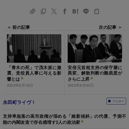
＜ 前の記事
次の記事 ＞
「青木の死」で茂木派に激
安倍元首相支持の保守層に
震、党役員人事に与える影
異変、解散判断の難易度が
響とは
さらに上昇
2023年6月16日
2023年6月30日
永田町ライヴ！
フォロー
支持率急落の高市政権が深める「維新傾斜」の代償、予測不
能の内閣改造で存在感増す2人の政治家