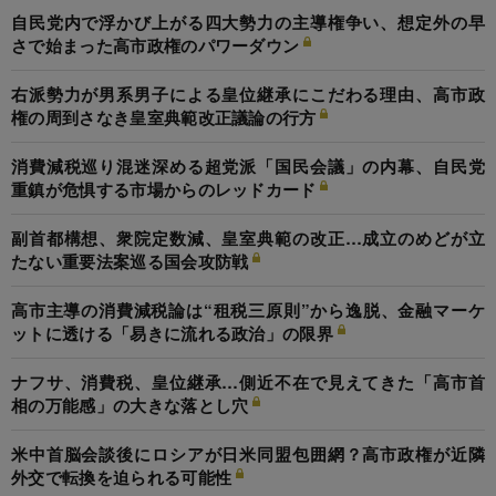
自民党内で浮かび上がる四大勢力の主導権争い、想定外の早
さで始まった高市政権のパワーダウン
右派勢力が男系男子による皇位継承にこだわる理由、高市政
権の周到さなき皇室典範改正議論の行方
消費減税巡り混迷深める超党派「国民会議」の内幕、自民党
重鎮が危惧する市場からのレッドカード
副首都構想、衆院定数減、皇室典範の改正…成立のめどが立
たない重要法案巡る国会攻防戦
高市主導の消費減税論は“租税三原則”から逸脱、金融マーケ
ットに透ける「易きに流れる政治」の限界
ナフサ、消費税、皇位継承…側近不在で見えてきた「高市首
相の万能感」の大きな落とし穴
米中首脳会談後にロシアが日米同盟包囲網？高市政権が近隣
外交で転換を迫られる可能性