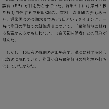
護官（SP）が目を光らせていた。聴衆の中には岸田の後
見役を自任する早稲田OBの元首相、森喜朗の姿もあっ
た。通常国会の会期末まであと3日というタイミング。一
時は岸田の母校での凱旋講演について、「衆院解散に触れ
る発言があるかもしれない」（自民党関係者）との臆測が
飛んだ。
しかし、15日夜の異例の岸田発言で、講演に対する関心
は急速に薄れていた。岸田が自ら衆院解散の可能性を打ち
消していたからだ。