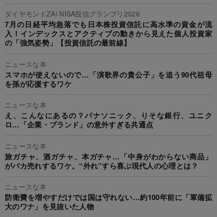
ダイヤモンドZAi NISA投信グランプリ2026
7月の日経平均急落でも日本株投資信託に高水準の資金が流
入！インデックスとアクティブの動きから見えた個人投資家
の「強気姿勢」【投資信託の最前線】
ニュースな本
スマホが使えないので…「演歌界の貴公子」を追う90代祖母
を孫が応援するワケ
ニュースな本
え、こんなにあるの？パナソニック、りそな銀行、ユニク
ロ…「企業・ブランド」の意外すぎる共通点
ニュースな本
旅ガチャ、酒ガチャ、本ガチャ…「中身がわからない商品」
がバカ売れするワケ。“外れ”すら喜ぶ現代人の心理とは？
ニュースな本
防衛費を増やすだけでは国は守れない…約100年前に「軍備拡
大のワナ」を見抜いた人物