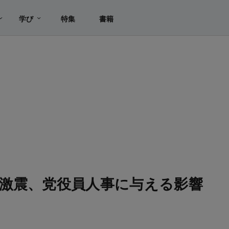
学び
特集
書籍
激震、党役員人事に与える影響