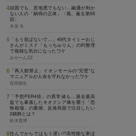
頑固でも、意地悪でもない…融通が利か
ない人の「納得の正体」〈風、薫る第95
回〉
木俣 冬
「もう並ばないで…」40代タイミーおじ
さんがミスド「もっちゅりん」の列整理
で複雑な気分になったワケ
みやーんZZ
「再入館禁止」イオンモールの“完璧”な
マニュアルが人命を守れなかったワケ
窪田順生
「予想PER4倍」の異常値も…過去最高
益でも暴落したキオクシア株を襲う「恐
怖相場」の裏側、反発局面で注目したい
2銘柄とは？
鈴木貴博
住んでからではもう遅い!?高性能な家ほ