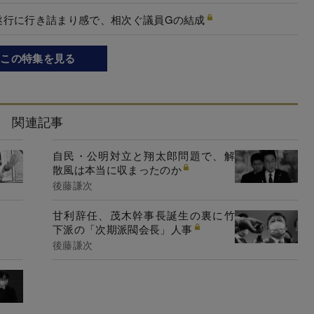
遂行に行き詰まり感で、相次ぐ議員Gの結成
この特集を見る
関連記事
自民・公明対立と翔太郎問題で、解
散風は本当に収まったのか
後藤謙次
甘利辞任、茂木幹事長誕生の裏に竹
下派の「次期派閥会長」人事
後藤謙次