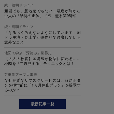
続・続朝ドライフ
頑固でも、意地悪でもない…融通が利かな
い人の「納得の正体」〈風、薫る第95回〉
続・続朝ドライフ
「なるべく考えないようにしています」朝
ドラ主演・見上愛が役作りで徹底している
意外なこと
地図で学ぶ「深読み」世界史
【大人の教養】国境線が物語に変わる……
地図を「二度見する」テクニックとは？
客単価アップ大事典
なぜ良質なサブスクサービスは、解約ボタ
ンを押す前に「1ヵ月休止プラン」を提示す
るのか？
最新記事一覧