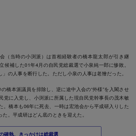
会（当時の小渕派）は首相経験者の橋本龍太郎が引き継
立候補した01年4月の自民党総裁選で小泉純一郎に惨敗。
し」の人事を断行した。ただし小泉の人事は老獪だった。
の橋本派議員を排除し、逆に途中入会の“外様”を入閣させ
民党に入党し、小渕派に所属した現自民党幹事長の茂木敏
た。橋本も06年に死去、一時は宏池会から平成研入りした
った。平成研はどん底のときを迎えた。
の確執、きっかけは総裁選