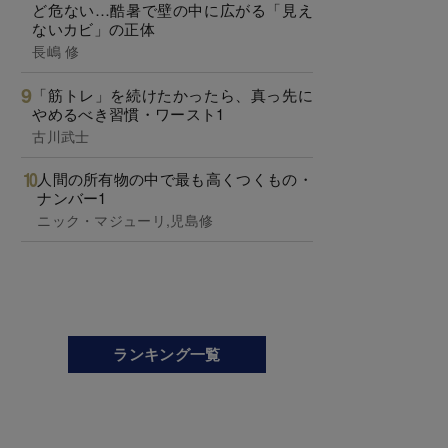
ど危ない…酷暑で壁の中に広がる「見え
ないカビ」の正体
長嶋 修
「筋トレ」を続けたかったら、真っ先に
やめるべき習慣・ワースト1
古川武士
人間の所有物の中で最も高くつくもの・
ナンバー1
ニック・マジューリ,児島修
ランキング一覧