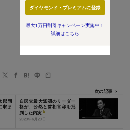
ダイヤモンド・プレミアムに登録
最大1万円割引キャンペーン実施中！
詳細はこちら
次の記事 ＞
太郎問
自民党最大派閥のリーダー
に収ま
格が、公然と首相官邸を批
判した内実
2023年6月23日