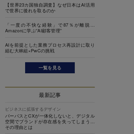
【世界23カ国独自調査】なぜ日本はAI活用
で世界に後れを取るのか
「一度の不快な経験」で87％が離脱…
Amazonに学ぶ“AI顧客管理”
AIを前提とした業務プロセス再設計に取り
組む大林組×PwCの挑戦
一覧を見る
最新記事
ビジネスに拡張するデザイン
パーパスとCXが一体化しないと、デジタル
空間でブランドが存在感を失ってしまう…
その理由とは