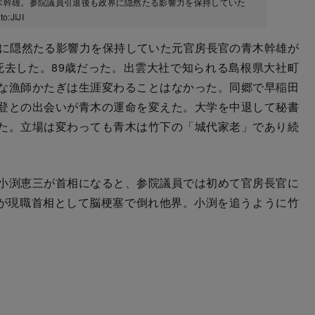
青木幹雄。参院議員引退後も政界に隠然たる影響力を保持していた
JIJI
に隠然たる影響力を保持していた元官房長官の青木幹雄が
で死去した。89歳だった。出雲大社で知られる島根県大社町
な漁師かたぎは生涯変わることはなかった。同郷で早稲田
登との出会いが青木の運命を変えた。大学を中退して秘書
た。立場は変わっても青木は竹下の「城代家老」であり続
小渕恵三が首相になると、参院議員では初めて官房長官に
渕が現職首相として脳梗塞で倒れ他界。小渕を追うように竹