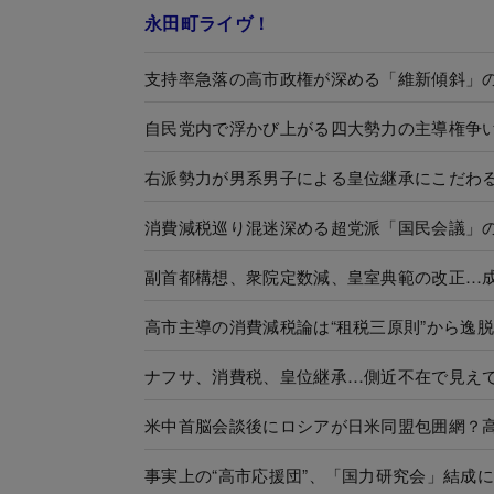
永田町ライヴ！
支持率急落の高市政権が深める「維新傾斜」
自民党内で浮かび上がる四大勢力の主導権争
右派勢力が男系男子による皇位継承にこだわ
消費減税巡り混迷深める超党派「国民会議」
副首都構想、衆院定数減、皇室典範の改正…
高市主導の消費減税論は“租税三原則”から逸
ナフサ、消費税、皇位継承…側近不在で見え
米中首脳会談後にロシアが日米同盟包囲網？
事実上の“高市応援団”、「国力研究会」結成