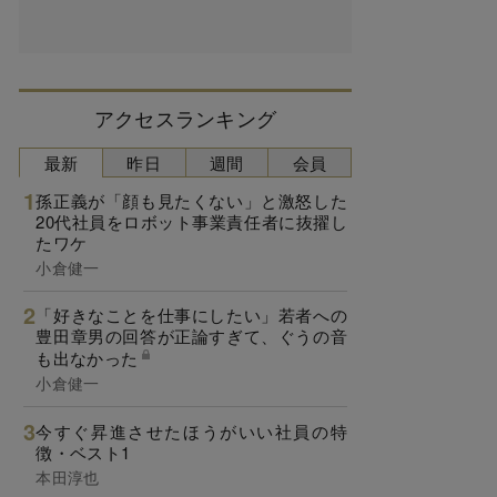
アクセスランキング
最新
昨日
週間
会員
孫正義が「顔も見たくない」と激怒した
20代社員をロボット事業責任者に抜擢し
たワケ
小倉健一
「好きなことを仕事にしたい」若者への
豊田章男の回答が正論すぎて、ぐうの音
も出なかった
小倉健一
今すぐ昇進させたほうがいい社員の特
徴・ベスト1
本田淳也