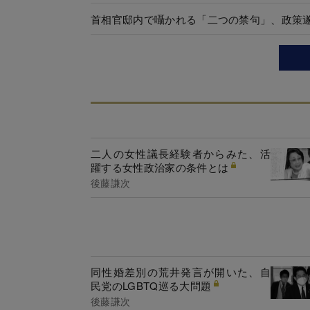
首相官邸内で囁かれる「二つの禁句」、政策
二人の女性議長経験者からみた、活
躍する女性政治家の条件とは
後藤謙次
同性婚差別の荒井発言が開いた、自
民党のLGBTQ巡る大問題
後藤謙次