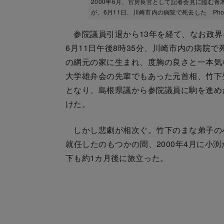
2000年6月、官房長官として記者会見に臨む
が、6月11日、川崎市内の病院で死去した Photo:
参院議員引退から13年を経て、なお政界
6月11日午後8時35分、川崎市内の病院
の網元の家に生まれ、度胸の良さと一本気
大学雄弁会の先輩でもあった元首相、竹下
となり、島根県議から参院議員に駒を進め
けた。
しかし悲劇が相次ぐ。竹下のまな弟子の
就任したのもつかの間、2000年4月に小
下も約1カ月後に旅立った。