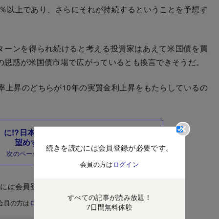
2％以上であり、さらにそれが持続するということを予想す
ターンを得られ続けると考える投資家はあえて米国債を買
の思惑が米国債市場で広がっているとも換言できそうだ。
上昇のどちらが10年の実質金利上昇をもたらしているの
面」に!?日本の実質金利上昇で円高への反転は
望めず
続きを読むには会員登録が必要です。
次のページ
会員の方は
ログイン
むには会員登録が必要です。
すべての記事が読み放題！
会員の方は
ログイン
7日間無料体験