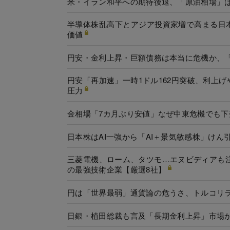
米・イラン和平への期待後退、「原油相場」
半導体株乱高下とアジア投資家増で高まる日
価値
円安・金利上昇・巨額債務は本当に危機か、「
円安「再加速」一時1ドル162円突破、利上
圧力
金相場「7カ月ぶり安値」なぜ中東危機でも下
日本株はAI一強から「AI＋景気敏感株」け
三菱電機、ローム、タツモ…エヌビディアも注
の最強技術企業【厳選8社】
円は「世界最弱」通貨論の危うさ、トルコリ
日銀・植田総裁も言及「長期金利上昇」市場か