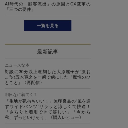
AI時代の「顧客流出」の原因とCX変革の
「三つの要件」
一覧を見る
最新記事
ニュースな本
対談に30分以上遅刻した大原麗子が“激お
こ”の五木寛之を一瞬で虜にした「魔性のひ
とこと」〈再配信〉
明日なに着てく？
「生地が気持ちいい！」無印良品の“風を通
すワイドパンツ”サラッと涼しくて快適！
「さらりと着用できて嬉しい」「今から
秋、ずっといけそう」《購入レビュー》