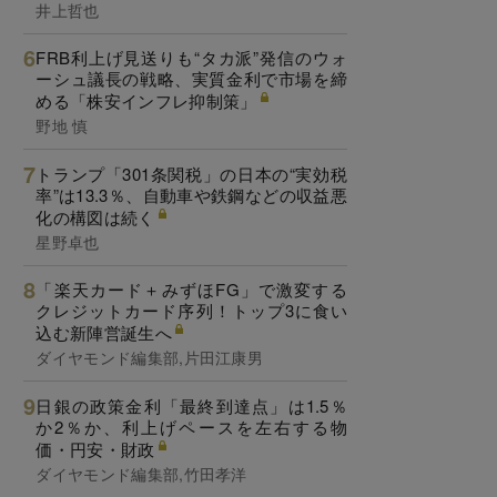
井上哲也
FRB利上げ見送りも“タカ派”発信のウォ
ーシュ議長の戦略、実質金利で市場を締
める「株安インフレ抑制策」
野地 慎
トランプ「301条関税」の日本の“実効税
率”は13.3％、自動車や鉄鋼などの収益悪
化の構図は続く
星野卓也
「楽天カード＋みずほFG」で激変する
クレジットカード序列！トップ3に食い
込む新陣営誕生へ
ダイヤモンド編集部,片田江康男
日銀の政策金利「最終到達点」は1.5％
か2％か、利上げペースを左右する物
価・円安・財政
ダイヤモンド編集部,竹田孝洋