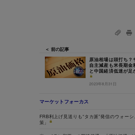
＜ 前の記事
原油相場は頭打ち？
自主減産も米長期金
と中国経済低迷が足
2023年8月31日
マーケットフォーカス
FRB利上げ見送りも“タカ派”発信のウォ
策」