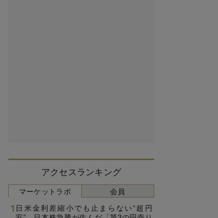
アクセスランキング
マーケットラボ
会員
日米金利差縮小でも止まらない“超円
安”、日本株急騰が生んだ「第3の円売り