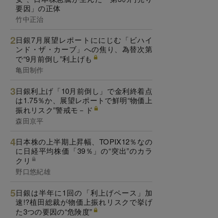
要因」の正体
竹中正治
日銀7月展望レポートににじむ「ビハイ
ンド・ザ・カーブ」への焦り、為替次第
で“9月前倒し”利上げも
亀田制作
日銀利上げ「10月前倒し」で金利終着点
は1.75％か、展望レポートで鮮明“物価上
振れリスク”警戒モ－ド
森田京平
日本株の上半期上昇幅、TOPIX12％なの
に日経平均株価「39％」の“突出”のカラ
クリ
野口悠紀雄
日銀は半年に1回の「利上げペース」加
速!?植田総裁が物価上振れリスクで挙げ
た3つの要因の“危険度”