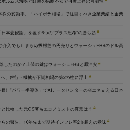
はホルムズ海峡と紅海の供給不安で再度上昇の可能性
本株の変動率、「ハイボラ相場」で注目すべき企業業績と企業
日本悲観論」を覆す6つの“プラス思考”の勝ち筋
げや介入でも止まらぬ投機筋の円売りとウォーシュFRBのドル高
落したのか？上値の鍵はウォーシュFRBと原油安
ん引へ、銀行・機械が下期相場の第2の柱に浮上
目!「パワー半導体」でAIデータセンターの省エネ支える日本
ラと比較した元GS著名エコノミストの真意は？
らの警告、10年先まで期待インフレ率2％超えの意味