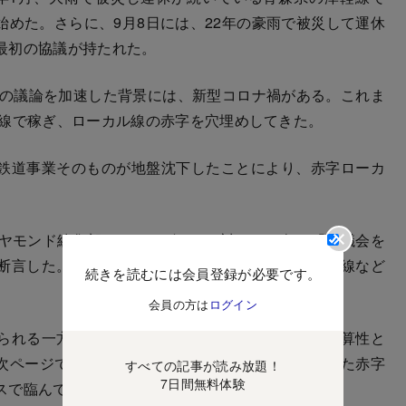
めた。さらに、9月8日には、22年の豪雨で被災して運休
最初の協議が持たれた。
の議論を加速した背景には、新型コロナ禍がある。これま
路線で稼ぎ、ローカル線の赤字を穴埋めしてきた。
鉄道事業そのものが地盤沈下したことにより、赤字ローカ
。
ヤモンド編集部のインタビューに対し、23年に「協議会を
断言した。そして、宣言通り今年に入って、久留里線など
続きを読むには会員登録が必要です。
会員の方は
ログイン
られる一方、インフラ企業としての使命もある。採算性と
次ページでは、JR東日本が、長年にわたり抱えてきた赤字
すべての記事が読み放題！
7日間無料体験
スで臨んでいくのかを明らかにする。