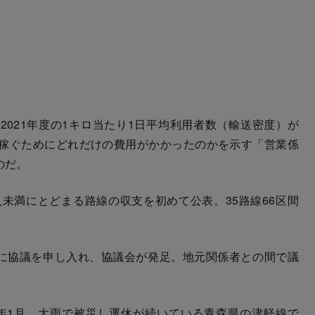
021年度の1キロ当たり1日平均利用者数（輸送密度）が
円を稼ぐためにどれだけの費用がかかったのかを示す「営業係
のだ。
0人未満にとどまる路線の収支を初めて公表。35路線66区間
に協議を申し入れ、協議会が発足。地元関係者との間で議
年1月、大雨で被災し運休が続いている青森県の津軽線で