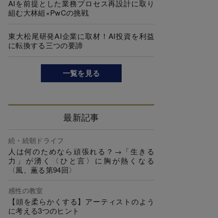
AIを前提とした業務プロセス再設計に取り
組む大林組×PwCの挑戦
東大松尾研発AI企業に取材！AI投資を利益
に転換する三つの要諦
一覧を見る
最新記事
続・続朝ドライフ
人は何のためなら頑張れる？→「生きる
力」が湧く〈ひと言〉に胸が熱くなる
〈風、薫る第94回〉
感性の教室
【頭を柔らかくする】アーティストのよう
に考える3つのヒント