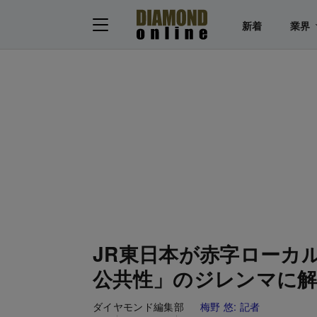
新着
業界
JR東日本が赤字ローカ
公共性」のジレンマに
ダイヤモンド編集部
梅野 悠:
記者