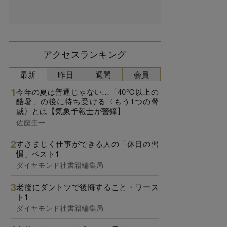
アクセスランキング
最新
昨日
週間
会員
今年の夏は普通じゃない…「40℃以上の
酷暑」の後に待ち受ける〈もう1つの脅
威〉とは【気象予報士が警鐘】
佐藤圭一
すさまじく仕事ができる人の「休日の習
慣」ベスト1
ダイヤモンド社書籍編集局
老後にダントツで後悔すること・ワース
ト1
ダイヤモンド社書籍編集局