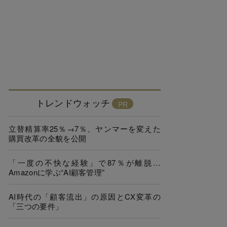
トレンドウォッチ
立替精算率25％→7％、ヤンマーを変えた
購買改革の全貌を公開
「一度の不快な経験」で87％が離脱…
Amazonに学ぶ“AI顧客管理”
AI時代の「顧客流出」の原因とCX変革の
「三つの要件」