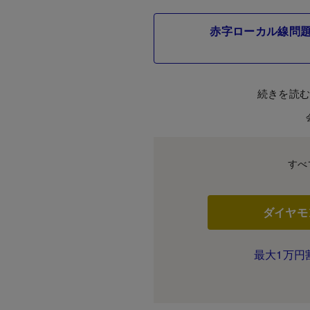
赤字ローカル線問題
続きを読
すべ
ダイヤモ
最大1万円