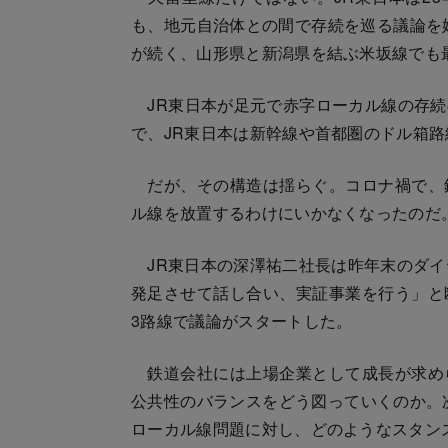
も、地元自治体との間で存続を巡る議論を始
が続く、山形県と新潟県を結ぶ米坂線でも
JR東日本が足元で赤字ローカル線の存続
で、JR東日本は新幹線や首都圏のドル箱
だが、その構造は揺らぐ。コロナ禍で、
ル線を放置するわけにいかなくなったのだ
JR東日本の深澤祐二社長は昨年末のダイ
発足させて話し合い、実証事業を行う」と
3路線で議論がスタートした。
鉄道会社には上場企業として成長が求め
公共性のバランスをどう図っていくのか。
ローカル線問題に対し、どのようなスタン