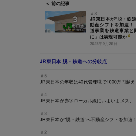
＜ 前の記事
＃3
JR東日本が“脱・鉄道
動産シフトを加速！
道事業を鉄道事業と
に」は実現可能か
2023年9月25日
JR東日本 脱・鉄道への分岐点
＃5
JR東日本の年収は40代管理職で1000万円越
＃4
JR東日本が赤字ローカル線にいよいよメス、
＃3
JR東日本が“脱・鉄道”へ不動産シフトを加
＃2