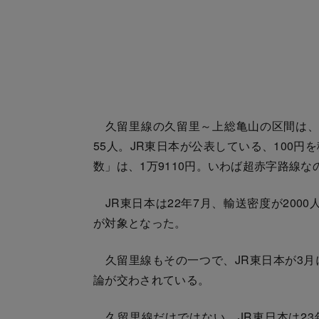
久留里線の久留里～上総亀山の区間は、2
55人。JR東日本が公表している、100
数」は、1万9110円。いわば超赤字路線な
JR東日本は22年7月、輸送密度が200
が対象となった。
久留里線もその一つで、JR東日本が3月
論が交わされている。
久留里線だけではない。JR東日本は23