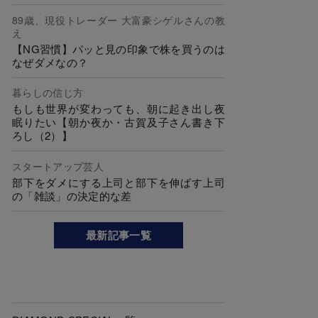
89歳、現役トレーダー 大富豪シゲルさんの教
え
【NG習慣】パッと見の印象で株を買うのは
なぜダメなの？
暮らしの信じ方
もしも世界が変わっても、朝に起き出し夜
眠りたい【朝か夜か・古賀及子さん書き下
ろし（2）】
スタートアップ芸人
部下をダメにする上司と部下を伸ばす上司
の「雑談」の決定的な差
最新記事一覧