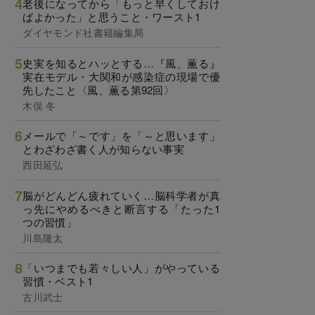
老後になってから「もっと早くしておけ
ばよかった」と思うこと・ワースト1
ダイヤモンド社書籍編集局
史実を知るとハッとする…『風、薫る』
実在モデル・大関和が感染症の現場で優
先したこと〈風、薫る第92回〉
木俣 冬
メールで「～です」を「～と思います」
とわざわざ書く人が知らない事実
西田延弘
脳がどんどん疲れていく…脳科学者が真
っ先にやめるべきと断言する「たった1
つの習慣」
川島隆太
「いつまでも若々しい人」がやっている
習慣・ベスト1
古川武士