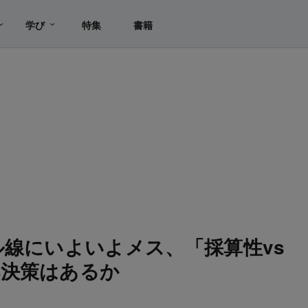
学び
特集
書籍
ル線にいよいよメス、「採算性vs
解決策はあるか