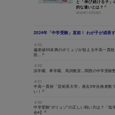
と「伸び続ける子」
的な違いとは？
2023年10月28日
2024年「中学受験」直前！ わが子が成長
＃33
偏差値50未満のボリュゾが狙える中高一貫
田…
＃32
浜学園、希学園、馬渕教室…関西の中学受験
＃31
中高一貫校「芸術系大学」過去3年合格者数ラ
い！
＃30
中学受験“ボリュゾ”の正しい戦い方は？「
会4】