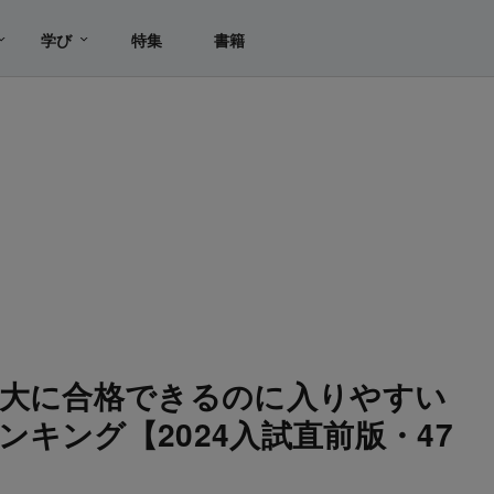
学び
特集
書籍
立大に合格できるのに入りやすい
キング【2024入試直前版・47