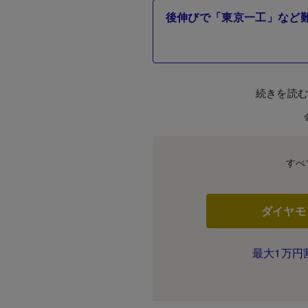
後伸びで「東京一工」など難
続きを読
すべ
ダイヤモ
最大1万円