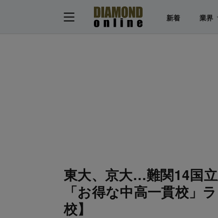
新着
業界
東大、京大…難関14国
「お得な中高一貫校」ラン
校】