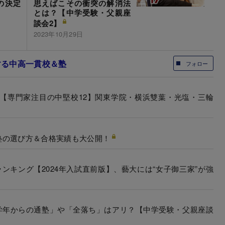
の決定
思えばこその衝突の解消法
とは？【中学受験・父親座
談会2】
2023年10月29日
する中高一貫校＆塾
フォロー
校【専門家注目の中堅校12】関東学院・横浜雙葉・光塩・三輪
塾の選び方＆合格実績も大公開！
ンキング【2024年入試直前版】、藝大には“女子御三家”が強
低学年からの通塾」や「全落ち」はアリ？【中学受験・父親座談