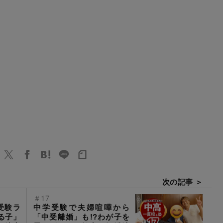
次の記事 ＞
＃17
受験ラ
中学受験で夫婦喧嘩から
る子」
「中受離婚」も!?わが子を