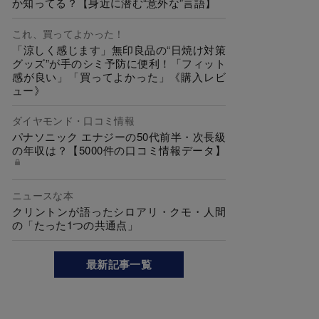
か知ってる？【身近に潜む“意外な”言語】
これ、買ってよかった！
「涼しく感じます」無印良品の“日焼け対策
グッズ”が手のシミ予防に便利！「フィット
感が良い」「買ってよかった」《購入レビ
ュー》
ダイヤモンド・口コミ情報
パナソニック エナジーの50代前半・次長級
の年収は？【5000件の口コミ情報データ】
ニュースな本
クリントンが語ったシロアリ・クモ・人間
の「たった1つの共通点」
最新記事一覧