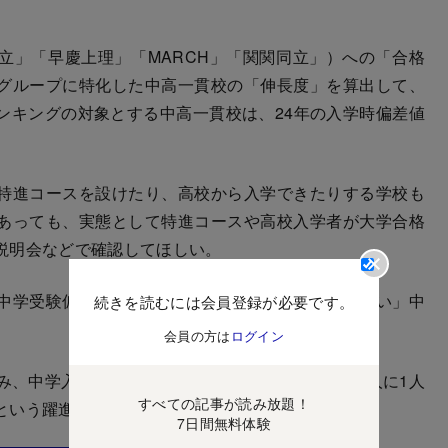
」「早慶上理」「MARCH」「関関同立」）への「合格
グループに特化した中高一貫校の「伸長度」を算出して、
ンキングの対象とする中高一貫校は、24年の入学時偏差値
特進コースを設けたり、高校から入学できたりする学校も
あっても、実態として特進コースや高校入学者が大学合格
説明会などで確認してほしい。
中学受験偏差値に対して、「難関国立に入学しやすい」中
続きを読むには会員登録が必要です。
会員の方は
ログイン
、中学入学時の偏差値55ながら、卒業生のほぼ2人に1人
すべての記事が読み放題！
という躍進をした学校が入った。
7日間無料体験