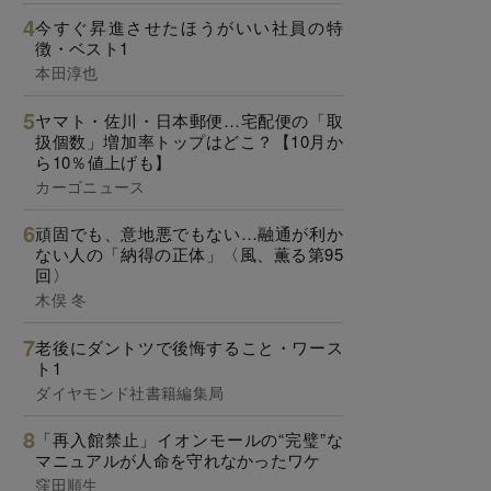
今すぐ昇進させたほうがいい社員の特
徴・ベスト1
本田淳也
ヤマト・佐川・日本郵便…宅配便の「取
扱個数」増加率トップはどこ？【10月か
ら10％値上げも】
カーゴニュース
頑固でも、意地悪でもない…融通が利か
ない人の「納得の正体」〈風、薫る第95
回〉
木俣 冬
老後にダントツで後悔すること・ワース
ト1
ダイヤモンド社書籍編集局
「再入館禁止」イオンモールの“完璧”な
マニュアルが人命を守れなかったワケ
窪田順生