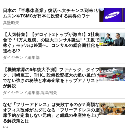
日本の「半導体産業」復活へ大チャンス到来!サ
ムスンやTSMCが日本に投資する納得のワケ
真壁昭夫
【人気特集】【デロイト2トップが激白!】3社統
合で「1万人規模」の巨大コンサル誕生!「工数で
稼ぐ」モデルは終焉へ、コンサルの総合商社化を
進める!?
ダイヤモンド編集部
【機械業界の5年後大予測】ファナック、ダイフ
ク、川崎重工、THK...設備投資拡大の追い風だけ
でない強さの秘訣と本命企業をトップアナリスト
が解説
ダイヤモンド編集部,篭島裕亮
なぜ「フリーアドレス」は失敗するのか? 高額な
オフィス改修がムダになる「フリーアドレスの座
席予約が定着しない元凶」と組織の生産性を上げ
る解決策とは
PR