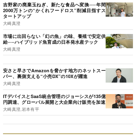
吉野家の廃棄玉ねぎ、新たな食品へ変換──年間
2000万トンの“かくれフードロス”削減目指すス
タートアップ
大崎真澄
市場に出回らない「幻の魚」の味、養殖で安定供
給──ハイブリッド魚育成の日本発水産テック
大崎真澄
安さと早さでAmazonを脅かす地方のネットスー
パー、裏側支える“小売DX”の10Xが躍進
大崎真澄
ITデバイスとSaaS統合管理のジョーシスが135億
円調達、グローバル展開と大企業向け販売を加速
大崎真澄,岩本有平