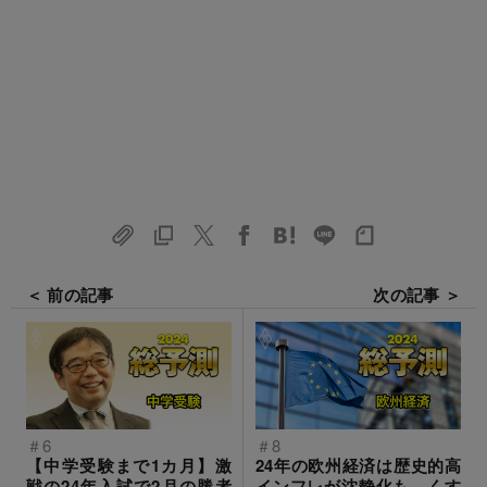
＜ 前の記事
次の記事 ＞
＃6
＃8
【中学受験まで1カ月】激
24年の欧州経済は歴史的高
戦の24年入試で2月の勝者
インフレが沈静化も、くす