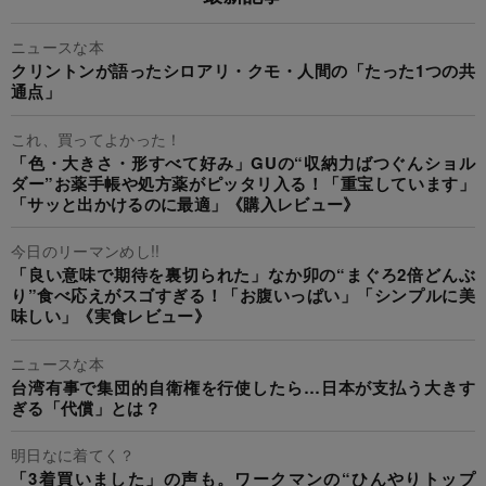
ニュースな本
クリントンが語ったシロアリ・クモ・人間の「たった1つの共
通点」
これ、買ってよかった！
「色・大きさ・形すべて好み」GUの“収納力ばつぐんショル
ダー”お薬手帳や処方薬がピッタリ入る！「重宝しています」
「サッと出かけるのに最適」《購入レビュー》
今日のリーマンめし!!
「良い意味で期待を裏切られた」なか卯の“まぐろ2倍どんぶ
り”食べ応えがスゴすぎる！「お腹いっぱい」「シンプルに美
味しい」《実食レビュー》
ニュースな本
台湾有事で集団的自衛権を行使したら…日本が支払う大きす
ぎる「代償」とは？
明日なに着てく？
「3着買いました」の声も。ワークマンの“ひんやりトップ