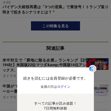
＃89
バイデン大統領再選は「3つの逆風」で黄信号！トランプ返り
咲きで起きるシナリオとは？
この特集を見る
関連記事
米中対立で「窮地に陥る企業」ランキング【計
194社】米国版22位マツダ&amp;中国版14位アシ
ックス、1位は？
ダイヤモンド編集部,浅島亮子
続きを読むには会員登録が必要です。
中国が“EVで世界制覇”に王手!?日米欧自動車メ
会員の方は
ログイン
ーカー震撼「4段階計画」の正体
ダイヤモンド編集部
すべての記事が読み放題！
7日間無料体験