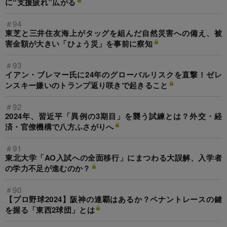
に“支援疲れ”広がる
＃94
東芝と三井住友海上がタッグを組んだ自然災害への備え、被
害金額が大きい「ひょう災」を事前に察知
＃93
イアン・ブレマー氏に24年のグローバルリスクを直撃！ゼレ
ンスキー嫌いのトランプ返り咲きで起きること
＃92
2024年、習近平「異例の3期目」を襲う試練とは？外交・経
済・官僚機構で八方ふさがりへ
＃91
東北大学「AO入試への全面移行」にまつわる大誤解、入学者
の学力不足が進むのか？
＃90
【プロ野球2024】阪神の連覇はあるか？ペナントレースの鍵
を握る「東西2球団」とは