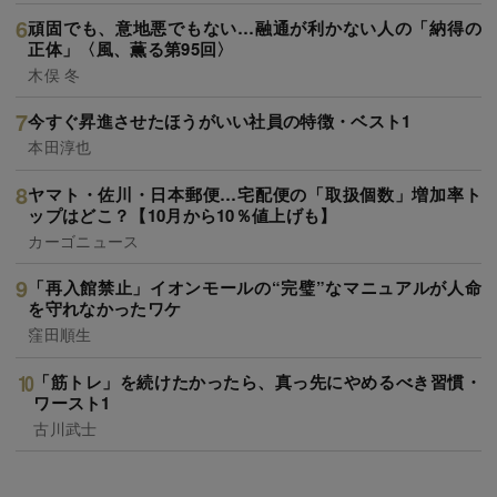
頑固でも、意地悪でもない…融通が利かない人の「納得の
正体」〈風、薫る第95回〉
木俣 冬
今すぐ昇進させたほうがいい社員の特徴・ベスト1
本田淳也
ヤマト・佐川・日本郵便…宅配便の「取扱個数」増加率ト
ップはどこ？【10月から10％値上げも】
カーゴニュース
「再入館禁止」イオンモールの“完璧”なマニュアルが人命
を守れなかったワケ
窪田順生
「筋トレ」を続けたかったら、真っ先にやめるべき習慣・
ワースト1
古川武士