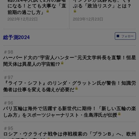
になる！とても大事な「直
ぶる「政治リスク」とは？
前期の過ごし方」
2023年12月22日
2023年12月23日
総予測2024
フォロー
＃98
ハーバード大の“宇宙人ハンター”元天文学科長を直撃！恒星
間天体は異星人の宇宙船!?
＃97
『ライフ・シフト』のリンダ・グラットン氏が警告！知識労
働者は仕事を変える備えが必要だ
＃96
パリ五輪は海外で活躍する新世代に期待！「新しい五輪の楽
しみ方」をスポーツジャーナリスト・生島淳氏が伝授
＃95
ロシア・ウクライナ戦争は停戦模索の「プランB」へ、欧州