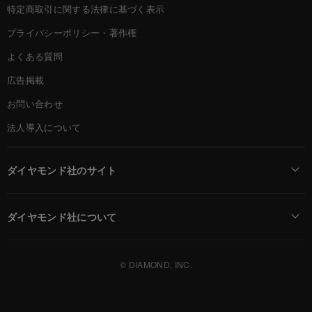
特定商取引に関する法律に基づく表示
プライバシーポリシー・著作権
よくある質問
広告掲載
お問い合わせ
法人導入について
ダイヤモンド社のサイト
Diamond Online(English)
ダイヤモンド社について
週刊ダイヤモンド
ダイヤモンド社TOP
DIAMONDハーバード・ビジネス・レビュー
© DIAMOND, INC.
会社概要
ダイヤモンドZAi（デジタル版）
採用情報
書籍オンライン