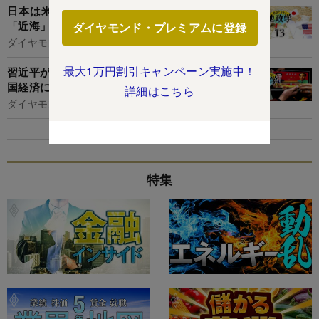
日本は米国と組んで中国に対抗！生命線となる
「近海」とは【地政学で見る大国】
ダイヤモンド・プレミアムに登録
ダイヤモンド編集部,名古屋和希
最大1万円割引キャンペーン実施中！
習近平が抱く「第二の毛沢東」の野望、肝心の中
国経済に迫る3大リスク
詳細はこちら
ダイヤモンド編集部,名古屋和希
特集