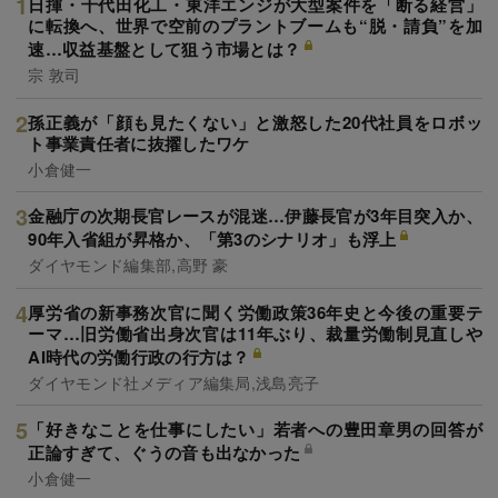
日揮・千代田化工・東洋エンジが大型案件を「断る経営」
に転換へ、世界で空前のプラントブームも“脱・請負”を加
速…収益基盤として狙う市場とは？
宗 敦司
孫正義が「顔も見たくない」と激怒した20代社員をロボッ
ト事業責任者に抜擢したワケ
小倉健一
金融庁の次期長官レースが混迷…伊藤長官が3年目突入か、
90年入省組が昇格か、「第3のシナリオ」も浮上
ダイヤモンド編集部,高野 豪
厚労省の新事務次官に聞く労働政策36年史と今後の重要テ
ーマ…旧労働省出身次官は11年ぶり、裁量労働制見直しや
AI時代の労働行政の行方は？
ダイヤモンド社メディア編集局,浅島亮子
「好きなことを仕事にしたい」若者への豊田章男の回答が
正論すぎて、ぐうの音も出なかった
小倉健一