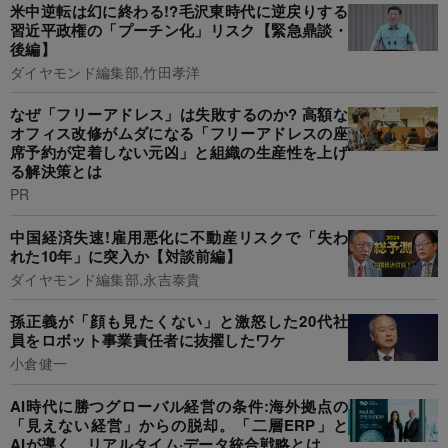
米中逆転は幻に終わる!?毛沢東時代に逆戻りする
習近平政権の「プーチン化」リスク【緊急鼎談・
後編】
ダイヤモンド編集部,竹田孝洋
なぜ「フリーアドレス」は失敗するのか? 高額な
オフィス改修がムダになる「フリーアドレスの座
席予約が定着しない元凶」と組織の生産性を上げ
る解決策とは
PR
中国経済失速!雇用悪化に不動産リスクで「失わ
れた10年」に突入か【対談前編】
ダイヤモンド編集部,永吉泰貴
孫正義が「顔も見たくない」と激怒した20代社
員をロボット事業責任者に抜擢したワケ
小倉健一
AI時代に勝つグローバル経営の条件:海外拠点の
「見えない経営」からの脱却。「二層ERP」と
AIが導く、リアルタイム·データ統合戦略とは