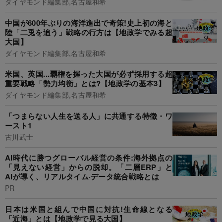
ダイヤモンド編集部,名古屋和希
中国が600年ぶりの海洋進出で奇策!史上初の海と
陸「二兎を追う」戦略の行方は【地政学でみる超
大国】
ダイヤモンド編集部,名古屋和希
米国、英国...覇権を握った大国が必ず採用する超
重要戦略「勢力均衡」とは?【地政学の基本3】
ダイヤモンド編集部,名古屋和希
「つまらない人生を送る人」に共通する特徴・ワ
ースト1
古川武士
AI時代に勝つグローバル経営の条件:海外拠点の
「見えない経営」からの脱却。「二層ERP」と
AIが導く、リアルタイム·データ統合戦略とは
PR
日本は米国と組んで中国に対抗!生命線となる
「近海」とは【地政学で見る大国】