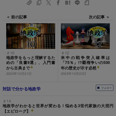
＜ 前の記事
次の記事 ＞
＃10
＃12
地政学をもっと理解するた
米中の戦争突入確率は
めの「良書9選」、入門書
「75％」!?覇権争いの500
から古典まで
年の歴史が示す必然
2023年10月21日
2023年10月22日
対話で分かる地政学
フォロー
＃14
地政学がわかると世界が変わる！悩める3世代家族の大団円
【エピローグ】