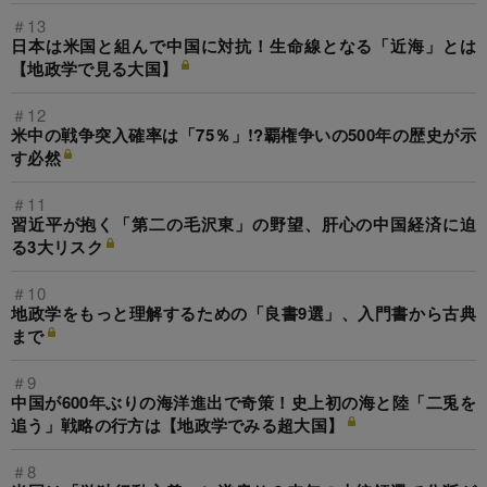
＃13
日本は米国と組んで中国に対抗！生命線となる「近海」とは
【地政学で見る大国】
＃12
米中の戦争突入確率は「75％」!?覇権争いの500年の歴史が示
す必然
＃11
習近平が抱く「第二の毛沢東」の野望、肝心の中国経済に迫
る3大リスク
＃10
地政学をもっと理解するための「良書9選」、入門書から古典
まで
＃9
中国が600年ぶりの海洋進出で奇策！史上初の海と陸「二兎を
追う」戦略の行方は【地政学でみる超大国】
＃8