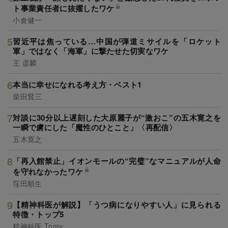
ト事業責任者に抜擢したワケ
小倉健一
習近平は焦っている…中国が弾道ミサイルを「ロケット
軍」ではなく「海軍」に撃たせた切実なワケ
王 彦麟
本当に幸せになれる考え方・ベスト1
柴田賢三
対談に30分以上遅刻した大原麗子が“激おこ”の五木寛之を
一瞬で虜にした「魔性のひとこと」〈再配信〉
五木寛之
「再入館禁止」イオンモールの“完璧”なマニュアルが人命
を守れなかったワケ
窪田順生
【精神科医が解説】「うつ病になりやすい人」に見られる
特徴・トップ5
精神科医 Tomy