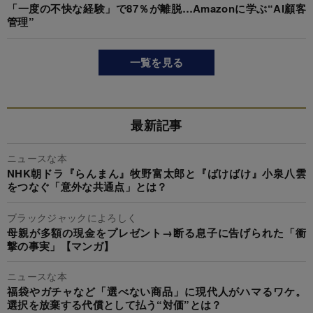
「一度の不快な経験」で87％が離脱…Amazonに学ぶ“AI顧客
管理”
一覧を見る
最新記事
ニュースな本
NHK朝ドラ『らんまん』牧野富太郎と『ばけばけ』小泉八雲
をつなぐ「意外な共通点」とは？
ブラックジャックによろしく
母親が多額の現金をプレゼント→断る息子に告げられた「衝
撃の事実」【マンガ】
ニュースな本
福袋やガチャなど「選べない商品」に現代人がハマるワケ。
選択を放棄する代償として払う“対価”とは？