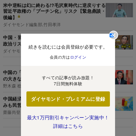
米中逆転は幻に終わる!?毛沢東時代に逆戻りする
習近平政権の「プーチン化」リスク【緊急鼎談・
後編】
ダイヤモンド編集部,竹田孝洋
中国・習近平政権はブレーキ役不在に、23年は
政治リスク上昇で台湾有事の可能性も
続きを読むには会員登録が必要です。
ダイヤモンド編集部,堀内 亮
会員の方は
ログイン
中国の「日本化」避けられそうにない習近平体制
すべての記事が読み放題！
の大きなジレンマ
7日間無料体験
野木森 稔
中国経済は内憂外患、「5％成長目標」達成見込
ダイヤモンド・プレミアムに登録
みも民営企業は蚊帳の外
齋藤尚登
最大1万円割引キャンペーン実施中！
詳細はこちら