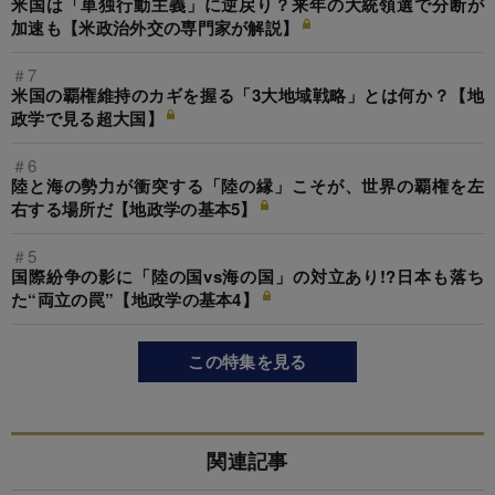
米国は「単独行動主義」に逆戻り？来年の大統領選で分断が
加速も【米政治外交の専門家が解説】
＃7
米国の覇権維持のカギを握る「3大地域戦略」とは何か？【地
政学で見る超大国】
＃6
陸と海の勢力が衝突する「陸の縁」こそが、世界の覇権を左
右する場所だ【地政学の基本5】
＃5
国際紛争の影に「陸の国vs海の国」の対立あり!?日本も落ち
た“両立の罠”【地政学の基本4】
この特集を見る
関連記事