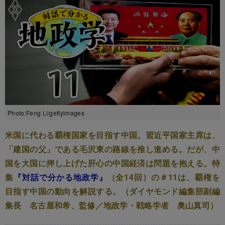
Photo:Feng Li/gettyimages
米国に代わる覇権国家を目指す中国。習近平国家主席は、
「建国の父」である毛沢東の路線を推し進める。だが、中
国を大国に押し上げた肝心の中国経済は問題を抱える。特
集
『対話で分かる地政学』
（全14回）の＃11は、覇権を
目指す中国の動向を解説する。（ダイヤモンド編集部副編
集長 名古屋和希、監修／地政学・戦略学者 奥山真司）