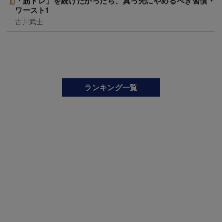
「筋トレ」を続けたかったら、真っ先にやめるべき習慣・
ワースト1
古川武士
ランキング一覧