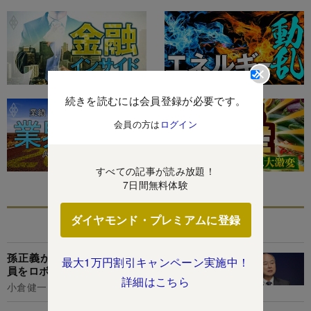
続きを読むには会員登録が必要です。
会員の方は
ログイン
すべての記事が読み放題！
7日間無料体験
ダイヤモンド・プレミアムに登録
あなたにおすすめ
孫正義が「顔も見たくない」と激怒した20代社
最大1万円割引キャンペーン実施中！
員をロボット事業責任者に抜擢したワケ
詳細はこちら
小倉健一