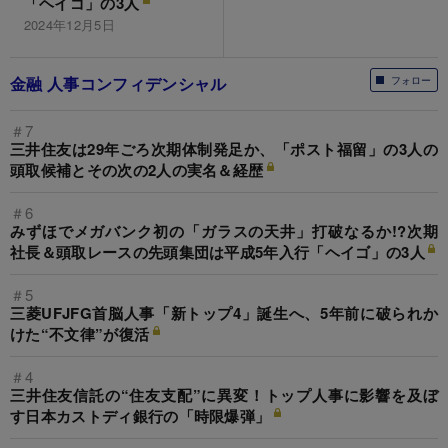
「ヘイゴ」の3人
2024年12月5日
金融 人事コンフィデンシャル
フォロー
＃7
三井住友は29年ごろ次期体制発足か、「ポスト福留」の3人の
頭取候補とその次の2人の実名＆経歴
＃6
みずほでメガバンク初の「ガラスの天井」打破なるか!?次期
社長＆頭取レースの先頭集団は平成5年入行「ヘイゴ」の3人
＃5
三菱UFJFG首脳人事「新トップ4」誕生へ、5年前に破られか
けた“不文律”が復活
＃4
三井住友信託の“住友支配”に異変！トップ人事に影響を及ぼ
す日本カストディ銀行の「時限爆弾」