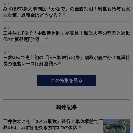
＃3
みずほFG新人事制度「かなで」の全貌判明！出世も給与も実
力次第、退職金はどうなる？
＃2
三井住友FGで「中島新体制」が発足！順当人事の背景と次世
代の“新登竜門”浮上
＃1
三菱UFJで史上初の「旧三和銀行出身」頭取が誕生か！亀澤社
長の後継レースは終盤戦へ
この特集を見る
関連記事
三井住友こそ「3メガ最強」銀行？単体収益で三
菱UFJ、みずほを突き放す3つの要因