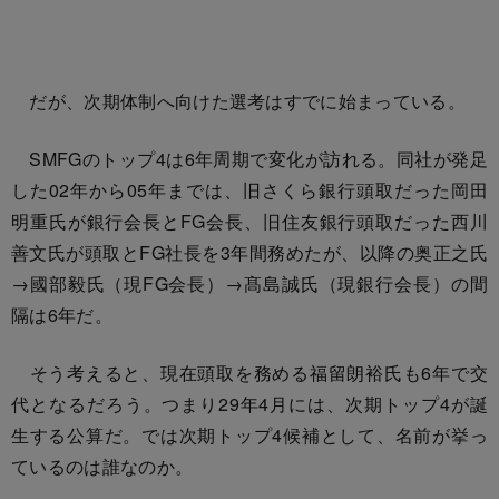
だが、次期体制へ向けた選考はすでに始まっている。
SMFGのトップ4は6年周期で変化が訪れる。同社が発足
した02年から05年までは、旧さくら銀行頭取だった岡田
明重氏が銀行会長とFG会長、旧住友銀行頭取だった西川
善文氏が頭取とFG社長を3年間務めたが、以降の奥正之氏
→國部毅氏（現FG会長）→髙島誠氏（現銀行会長）の間
隔は6年だ。
そう考えると、現在頭取を務める福留朗裕氏も6年で交
代となるだろう。つまり29年4月には、次期トップ4が誕
生する公算だ。では次期トップ4候補として、名前が挙っ
ているのは誰なのか。