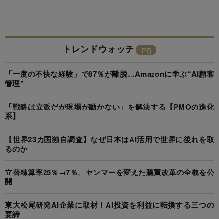
トレンドウォッチ
「一度の不快な経験」で87％が離脱…Amazonに学ぶ“AI顧客
管理”
「戦略は立派だが現場が動かない」を解決する【PMOの進化
系】
【世界23カ国独自調査】なぜ日本はAI活用で世界に後れを取
るのか
立替精算率25％→7％、ヤンマーを変えた購買改革の全貌を公
開
東大松尾研発AI企業に取材！AI投資を利益に転換する三つの
要諦