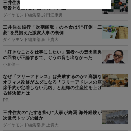
三井住友FGで「中島新体制」が発足!順当人事の
背景と次世代の“新登竜門”浮上
ダイヤモンド編集部,片田江康男
三井住友銀行「次期頭取」の本命は?“打倒・三
菱”を見据えた激変人事の裏側
ダイヤモンド編集部,田上貴大
「好きなことを仕事にしたい」若者への豊田章男
の回答が正論すぎて、ぐうの音も出なかった
小倉健一
なぜ「フリーアドレス」は失敗するのか? 高額な
オフィス改修がムダになる「フリーアドレスの座
席予約が定着しない元凶」と組織の生産性を上げ
る解決策とは
PR
三井住友の“たすき掛け”人事が終焉 海外経験が
次世代トップの鍵か
ダイヤモンド編集部,田上貴大