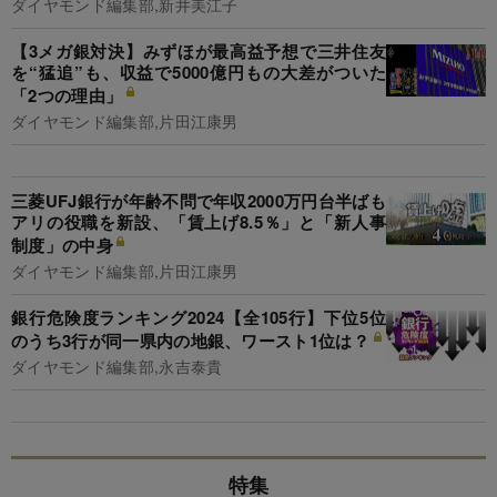
ダイヤモンド編集部,新井美江子
【3メガ銀対決】みずほが最高益予想で三井住友
を“猛追”も、収益で5000億円もの大差がついた
「2つの理由」
ダイヤモンド編集部,片田江康男
三菱UFJ銀行が年齢不問で年収2000万円台半ばも
アリの役職を新設、「賃上げ8.5％」と「新人事
制度」の中身
ダイヤモンド編集部,片田江康男
銀行危険度ランキング2024【全105行】下位5位
のうち3行が同一県内の地銀、ワースト1位は？
ダイヤモンド編集部,永吉泰貴
特集