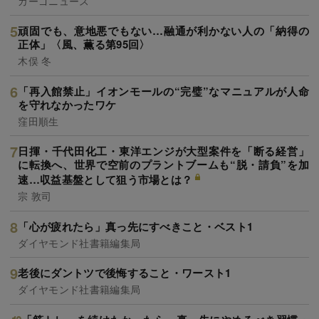
カーゴニュース
頑固でも、意地悪でもない…融通が利かない人の「納得の
正体」〈風、薫る第95回〉
木俣 冬
「再入館禁止」イオンモールの“完璧”なマニュアルが人命
を守れなかったワケ
窪田順生
日揮・千代田化工・東洋エンジが大型案件を「断る経営」
に転換へ、世界で空前のプラントブームも“脱・請負”を加
速…収益基盤として狙う市場とは？
宗 敦司
「心が疲れたら」真っ先にすべきこと・ベスト1
ダイヤモンド社書籍編集局
老後にダントツで後悔すること・ワースト1
ダイヤモンド社書籍編集局