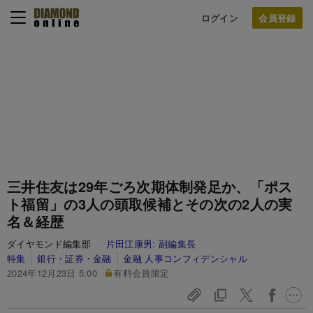
ログイン
三井住友は29年ごろ次期体制発足か、「ポス
ト福留」の3人の頭取候補とその次の2人の実
名＆経歴
ダイヤモンド編集部
片田江康男:
副編集長
特集
銀行・証券・金融
金融 人事コンフィデンシャル
2024年12月23日 5:00
有料会員限定