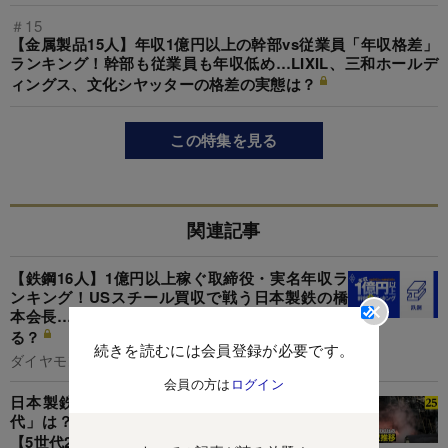
＃15
【金属製品15人】年収1億円以上の幹部vs従業員「年収格差」
ランキング！幹部も従業員も年収低め…LIXIL、三和ホールデ
ィングス、文化シヤッターの格差の実態は？
この特集を見る
関連記事
【鉄鋼16人】1億円以上稼ぐ取締役・実名年収ラ
ンキング！USスチール買収で戦う日本製鉄の橋
本会長…JFE、神戸製鋼の幹部はいくらもらって
る？
続きを読むには会員登録が必要です。
ダイヤモンド編集部,清水理裕
会員の方は
ログイン
日本製鉄、JFE、神戸製鋼の年収「得をした世
代」は？日本製鉄と神戸製鋼は若手社員が優位
【5世代20年間の推移を独自試算】