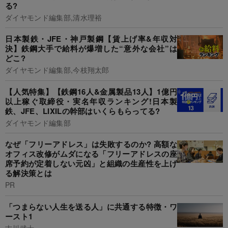
る?
ダイヤモンド編集部,清水理裕
日本製鉄・JFE・神戸製鋼【賃上げ率&年収対
決】鉄鋼大手で給料が爆増した“意外な会社”は
どこ?
ダイヤモンド編集部,今枝翔太郎
【人気特集】【鉄鋼16人&金属製品13人】1億円
以上稼ぐ取締役・実名年収ランキング!日本製
鉄、JFE、LIXILの幹部はいくらもらってる?
ダイヤモンド編集部
なぜ「フリーアドレス」は失敗するのか? 高額な
オフィス改修がムダになる「フリーアドレスの座
席予約が定着しない元凶」と組織の生産性を上げ
る解決策とは
PR
「つまらない人生を送る人」に共通する特徴・ワ
ースト1
古川武士