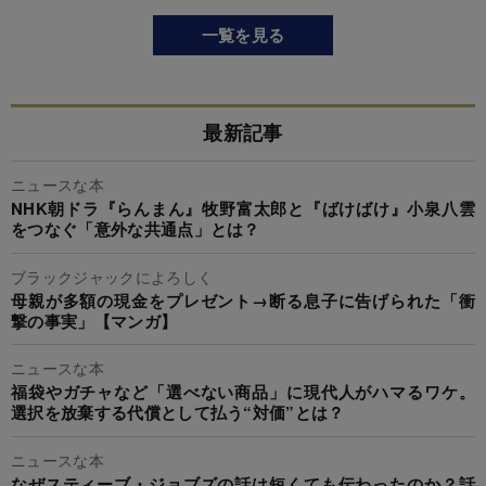
一覧を見る
最新記事
ニュースな本
NHK朝ドラ『らんまん』牧野富太郎と『ばけばけ』小泉八雲
をつなぐ「意外な共通点」とは？
ブラックジャックによろしく
母親が多額の現金をプレゼント→断る息子に告げられた「衝
撃の事実」【マンガ】
ニュースな本
福袋やガチャなど「選べない商品」に現代人がハマるワケ。
選択を放棄する代償として払う“対価”とは？
ニュースな本
なぜスティーブ・ジョブズの話は短くても伝わったのか？話