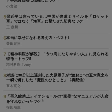
小倉健一
習近平は焦っている…中国が弾道ミサイルを「ロケット
軍」ではなく「海軍」に撃たせた切実なワケ
王 彦麟
本当に幸せになれる考え方・ベスト1
柴田賢三
【精神科医が解説】「うつ病になりやすい人」に見られる
特徴・トップ5
精神科医 Tomy
対談に30分以上遅刻した大原麗子が“激おこ”の五木寛之を
一瞬で虜にした「魔性のひとこと」〈再配信〉
五木寛之
「再入館禁止」イオンモールの“完璧”なマニュアルが人命
を守れなかったワケ
窪田順生