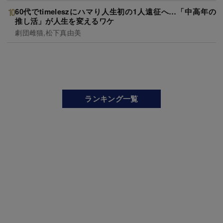
60代でtimeleszにハマり人生初の1人遠征へ…「中高年の
推し活」が人生を変えるワケ
劇団雌猫,松下真由美
ランキング一覧