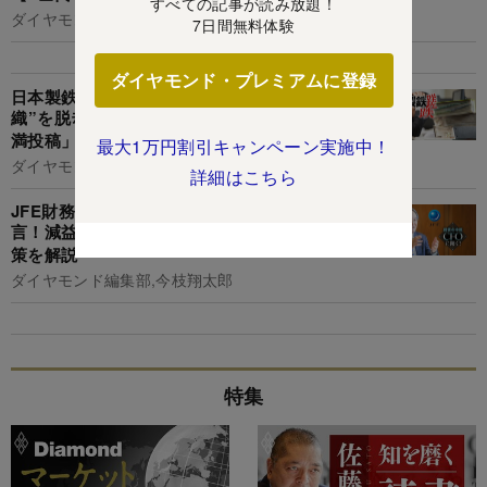
すべての記事が読み放題！
ダイヤモンド編集部,清水理裕
7日間無料体験
ダイヤモンド・プレミアムに登録
日本製鉄、JFE、神戸製鋼…鉄鋼3社は“昭和な組
織”を脱却したのか？社員によるSNS等への「不
満投稿」の数と内容を徹底比較！
最大1万円割引キャンペーン実施中！
ダイヤモンド編集部,今枝翔太郎
詳細はこちら
JFE財務トップが「特に重要な指標は株価」と断
言！減益見通しでの配当維持の理由や財務健全化
策を解説
ダイヤモンド編集部,今枝翔太郎
特集