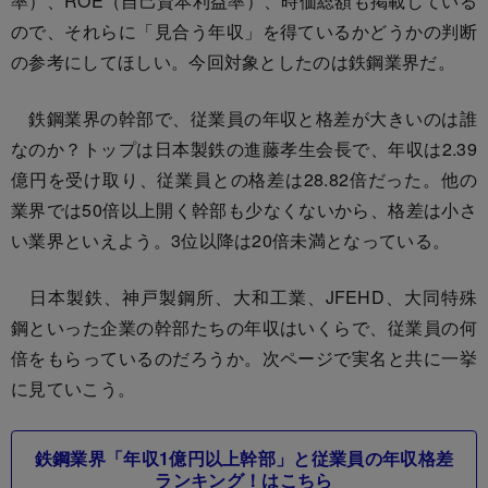
率）、ROE（自己資本利益率）、時価総額も掲載している
ので、それらに「見合う年収」を得ているかどうかの判断
の参考にしてほしい。今回対象としたのは鉄鋼業界だ。
鉄鋼業界の幹部で、従業員の年収と格差が大きいのは誰
なのか？トップは日本製鉄の進藤孝生会長で、年収は2.39
億円を受け取り、従業員との格差は28.82倍だった。他の
業界では50倍以上開く幹部も少なくないから、格差は小さ
い業界といえよう。3位以降は20倍未満となっている。
日本製鉄、神戸製鋼所、大和工業、JFEHD、大同特殊
鋼といった企業の幹部たちの年収はいくらで、従業員の何
倍をもらっているのだろうか。次ページで実名と共に一挙
に見ていこう。
鉄鋼業界「年収1億円以上幹部」と従業員の年収格差
ランキング！はこちら