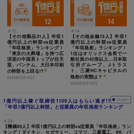
＃12
＃14
【その他製品31人】年収1
【その他金融13人】年収1
億円以上の幹部vs従業員
億円以上の幹部vs従業員
「年収格差」ランキング！
「年収格差」ランキング！
「東京の火葬場」を持つ広
1位はオリックス会長で一
済堂の中国系トップが任天
般社員の42倍以上…日本取
堂、バンナム、大日本印刷
引所グループ、Jトラス
ト、三菱HCキャピタルの
の幹部を上回る!?
格差の実態は？
2025年5月15日
2025年5月16日
1億円以上稼ぐ取締役1109人はもらい過ぎ!?
フォロー
「年収1億円以上幹部」と従業員の年収格差ランキング
＃24
【機械80人】年収1億円以上の幹部vs従業員「年収格差」ラン
キング！ダイキン、セガサミー、コマツ、三菱重工、IHI、パ