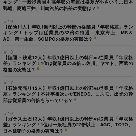
キング！一般従業員も高年収の海運は格差が小さい？…日本
郵船、商船三井、川崎汽船の格差の実態は？
＃19
【保険11人】年収1億円以上の幹部vs従業員「年収格差」ラン
キング！トップは従業員の32倍の待遇…東京海上、MS＆
AD、第一生命、SOMPOの格差の実態は？
＃18
【陸運・鉄道12人】年収1億円以上の幹部vs従業員「年収格
差」ランキング！1位は従業員の69倍…佐川、ヤマト、西武の
格差の実態は？
＃17
【石油元売り12人】年収1億円以上の幹部vs従業員「年収格
差」ランキング！不祥事相次いだENEOS、コスモ、出光の幹
部は従業員の何倍もらっている？
＃16
【ガラス土石13人】年収1億円以上の幹部vs従業員「年収格
差」ランキング！1位は一般社員の27倍以上…AGC、TOTO、
日本板硝子の格差の実態は？