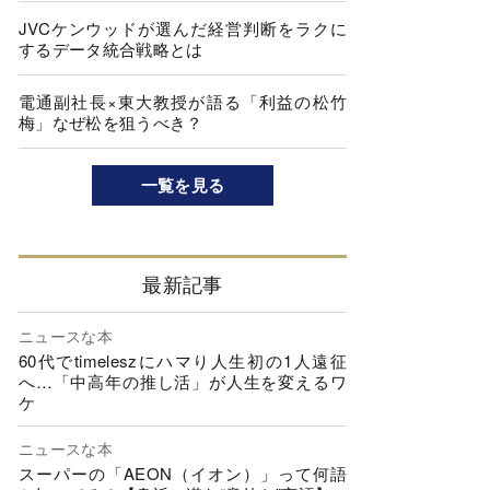
JVCケンウッドが選んだ経営判断をラクに
するデータ統合戦略とは
電通副社長×東大教授が語る「利益の松竹
梅」なぜ松を狙うべき？
一覧を見る
最新記事
ニュースな本
60代でtimeleszにハマり人生初の1人遠征
へ…「中高年の推し活」が人生を変えるワ
ケ
ニュースな本
スーパーの「AEON（イオン）」って何語