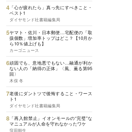
「心が疲れたら」真っ先にすべきこと・
ベスト1
ダイヤモンド社書籍編集局
ヤマト・佐川・日本郵便…宅配便の「取
扱個数」増加率トップはどこ？【10月か
ら10％値上げも】
カーゴニュース
頑固でも、意地悪でもない…融通が利か
ない人の「納得の正体」〈風、薫る第95
回〉
木俣 冬
老後にダントツで後悔すること・ワース
ト1
ダイヤモンド社書籍編集局
「再入館禁止」イオンモールの“完璧”な
マニュアルが人命を守れなかったワケ
窪田順生