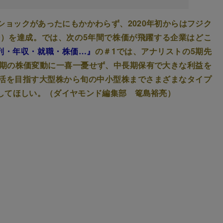
ョックがあったにもかかわらず、2020年初からはフジク
倍）を達成。では、次の5年間で株価が飛躍する企業はどこ
 序列・年収・就職・株価…』
の＃1では、アナリストの5期先
短期の株価変動に一喜一憂せず、中長期保有で大きな利益を
活を目指す大型株から旬の中小型株までさまざまなタイプ
してほしい。（ダイヤモンド編集部 篭島裕亮）