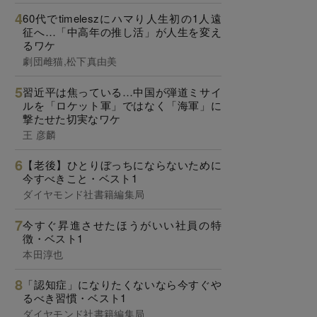
60代でtimeleszにハマり人生初の1人遠
征へ…「中高年の推し活」が人生を変え
るワケ
劇団雌猫,松下真由美
習近平は焦っている…中国が弾道ミサイ
ルを「ロケット軍」ではなく「海軍」に
撃たせた切実なワケ
王 彦麟
【老後】ひとりぼっちにならないために
今すべきこと・ベスト1
ダイヤモンド社書籍編集局
今すぐ昇進させたほうがいい社員の特
徴・ベスト1
本田淳也
「認知症」になりたくないなら今すぐや
るべき習慣・ベスト1
ダイヤモンド社書籍編集局