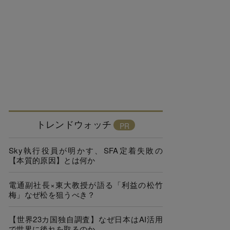
トレンドウォッチ
Sky執行役員が明かす、SFA定着失敗の
【本質的原因】とは何か
電通副社長×東大教授が語る「利益の松竹
梅」なぜ松を狙うべき？
【世界23カ国独自調査】なぜ日本はAI活用
で世界に後れを取るのか