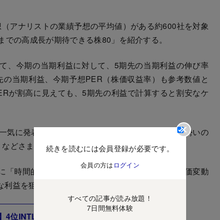
（アナリストの業績予想の平均値）がある約600社を対象
までの高成長が期待できる株80」を紹介する。
て、今期の当期利益に対して、5期先の当期利益の伸び率
先の当期利益、今期予想PER（株価収益率）も参考数値と
ERが割高に見えても、5期先の利益で計算すると割安なケ
一気に発表。ランキングには「最高益更新を続ける勢いの
」などさまざまな銘柄が登場する。
続きを読むには会員登録が必要です。
会員の方は
ログイン
に「時間的な制約がない」ことがある。短期的な株価変動
な利益を狙ってみてはどうだろうか。
すべての記事が読み放題！
7日間無料体験
4位INTLOOP、5位Sansan、1位は？