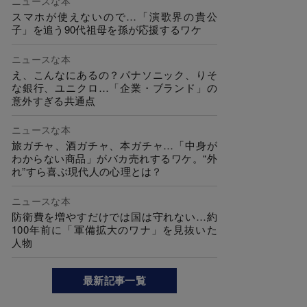
ニュースな本
スマホが使えないので…「演歌界の貴公
子」を追う90代祖母を孫が応援するワケ
ニュースな本
え、こんなにあるの？パナソニック、りそ
な銀行、ユニクロ…「企業・ブランド」の
意外すぎる共通点
ニュースな本
旅ガチャ、酒ガチャ、本ガチャ…「中身が
わからない商品」がバカ売れするワケ。“外
れ”すら喜ぶ現代人の心理とは？
ニュースな本
防衛費を増やすだけでは国は守れない…約
100年前に「軍備拡大のワナ」を見抜いた
人物
最新記事一覧