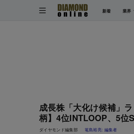
新着
業界
成長株「大化け候補」ラ
柄】4位INTLOOP、5位
ダイヤモンド編集部
篭島裕亮:
編集者