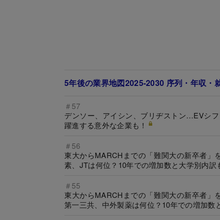
5年後の業界地図2025-2030 序列・年収
＃57
デンソー、アイシン、ブリヂストン…EVシ
躍進する意外な企業も！
＃56
東大からMARCHまでの「難関大の新卒者」
素、JTは何位？10年での増加数と大学別内訳
＃55
東大からMARCHまでの「難関大の新卒者」
第一三共、中外製薬は何位？10年での増加数