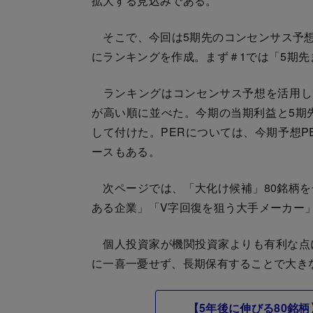
拡大する見込みである。
そこで、今回は5期先のコンセンサス予想
にランキングを作成。まず＃1では「5期先
ランキングはコンセンサス予想を活用し
が高い順に並べた。今期の当期利益と5期
して付けた。PERについては、今期予想P
ースもある。
次ページでは、「大化け候補」80銘柄を
ある企業」「V字回復を狙う大手メーカー
個人投資家が機関投資家よりも有利な点
に一喜一憂せず、長期保有することで大き
【5年後に伸びる80銘柄】