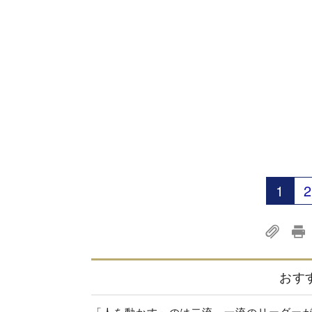
1
2
おす
「人を動かす」のは二流、一流のリーダー