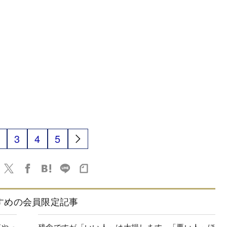
3
4
5
すめの会員限定記事
がやっ
残念ですが「いい人」は大損します...「悪い人」ほ