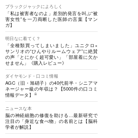
ブラックジャックによろしく
「私は被害者なのよ」差別的発言を叫ぶ“被
害女性”を一刀両断した医師の言葉【マン
ガ】
明日なに着てく？
「全種類買ってしまいました」ユニクロ×
サンリオの“ひんやりルームウェア”に絶賛
の声「とにかく超可愛い」「部屋着に欠か
せません」《購入レビュー》
ダイヤモンド・口コミ情報
AGC（旧・旭硝子）の40代前半・シニアマ
ネージャー級の年収は？【5000件の口コミ
情報データ】
ニュースな本
脳の神経細胞の修復を助ける…最新研究で
注目の「身近な食べ物」の名前とは【脳科
学者が解説】