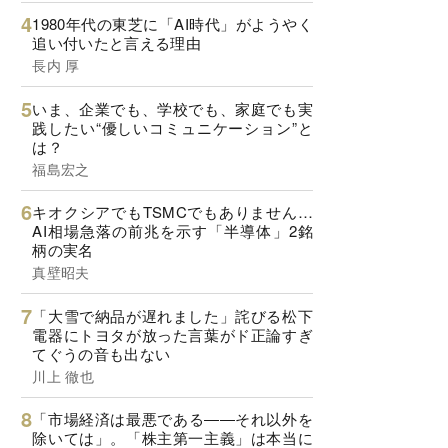
1980年代の東芝に「AI時代」がようやく
追い付いたと言える理由
長内 厚
いま、企業でも、学校でも、家庭でも実
践したい“優しいコミュニケーション”と
は？
福島宏之
キオクシアでもTSMCでもありません…
AI相場急落の前兆を示す「半導体」2銘
柄の実名
真壁昭夫
「大雪で納品が遅れました」詫びる松下
電器にトヨタが放った言葉がド正論すぎ
てぐうの音も出ない
川上 徹也
「市場経済は最悪である――それ以外を
除いては」。「株主第一主義」は本当に