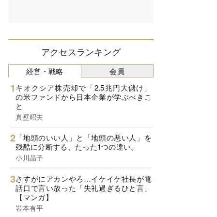
アクセスランキング
経営・戦略
会員
キオクシア株売却で「2.5兆円大儲け」
の米ファンドから日本企業が学ぶべきこ
と
真壁昭夫
「地頭のいい人」と「地頭の悪い人」を
残酷に分断する、たった1つの違い。
小川晶子
さすがにアカンやろ…イケイケ社長が電
話口で言い放った「失礼過ぎるひと言」
【マンガ】
岩本有平