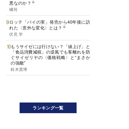
悪なのか？
橘玲
ロッテ「パイの実」発売から40年後に訪
れた〈意外な変化〉とは？
伏見 学
もうサイゼには行けない？「値上げ」と
「食品消費減税」の逆風でも客離れを防
ぐサイゼリヤの〈価格戦略〉と“まさか
の強敵”
鈴木貴博
ランキング一覧