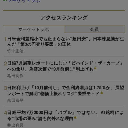
アクセスランキング
マーケットラボ
会員
日米金利差縮小でも止まらない“超円安”、日本株急騰が生
んだ「第3の円売り要因」の正体
竹中正治
日銀7月展望レポートににじむ「ビハインド・ザ・カーブ」
への焦り、為替次第で“9月前倒し”利上げも
亀田制作
日銀利上げ「10月前倒し」で金利終着点は1.75％か、展望
レポートで鮮明“物価上振れリスク”警戒モ－ド
森田京平
日経平均7万2000円は「バブル」ではない、AI銘柄によ
る“市場の歪み”論も的外れな理由
井出真吾