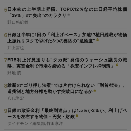
日本株の上半期上昇幅、TOPIX12％なのに日経平均株価
「39％」の“突出”のカラクリ
野口悠紀雄
日銀は半年に1回の「利上げペース」加速!?植田総裁が物価
上振れリスクで挙げた3つの要因の“危険度”
井上哲也
FRB利上げ見送りも“タカ派”発信のウォーシュ議長の戦
略、実質金利で市場を締める「株安インフレ抑制策」
野地 慎
維新の“ゴリ押し法案”では片付けられない「副首都法」、
道州制と地方分権を動かす突破口になるか
八代尚宏
日銀の政策金利「最終到達点」は1.5％か2％か、利上げペ
ースを左右する物価・円安・財政
ダイヤモンド編集部,竹田孝洋