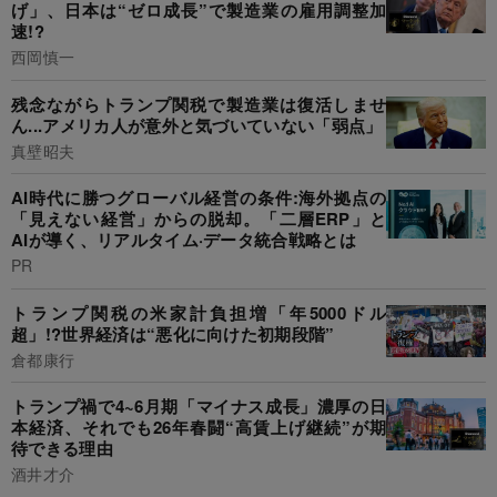
げ」、日本は“ゼロ成長”で製造業の雇用調整加
速!?
西岡慎一
残念ながらトランプ関税で製造業は復活しませ
ん...アメリカ人が意外と気づいていない「弱点」
真壁昭夫
AI時代に勝つグローバル経営の条件:海外拠点の
「見えない経営」からの脱却。「二層ERP」と
AIが導く、リアルタイム·データ統合戦略とは
PR
トランプ関税の米家計負担増「年5000ドル
超」!?世界経済は“悪化に向けた初期段階”
倉都康行
トランプ禍で4~6月期「マイナス成長」濃厚の日
本経済、それでも26年春闘“高賃上げ継続”が期
待できる理由
酒井才介