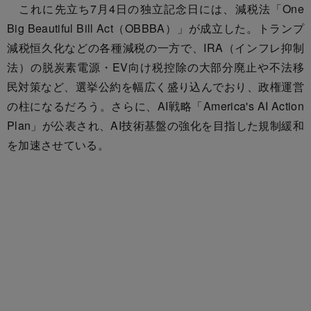
これに先立ち7月4日の独立記念日には、減税法「One
Big Beautiful Bill Act（OBBBA）」が成立した。トランプ
減税恒久化などの各種減税の一方で、IRA（インフレ抑制
法）の脱炭素電源・EV向け税控除の大部分廃止や不法移
民対策など、選挙公約を幅広く盛り込んでおり、政権運営
の柱になるだろう。さらに、AI戦略「America's AI Action
Plan」が公表され、AI技術基盤の強化を目指した規制緩和
を加速させている。