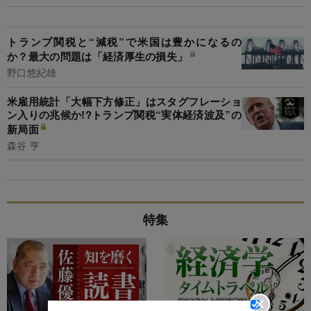
トランプ関税と“減税”で米国は豊かになるの
か？最大の問題は「経済厚生の損失」
野口悠紀雄
米雇用統計「大幅下方修正」はスタグフレーショ
ン入りの兆候か!?トランプ関税“実体経済波及”の
新局面
森谷 亨
特集