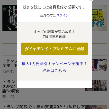
続きを読むには会員登録が必要です。
会員の方は
ログイン
すべての記事が読み放題！
7日間無料体験
ダイヤモンド・プレミアムに登録
あなたにおすすめ
トランプ25%関税は日本の実質GDP「0.4%」程
最大1万円割引キャンペーン実施中！
度押し下げ、景気後退入りリスク高まる!?
詳細はこちら
酒井才介
トランプ関税は「9000億ドル増税」で米
GDP2.1%押し下げ!?関税交渉の鍵握る“米国内世
論”の変化
菅井 郁
トランプ関税で世界の実質GDP「1%押し下