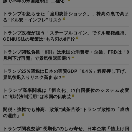
嫁で26年の米国経済は“二極化”
トランプを怒らせた「雇用統計ショック」、株高の裏で高ま
る“ドル安・インフレ”リスク
トランプ政権が狙う「ステーブルコイン」でドル覇権維持、
GENIUS法の秘策は“もろ刃の剣”!?
トランプ関税負担「8割」は米国の消費者・企業、FRBは「9
月利下げ再開」で景気後退回避!?
トランプ25％関税は日本の実質GDP「0.4％」程度押し下げ、
景気後退入りリスク高まる!?
トランプ高率関税は「恒久化」!?自国優位のシステム改変
に“戦時法制活用”は米国の伝統芸
関税・強権でも株高、政策“滅茶苦茶”トランプ政権の「成功
の理由」
トランプ関税交渉“長期化”のしわ寄せ、日本企業「値上げ回