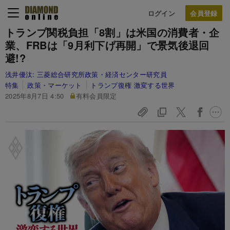
ログイン
トランプ関税負担「8割」は米国の消費者・企
業、FRBは「9月利下げ再開」で景気後退回
避!?
浅井優汰:
三菱総合研究所政策・経済センター研究員
特集
政策・マーケット
トランプ復権 激変する世界
2025年8月7日 4:50
有料会員限定