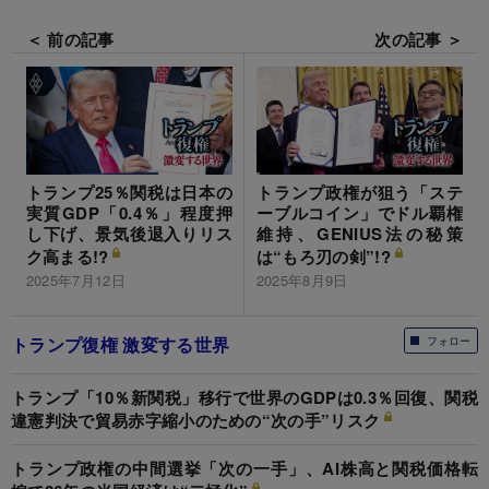
＜ 前の記事
次の記事 ＞
トランプ25％関税は日本の
トランプ政権が狙う「ステ
実質GDP「0.4％」程度押
ーブルコイン」でドル覇権
し下げ、景気後退入りリス
維持、GENIUS法の秘策
ク高まる!?
は“もろ刃の剣”!?
2025年7月12日
2025年8月9日
トランプ復権 激変する世界
フォロー
トランプ「10％新関税」移行で世界のGDPは0.3％回復、関税
違憲判決で貿易赤字縮小のための“次の手”リスク
トランプ政権の中間選挙「次の一手」、AI株高と関税価格転