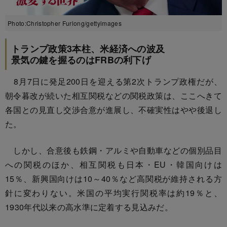
Photo:Christopher Furlong/gettyimages
トランプ政策3本柱、米経済への波及
景気の鍵を握るのはFRBの利下げ
8月7日に発足200日を迎える第2次トランプ政権だが、
朝令暮改が続いた相互関税などの関税政策は、ここへきて
各国との見直し交渉合意が進展し、不確実性はやや後退し
た。
しかし、合意後も鉄鋼・アルミや自動車などの個別品目
への関税のほか、相互関税も日本・EU・韓国向けは
15％、新興国向けは10～40％など高関税が維持される方
針に変わりない。米国の平均実行関税率は約19％と、
1930年代以来の高水準に定着する見込みだ。