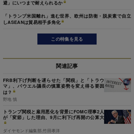
避」にいつまで耐えられるか
「トランプ米国離れ」進む世界、欧州は防衛・脱炭素で自立
しASEANは貿易相手多角化
この特集を見る
関連記事
FRB利下げ判断を遅らせた「関税」と「トラウ
マ」、パウエル議長の慎重姿勢を変え得る要因
は？
野地 慎
トランプ関税と雇用悪化を背景にFOMC理事2人
が「変節」した理由、9月に利下げ再開の公算大
ダイヤモンド編集部,竹田孝洋