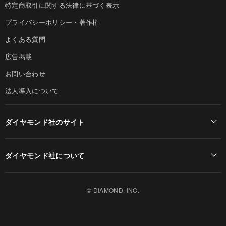
特定商取引に関する法律に基づく表示
プライバシーポリシー・著作権
よくある質問
広告掲載
お問い合わせ
法人導入について
ダイヤモンド社のサイト
Diamond Online(English)
ダイヤモンド社について
週刊ダイヤモンド
ダイヤモンド社TOP
DIAMONDハーバード・ビジネス・レビュー
© DIAMOND, INC.
会社概要
ダイヤモンドZAi（デジタル版）
採用情報
書籍オンライン