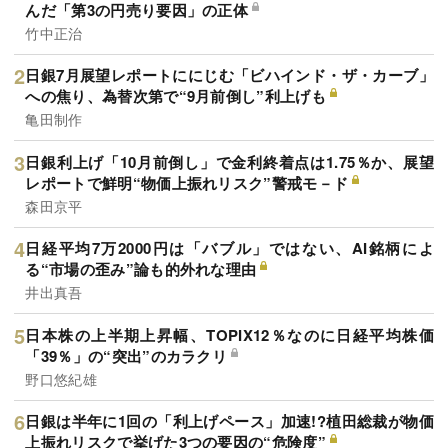
んだ「第3の円売り要因」の正体
竹中正治
日銀7月展望レポートににじむ「ビハインド・ザ・カーブ」
への焦り、為替次第で“9月前倒し”利上げも
亀田制作
日銀利上げ「10月前倒し」で金利終着点は1.75％か、展望
レポートで鮮明“物価上振れリスク”警戒モ－ド
森田京平
日経平均7万2000円は「バブル」ではない、AI銘柄によ
る“市場の歪み”論も的外れな理由
井出真吾
日本株の上半期上昇幅、TOPIX12％なのに日経平均株価
「39％」の“突出”のカラクリ
野口悠紀雄
日銀は半年に1回の「利上げペース」加速!?植田総裁が物価
上振れリスクで挙げた3つの要因の“危険度”