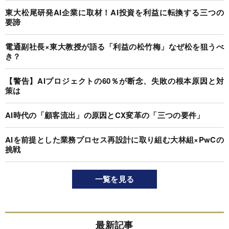
東大松尾研発AI企業に取材！AI投資を利益に転換する三つの
要諦
電通副社長×東大教授が語る「利益の松竹梅」なぜ松を狙うべ
き？
【警告】AIプロジェクトの60％が断念、失敗の根本原因と対
策は
AI時代の「顧客流出」の原因とCX変革の「三つの要件」
AIを前提とした業務プロセス再設計に取り組む大林組×PwCの
挑戦
一覧を見る
最新記事