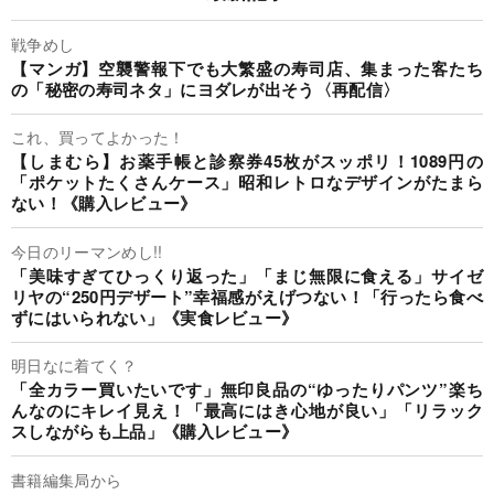
戦争めし
【マンガ】空襲警報下でも大繁盛の寿司店、集まった客たち
の「秘密の寿司ネタ」にヨダレが出そう〈再配信〉
これ、買ってよかった！
【しまむら】お薬手帳と診察券45枚がスッポリ！1089円の
「ポケットたくさんケース」昭和レトロなデザインがたまら
ない！《購入レビュー》
今日のリーマンめし!!
「美味すぎてひっくり返った」「まじ無限に食える」サイゼ
リヤの“250円デザート”幸福感がえげつない！「行ったら食べ
ずにはいられない」《実食レビュー》
明日なに着てく？
「全カラー買いたいです」無印良品の“ゆったりパンツ”楽ち
んなのにキレイ見え！「最高にはき心地が良い」「リラック
スしながらも上品」《購入レビュー》
書籍編集局から