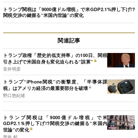
トランプ関税は「9000億ドル増税」で米GDP2.1%押し下げ!?
関税交渉の鍵握る“米国内世論”の変化
関連記事
トランプ政権「歴史的低支持率」の100日、関税
引き上げで米国自身も変化迫られる“誤算”
安井明彦
トランプ“iPhone関税”の衝撃度、「半導体課
税」はアメリカ経済の最重要部分を破壊
野口悠紀雄
トランプ関税は「9000億ドル増税」で米
GDP2.1％押し下げ!?関税交渉の鍵握る“米国内
世論”の変化
菅井 郁