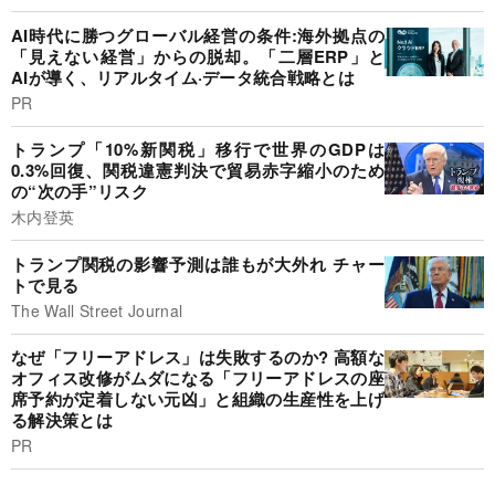
AI時代に勝つグローバル経営の条件:海外拠点の
「見えない経営」からの脱却。「二層ERP」と
AIが導く、リアルタイム·データ統合戦略とは
PR
トランプ「10%新関税」移行で世界のGDPは
0.3%回復、関税違憲判決で貿易赤字縮小のため
の“次の手”リスク
木内登英
トランプ関税の影響予測は誰もが大外れ チャー
トで見る
The Wall Street Journal
なぜ「フリーアドレス」は失敗するのか? 高額な
オフィス改修がムダになる「フリーアドレスの座
席予約が定着しない元凶」と組織の生産性を上げ
る解決策とは
PR