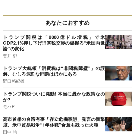
あなたにおすすめ
トランプ関税は「9000億ドル増税」で米
GDP2.1%押し下げ!?関税交渉の鍵握る“米国内世
論”の変化
菅井 郁
トランプ大統領「消費税は“非関税障壁”」の誤
解、むしろ深刻な問題はほかにある
野口悠紀雄
トランプ関税ついに発動! 本当に愚かな政策なの
か?
モハP
高市首相の台湾有事「存立危機事態」発言の衝撃
度、米中貿易戦争“1年休戦”合意も残った火種
田中 均