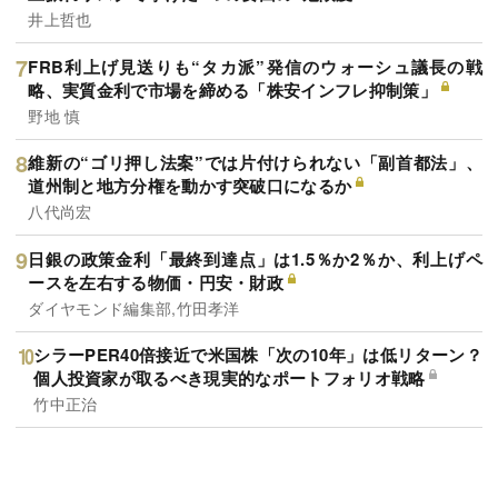
井上哲也
FRB利上げ見送りも“タカ派”発信のウォーシュ議長の戦
略、実質金利で市場を締める「株安インフレ抑制策」
野地 慎
維新の“ゴリ押し法案”では片付けられない「副首都法」、
道州制と地方分権を動かす突破口になるか
八代尚宏
日銀の政策金利「最終到達点」は1.5％か2％か、利上げペ
ースを左右する物価・円安・財政
ダイヤモンド編集部,竹田孝洋
シラーPER40倍接近で米国株「次の10年」は低リターン？
個人投資家が取るべき現実的なポートフォリオ戦略
竹中正治