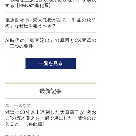
する【PMOの進化系】
電通副社長×東大教授が語る「利益の松竹
梅」なぜ松を狙うべき？
AI時代の「顧客流出」の原因とCX変革の
「三つの要件」
一覧を見る
最新記事
ニュースな本
対談に30分以上遅刻した大原麗子が“激お
こ”の五木寛之を一瞬で虜にした「魔性のひ
とこと」〈再配信〉