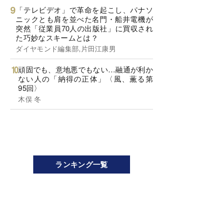
「テレビデオ」で革命を起こし、パナソ
ニックとも肩を並べた名門・船井電機が
突然「従業員70人の出版社」に買収され
た巧妙なスキームとは？
ダイヤモンド編集部,片田江康男
頑固でも、意地悪でもない…融通が利か
ない人の「納得の正体」〈風、薫る第
95回〉
木俣 冬
ランキング一覧