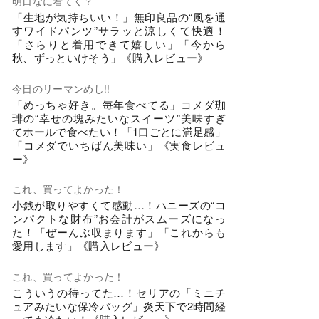
明日なに着てく？
「生地が気持ちいい！」無印良品の“風を通
すワイドパンツ”サラッと涼しくて快適！
「さらりと着用できて嬉しい」「今から
秋、ずっといけそう」《購入レビュー》
今日のリーマンめし!!
「めっちゃ好き。毎年食べてる」コメダ珈
琲の“幸せの塊みたいなスイーツ”美味すぎ
てホールで食べたい！「1口ごとに満足感」
「コメダでいちばん美味い」《実食レビュ
ー》
これ、買ってよかった！
小銭が取りやすくて感動…！ハニーズの“コ
ンパクトな財布”お会計がスムーズになっ
た！「ぜーんぶ収まります」「これからも
愛用します」《購入レビュー》
これ、買ってよかった！
こういうの待ってた…！セリアの「ミニチ
ュアみたいな保冷バッグ」炎天下で2時間経