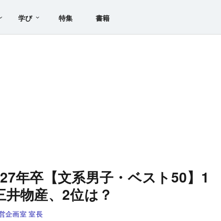
学び
特集
書籍
27年卒【文系男子・ベスト50】1
三井物産、2位は？
営企画室 室長