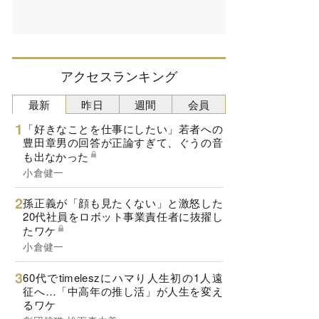
アクセスランキング
最新
昨日
週間
会員
「好きなことを仕事にしたい」若者への
豊田章男の回答が正論すぎて、ぐうの音
も出なかった
小倉健一
孫正義が「顔も見たくない」と激怒した
20代社員をロボット事業責任者に抜擢し
たワケ
小倉健一
60代でtimeleszにハマり人生初の1人遠
征へ…「中高年の推し活」が人生を変え
るワケ