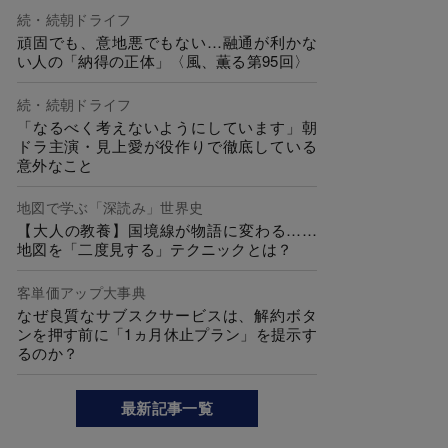
続・続朝ドライフ
頑固でも、意地悪でもない…融通が利かな
い人の「納得の正体」〈風、薫る第95回〉
続・続朝ドライフ
「なるべく考えないようにしています」朝
ドラ主演・見上愛が役作りで徹底している
意外なこと
地図で学ぶ「深読み」世界史
【大人の教養】国境線が物語に変わる……
地図を「二度見する」テクニックとは？
客単価アップ大事典
なぜ良質なサブスクサービスは、解約ボタ
ンを押す前に「1ヵ月休止プラン」を提示す
るのか？
最新記事一覧