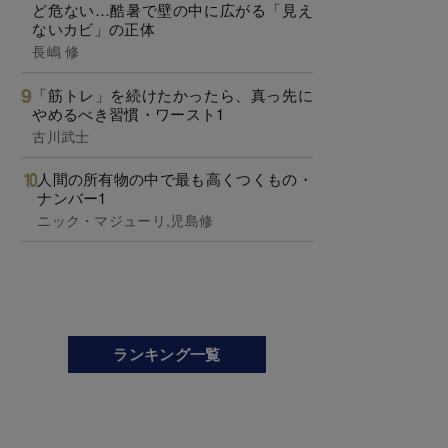
ど危ない…酷暑で壁の中に広がる「見え
ないカビ」の正体
長嶋 修
「筋トレ」を続けたかったら、真っ先に
やめるべき習慣・ワースト1
古川武士
人間の所有物の中で最も高くつくもの・
ナンバー1
ニック・マジューリ,児島修
ランキング一覧