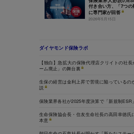
保険業界人必読のES
付き合い方、「7つの
に専門家が回答
2026年5月15日
ダイヤモンド保険ラボ
【独白】急拡大の保険代理店クリイトの社長
ーム廃止」の舞台裏
生保の経営は金利上昇で苦境に陥っているの
説
保険業界各社が2025年度決算で「新規制E
生命保険協会長・住友生命社長の高田幸徳氏
本意
朝日生命の石島社長が明かす「新たなステー