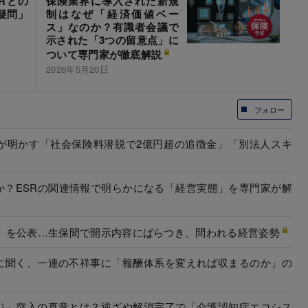
Rとの
保険業界に導入された新規
疑問」
制はなぜ「経済価値ベー
ス」なのか？有識者会議で
示された「3つの留意点」に
ついて専門家が徹底解説
2026年5月20日
フォロー
が明かす「社会保険料潜脱で2億円超の追徴金」「別法人スキ
か？ESRの関連情報で明らかになる「経営実態」を専門家が解
SR」を公表…生保間で開示内容にばらつき、問われる経営姿勢
に聞く、一連の不祥事に「報酬体系を変えれば収まるのか」の
ジ」突入の真意とは？逆ざや解消完了で「介護認知症エコシス