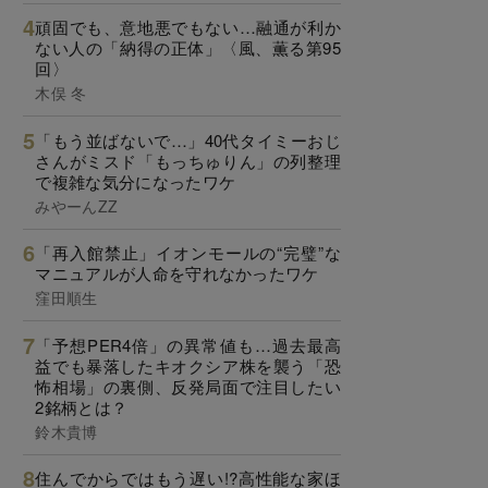
頑固でも、意地悪でもない…融通が利か
ない人の「納得の正体」〈風、薫る第95
回〉
木俣 冬
「もう並ばないで…」40代タイミーおじ
さんがミスド「もっちゅりん」の列整理
で複雑な気分になったワケ
みやーんZZ
「再入館禁止」イオンモールの“完璧”な
マニュアルが人命を守れなかったワケ
窪田順生
「予想PER4倍」の異常値も…過去最高
益でも暴落したキオクシア株を襲う「恐
怖相場」の裏側、反発局面で注目したい
2銘柄とは？
鈴木貴博
住んでからではもう遅い!?高性能な家ほ