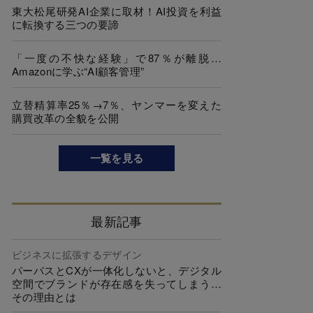
東大松尾研発AI企業に取材！AI投資を利益
に転換する三つの要諦
「一度の不快な経験」で87％が離脱…
Amazonに学ぶ“AI顧客管理”
立替精算率25％→7％、ヤンマーを変えた
購買改革の全貌を公開
一覧を見る
最新記事
ビジネスに拡張するデザイン
パーパスとCXが一体化しないと、デジタル
空間でブランドが存在感を失ってしまう…
その理由とは