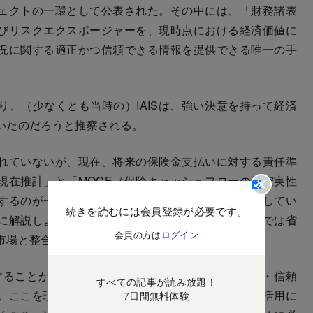
ェクトの一環として公表された。その中には、「財務諸表
びリスクエクスポージャーを、現時点における経済価値に
況に関する適正かつ信頼できる情報を提供できる唯一の手
、（少なくとも当時の）IAISは、強い決意を持って経済
いたのだろうと推察される。
れていないが、現在、将来の保険金支払いに対する責任準
現在推計」と「MOCE（保険キャッシュフローの不確実性
するのが一般的であり、新規制でもその方法を採用してい
続きを読むには会員登録が必要です。
に解説しようとすると専門書レベルとなるためここでは省
会員の方は
ログイン
市場と整合的な価値、すなわち「経済価値」となる。
ことが重要あり、それがIAISの考える「整合性・信頼
すべての記事が読み放題！
。ここを理解していなければ、形式的な計算結果の活用に
7日間無料体験