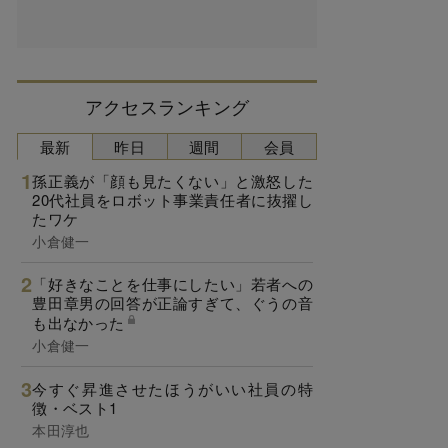
アクセスランキング
最新
昨日
週間
会員
孫正義が「顔も見たくない」と激怒した
20代社員をロボット事業責任者に抜擢し
たワケ
小倉健一
「好きなことを仕事にしたい」若者への
豊田章男の回答が正論すぎて、ぐうの音
も出なかった
小倉健一
今すぐ昇進させたほうがいい社員の特
徴・ベスト1
本田淳也