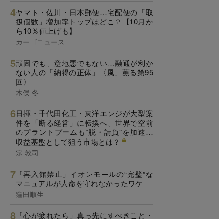
ヤマト・佐川・日本郵便…宅配便の「取
扱個数」増加率トップはどこ？【10月か
ら10％値上げも】
カーゴニュース
頑固でも、意地悪でもない…融通が利か
ない人の「納得の正体」〈風、薫る第95
回〉
木俣 冬
日揮・千代田化工・東洋エンジが大型案
件を「断る経営」に転換へ、世界で空前
のプラントブームも“脱・請負”を加速…
収益基盤として狙う市場とは？
宗 敦司
「再入館禁止」イオンモールの“完璧”な
マニュアルが人命を守れなかったワケ
窪田順生
「心が疲れたら」真っ先にすべきこと・