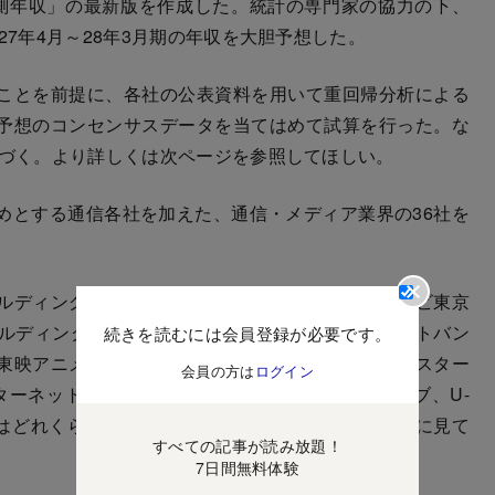
測年収」の最新版を作成した。統計の専門家の協力の下、
27年4月～28年3月期の年収を大胆予想した。
ことを前提に、各社の公表資料を用いて重回帰分析による
予想のコンセンサスデータを当てはめて試算を行った。な
基づく。より詳しくは次ページを参照してほしい。
めとする通信各社を加えた、通信・メディア業界の36社を
ルディングス、テレビ朝日ホールディングス、テレビ東京
ディングス、スカパーJSAT、NTT、KDDI、ソフトバン
続きを読むには会員登録が必要です。
東映アニメーション、IGポート、アルファポリス、スター
会員の方は
ログイン
ターネットグループ、インターネットイニシアティブ、U-
の年収はどれくらい増えるのか、あるいは減るのか。一挙に見て
すべての記事が読み放題！
7日間無料体験