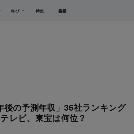
学び
特集
書籍
年後の予測年収」36社ランキング
日本テレビ、東宝は何位？