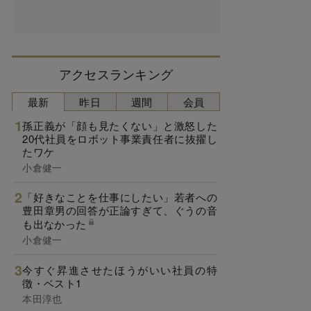
アクセスランキング
最新
昨日
週間
会員
孫正義が「顔も見たくない」と激怒した
20代社員をロボット事業責任者に抜擢し
たワケ
小倉健一
「好きなことを仕事にしたい」若者への
豊田章男の回答が正論すぎて、ぐうの音
も出なかった
小倉健一
今すぐ昇進させたほうがいい社員の特
徴・ベスト1
本田淳也