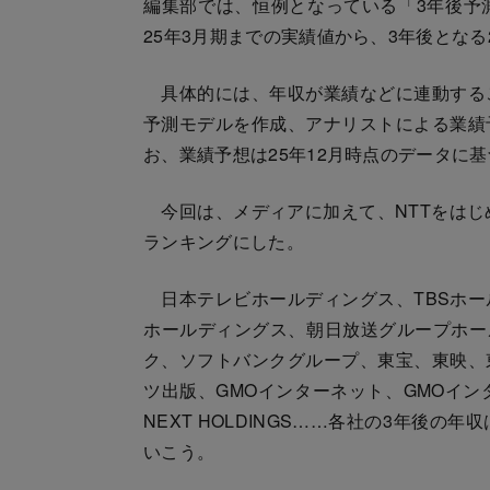
編集部では、恒例となっている「3年後予
25年3月期までの実績値から、3年後となる
具体的には、年収が業績などに連動する
予測モデルを作成、アナリストによる業績
お、業績予想は25年12月時点のデータに
今回は、メディアに加えて、NTTをはじ
ランキングにした。
日本テレビホールディングス、TBSホー
ホールディングス、朝日放送グループホール
ク、ソフトバンクグループ、東宝、東映、
ツ出版、GMOインターネット、GMOイン
NEXT HOLDINGS……各社の3年後
いこう。