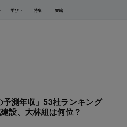
学び
特集
書籍
の予測年収」53社ランキング
成建設、大林組は何位？