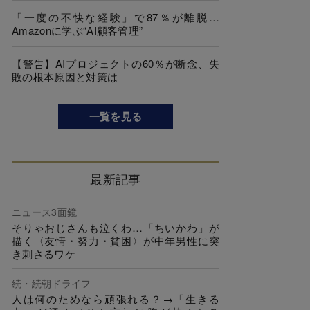
「一度の不快な経験」で87％が離脱…
Amazonに学ぶ“AI顧客管理”
【警告】AIプロジェクトの60％が断念、失
敗の根本原因と対策は
一覧を見る
最新記事
ニュース3面鏡
そりゃおじさんも泣くわ…「ちいかわ」が
描く〈友情・努力・貧困〉が中年男性に突
き刺さるワケ
続・続朝ドライフ
人は何のためなら頑張れる？→「生きる