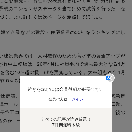
ことを前提に、各社の公表資料を用いて重回帰分析による
予想のコンセンサスデータを当てはめて試算を行った。な
基づく。より詳しくは次ページを参照してほしい。
建て企業などの建設・住宅業界の53社をランキングにし
い建設業界では、人材確保のための高水準の賃金アップが
竹中工務店は、26年4月に社員平均で過去最大となる4万
給を含む10％超の賃上げを実施している。大林組も26年4月
約7.5％の賃上げを行った。
続きを読むには会員登録が必要です。
田建設、安藤ハザマ、西松建設、東亜建設工業、東急建
会員の方は
ログイン
揮ホールディングス、きんでん、関電工、高砂熱学工業、
長谷工コーポレーション、タマホーム……各社の3年後の
すべての記事が読み放題！
るのか。一挙に見ていこう。
7日間無料体験