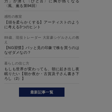
力」が湧く〈ひと言〉に胸が熱くなる
〈風、薫る第94回〉
感性の教室
【頭を柔らかくする】アーティストのよう
に考える3つのヒント
89歳、現役トレーダー 大富豪シゲルさんの教
え
【NG習慣】パッと見の印象で株を買うのは
なぜダメなの？
暮らしの信じ方
もしも世界が変わっても、朝に起き出し夜
眠りたい【朝か夜か・古賀及子さん書き下
ろし（2）】
最新記事一覧