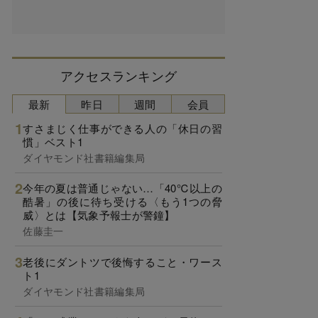
アクセスランキング
最新
昨日
週間
会員
すさまじく仕事ができる人の「休日の習
慣」ベスト1
ダイヤモンド社書籍編集局
今年の夏は普通じゃない…「40℃以上の
酷暑」の後に待ち受ける〈もう1つの脅
威〉とは【気象予報士が警鐘】
佐藤圭一
老後にダントツで後悔すること・ワース
ト1
ダイヤモンド社書籍編集局