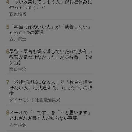
「つい残業してしまう人」がお昼休みに
やってしまうこと
萩原雅裕
「本当に頭のいい人」が「執着しない」
たった1つの習慣
古川武士
暴行・暴言を繰り返していた非行少年→
教官が気づけなかった「ある特徴」【マ
ンガ】
宮口幸治
「老後が退屈になる人」と「お金を増や
せない人」に共通する、たった1つの特
徴
ダイヤモンド社書籍編集局
メールで「～です」を「～と思います」
とわざわざ書く人が知らない事実
西田延弘