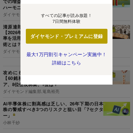
での増益率が高い120銘柄】3位キオクシア、4位
ハーモニックDS、1位は？
ダイヤモンド編集部,篭島裕亮
すべての記事が読み放題！
7日間無料体験
清原達郎式「割安小型成長株」候補194銘柄！
【2026年3月最新版】独自のネットキャッシュ比
ダイヤモンド・プレミアムに登録
率を活用したアクティビストも注目する銘柄発掘
術とは？
ダイヤモンド編集部,篭島裕亮
最大1万円割引キャンペーン実施中！
詳細はこちら
攻めにも守りにも強い「割安株」ランキング
【60銘柄】再来期利益で算出！11位キオクシ
ア、8位住友林業、1位は？
ダイヤモンド編集部,篭島裕亮
AI半導体株に割高感は乏しい、26年下期の日本
株の警戒すべき3つのリスクと狙い目「7セクタ
ー」
小林千紗