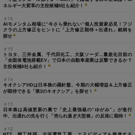
ネルギー大変革の主役候補6社も紹介！
＃16
AIモメンタム相場に“今さら乗れない”個人投資家必見！フジ
クラの上方修正をヒントに「上方修正期待＋出遅れ」銘柄を
探せ
＃15
トヨタ、三井金属、千代田化工、大阪ソーダ…量産化目前の
「全固体電池搭載EV」で日本の自動車産業は反撃できるか？
主役候補8社も紹介！
＃14
キオクシアHDは日本株の羅針盤、今期の大幅増益＆上方修正
が期待できる「第2のキオクシア」を探せ！
＃13
日本株は高値更新の裏で「史上最強級の“ゆがみ”」が進行
中、出遅れの先を行く「売られ過ぎ大型株」の反発に期待！
＃12
NTT、精工技研、古河電気工業…エヌビディアも推進する