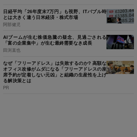
日経平均「26年度末7万円」も視野、ITバブル時
とは大きく違う日米経済・株式市場
阿部健児
AIブームが生む株価急騰の疑念、見過ごされる
「富の企業集中」が生む最終需要なき成長
田渕直也
なぜ「フリーアドレス」は失敗するのか? 高額な
オフィス改修がムダになる「フリーアドレスの座
席予約が定着しない元凶」と組織の生産性を上げ
る解決策とは
PR