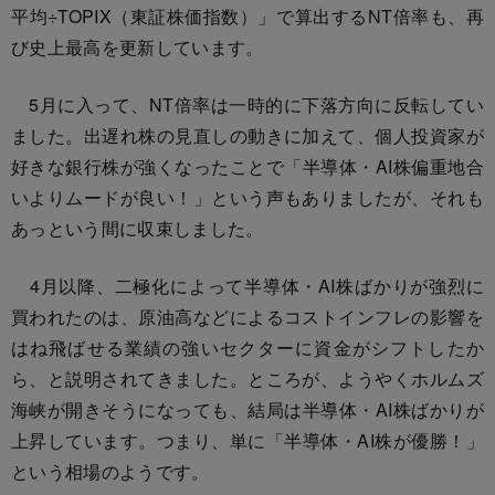
平均÷TOPIX（東証株価指数）」で算出するNT倍率も、再
び史上最高を更新しています。
5月に入って、NT倍率は一時的に下落方向に反転してい
ました。出遅れ株の見直しの動きに加えて、個人投資家が
好きな銀行株が強くなったことで「半導体・AI株偏重地合
いよりムードが良い！」という声もありましたが、それも
あっという間に収束しました。
4月以降、二極化によって半導体・AI株ばかりが強烈に
買われたのは、原油高などによるコストインフレの影響を
はね飛ばせる業績の強いセクターに資金がシフトしたか
ら、と説明されてきました。ところが、ようやくホルムズ
海峡が開きそうになっても、結局は半導体・AI株ばかりが
上昇しています。つまり、単に「半導体・AI株が優勝！」
という相場のようです。