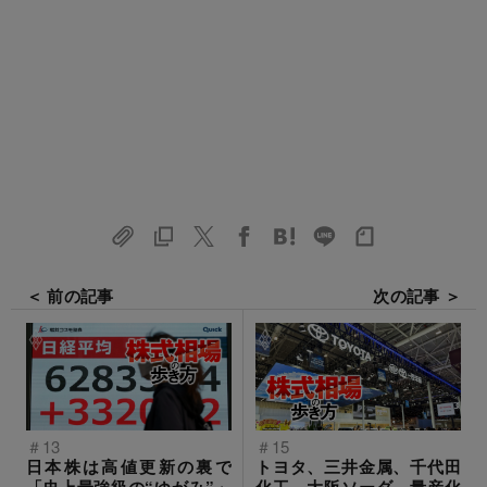
＜ 前の記事
次の記事 ＞
＃13
＃15
日本株は高値更新の裏で
トヨタ、三井金属、千代田