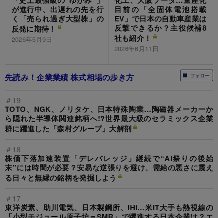
「史上最強級の“ゆがみ”」
化工、大阪ソーダ…量産化
が進行中、出遅れの先を行
目前の「全固体電池搭載
く「売られ過ぎ大型株」の
EV」で日本の自動車産業は
反撃できるか？主役候補8
反発に期待！
社も紹介！
2026年5月9日
2026年6月11日
先読み！企業業績 株式相場の歩き方
フォロー
＃19
TOTO、NGK、ノリタケ、日本特殊陶業…陶磁器メーカーか
ら隠れた半導体関連銘柄へ!?世界最大級のセラミックス企業
群に躍進した「森村グループ」大解剖
＃18
株価下落加速装置「デレバレッジ」継続で“AI祭りの後始
末”には時間が必要？安易な逆張りを避け、需給の悪さに震え
る日々と無縁の銘柄を発掘しよう
＃17
東洋炭素、助川電気、日本製鋼所、IHI…米IT大手も熱視線の
「小型モジュール原子炉＝SMR」で躍進する日本企業は？エ