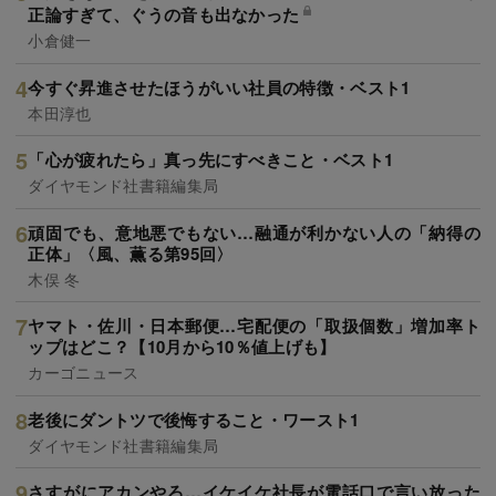
正論すぎて、ぐうの音も出なかった
小倉健一
今すぐ昇進させたほうがいい社員の特徴・ベスト1
本田淳也
「心が疲れたら」真っ先にすべきこと・ベスト1
ダイヤモンド社書籍編集局
頑固でも、意地悪でもない…融通が利かない人の「納得の
正体」〈風、薫る第95回〉
木俣 冬
ヤマト・佐川・日本郵便…宅配便の「取扱個数」増加率ト
ップはどこ？【10月から10％値上げも】
カーゴニュース
老後にダントツで後悔すること・ワースト1
ダイヤモンド社書籍編集局
さすがにアカンやろ…イケイケ社長が電話口で言い放った