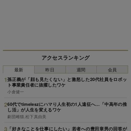
アクセスランキング
最新
昨日
週間
会員
孫正義が「顔も見たくない」と激怒した20代社員をロボッ
ト事業責任者に抜擢したワケ
小倉健一
60代でtimeleszにハマり人生初の1人遠征へ…「中高年の推
し活」が人生を変えるワケ
劇団雌猫,松下真由美
「好きなことを仕事にしたい」若者への豊田章男の回答が