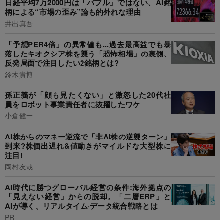
日経平均7万2000円は「バブル」ではない、AI銘
柄による“市場の歪み”論も的外れな理由
井出真吾
「予想PER4倍」の異常値も...過去最高益でも暴
落したキオクシア株を襲う「恐怖相場」の裏側、
反発局面で注目したい2銘柄とは?
鈴木貴博
孫正義が「顔も見たくない」と激怒した20代社
員をロボット事業責任者に抜擢したワケ
小倉健一
AI株からのマネー逆流で「非AI株の逆襲ターン」
到来?株価出遅れ&値動きがマイルドな大型株に
注目!
岡村友哉
AI時代に勝つグローバル経営の条件:海外拠点の
「見えない経営」からの脱却。「二層ERP」と
AIが導く、リアルタイム·データ統合戦略とは
PR