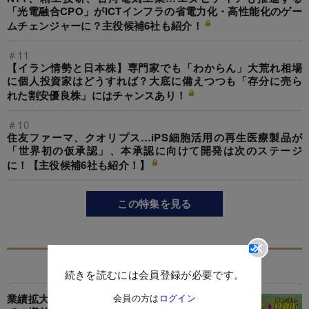
「光電融合CPO」がICTインフラの省電力化・高性能化のゲー
ムチェンジャーに？主役候補6社も紹介！
＃11
【イラン情勢と日本株】専門家でも「わからん」大荒れ相場
に個人投資家はどうすれば？大底に備えつつも「存分に売ら
れた割安優良株」にはチャンスあり！
＃10
住友ファーマ、クオリプス…iPS細胞活用の再生医療製品が
「世界初の仮承認」、本承認に向けて開発は次のステージ
に！【主役候補6社も紹介！】
この特集を見る
関連記事
続きを読むには会員登録が必要です。
会員の方は
ログイン
業績拡大「大化け株候補」ランキング【再来期ま