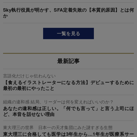
Sky執行役員が明かす、SFA定着失敗の【本質的原因】とは何
か
一覧を見る
最新記事
言語化だけじゃ伝わんない
【食えるイラストレーターになる方法】デビューするために
最初の最初にやったこと
組織の違和感 結局、リーダーは何を変えればいいのか？
あなたの違和感は正しい。「何でも言って」と言う上司にほ
ど、本音を話せない理由
東大理三の世界 日本一の天才集団にみた謎すぎる生態
東大理三に合格しても医学は3年生から…1年生が医療系サー