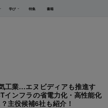
学び
特集
書籍
電気工業…エヌビディアも推進す
CTインフラの省電力化・高性能化
？主役候補6社も紹介！