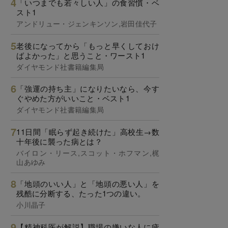
「いつまでも若々しい人」の食習慣・ベ
スト1
アンドリュー・ジェンキンソン,岩田佳代子
老後になってから「もっと早くしておけ
ばよかった」と思うこと・ワースト1
ダイヤモンド社書籍編集局
「強運の持ち主」になりたいなら、今す
ぐやめた方がいいこと・ベスト1
ダイヤモンド社書籍編集局
11日間「眠らず起き続けた」高校生→数
十年後に襲った病とは？
バイロン・リース,スコット・ホフマン,梶
山あゆみ
「地頭のいい人」と「地頭の悪い人」を
残酷に分断する、たった1つの違い。
小川晶子
【精神科医が解説】職場の嫌いな人に疲