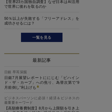
【世界23カ国独自調査】なぜ日本はAI活用
で世界に後れを取るのか
50％以上が失敗する「フリーアドレス」を
成功させるには？
一覧を見る
最新記事
日銀 早耳深掘
日銀7月展望レポートににじむ「ビハイン
ド・ザ・カーブ」への焦り、為替次第で“9
月前倒し”利上げも
ビジネスパーソンに必須！経済＆ビジネスの
最重要キーワード
【高額療養費制度】8月から上限額を引き上