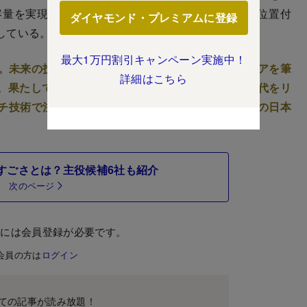
容量を実現する次世代情報通信基盤の中核技術」と位置付
ダイヤモンド・プレミアムに登録
している。
最大1万円割引キャンペーン実施中！
。未来の技術と思われていたCPOだが、エヌビディアを筆
詳細はこちら
。果たして日本勢は巨大な新潮流に対応して、AI時代をリ
チ技術で注目の中堅企業まで、光電融合関連で注目の日本
すごさとは？主役候補6社も紹介
次のページ
むには会員登録が必要です。
会員の方は
ログイン
ての記事が読み放題！