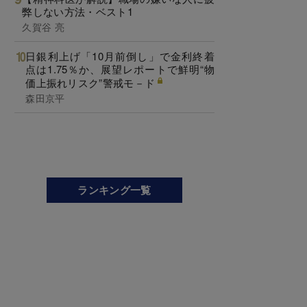
弊しない方法・ベスト1
久賀谷 亮
日銀利上げ「10月前倒し」で金利終着
点は1.75％か、展望レポートで鮮明“物
価上振れリスク”警戒モ－ド
森田京平
ランキング一覧