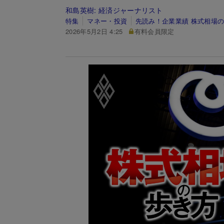
和島英樹:
経済ジャーナリスト
特集
マネー・投資
先読み！企業業績 株式相場
2026年5月2日 4:25
有料会員限定