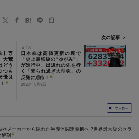
次の記事 ＞
＃13
株】専
日本株は高値更新の裏で
」大荒
「史上最強級の“ゆがみ”」
はどう
が進行中、出遅れの先を行
つつも
く「売られ過ぎ大型株」の
安優良
反発に期待！
り！
2026年5月9日
フォロー
陶磁器メーカーから隠れた半導体関連銘柄へ!?世界最大級のセラ
大解剖