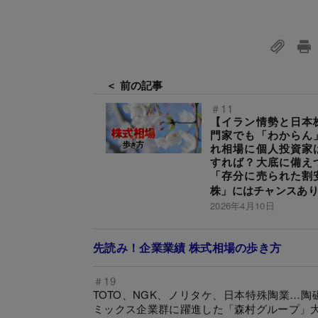
＜ 前の記事
＃11
【イラン情勢と日本
門家でも「わからん
れ相場に個人投資家
すれば？大底に備え
「存分に売られた割
株」にはチャンスあ
2026年4月10日
先読み！企業業績 株式相場の歩き方
＃19
TOTO、NGK、ノリタケ、日本特殊陶業…
ミックス企業群に躍進した「森村グループ」