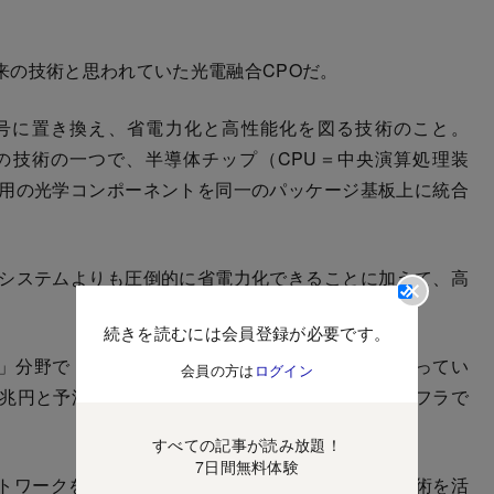
の技術と思われていた光電融合CPOだ。
号に置き換え、省電力化と高性能化を図る技術のこと。
は光電融合の技術の一つで、半導体チップ（CPU＝中央演算処理装
信用の光学コンポーネントを同一のパッケージ基板上に統合
システムよりも圧倒的に省電力化できることに加えて、高
続きを読むには会員登録が必要です。
」分野で「オール光ネットワーク」が優先項目になってい
会員の方は
ログイン
3兆円と予測されており、「AI社会を支える基幹インフラで
すべての記事が読み放題！
7日間無料体験
トワークを「情報通信装置・デバイスに光電融合技術を活