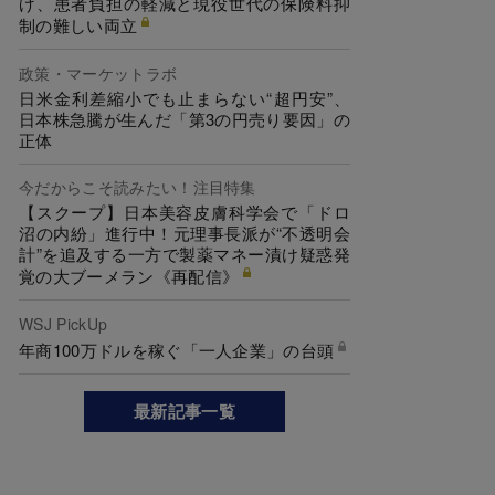
げ、患者負担の軽減と現役世代の保険料抑
制の難しい両立
政策・マーケットラボ
日米金利差縮小でも止まらない“超円安”、
日本株急騰が生んだ「第3の円売り要因」の
正体
今だからこそ読みたい！注目特集
【スクープ】日本美容皮膚科学会で「ドロ
沼の内紛」進行中！元理事長派が“不透明会
計”を追及する一方で製薬マネー漬け疑惑発
覚の大ブーメラン《再配信》
WSJ PickUp
年商100万ドルを稼ぐ「一人企業」の台頭
最新記事一覧