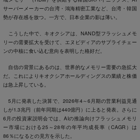
サーバーメーカーの台湾・鴻海精密工業など、台湾・韓国
勢が存在感を放つ。一方で、日本企業の影は薄い。
こうした中で、キオクシアは、NAND型フラッシュメモ
リーの需要拡大を受けて、エヌビディアのサプライチェー
ンの中核に食い込む意向を表明した格好だ。
自信の背景にあるのは、世界的なメモリー需要の急拡大
だ。これによりキオクシアホールディングスの業績と株価
は急上昇している。
5月に発表した決算で、2026年4～6月期の営業利益見通
しが1.3兆円（前年同期は440億円）に上ると発表。さらに
6月の投資家説明会では、AIの推論向けフラッシュメモリ
ー市場における25～28年の年平均成長率（CAGR）は
86％になるとの見方を示した。