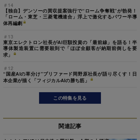
＃14
【独自】デンソーの買収提案強行で“ローム争奪戦”が勃発！
「ローム・東芝・三菱電機連合」浮上で激化するパワー半導
体再編劇
＃13
東京エレクトロン社長がAI巨額投資の「最前線」を語る！半
導体製造装置に需要殺到で「ほぼ全顧客が納期前倒しを要
求」
＃12
“国産AIの草分け”プリファード岡野原社長が語り尽くす！日
本企業が描く「フィジカルAIの勝ち筋」
この特集を見る
関連記事