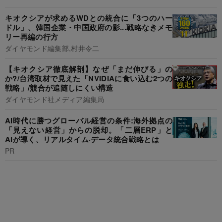
キオクシアが求めるWDとの統合に「3つのハー
ドル」、韓国企業・中国政府の影...戦略なきメモ
リー再編の行方
ダイヤモンド編集部,村井令二
【キオクシア徹底解剖】なぜ「まだ伸びる」の
か?/台湾取材で見えた「NVIDIAに食い込む2つの
戦略」/競合が追随しにくい構造
ダイヤモンド社メディア編集局
AI時代に勝つグローバル経営の条件:海外拠点の
「見えない経営」からの脱却。「二層ERP」と
AIが導く、リアルタイム·データ統合戦略とは
PR