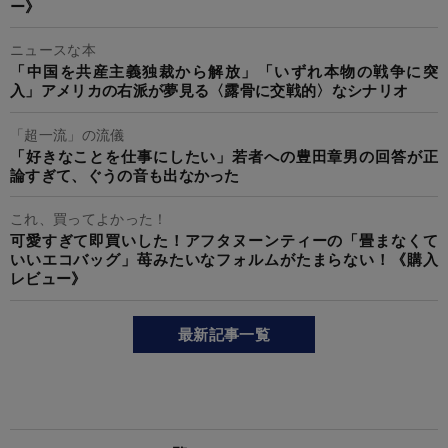
ー》
ニュースな本
「中国を共産主義独裁から解放」「いずれ本物の戦争に突
入」アメリカの右派が夢見る〈露骨に交戦的〉なシナリオ
「超一流」の流儀
「好きなことを仕事にしたい」若者への豊田章男の回答が正
論すぎて、ぐうの音も出なかった
これ、買ってよかった！
可愛すぎて即買いした！アフタヌーンティーの「畳まなくて
いいエコバッグ」苺みたいなフォルムがたまらない！《購入
レビュー》
最新記事一覧