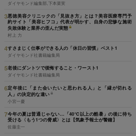
ダイヤモンド編集部,下本菜実
悪徳美容クリニックの「見抜き方」とは？美容医療専門予
約サイト「美容ヒフコ」代表が明かす、自身の悲惨な施術
失敗体験と業界の歪んだ実態
村上 力
すさまじく仕事ができる人の「休日の習慣」ベスト1
ダイヤモンド社書籍編集局
老後にダントツで後悔すること・ワースト1
ダイヤモンド社書籍編集局
定年後に「また会いたいと思われる人」と「縁が切れる
人」の決定的な違い
小宮一慶
今年の夏は普通じゃない…「40℃以上の酷暑」の後に待ち
受ける〈もう1つの脅威〉とは【気象予報士が警鐘】
佐藤圭一