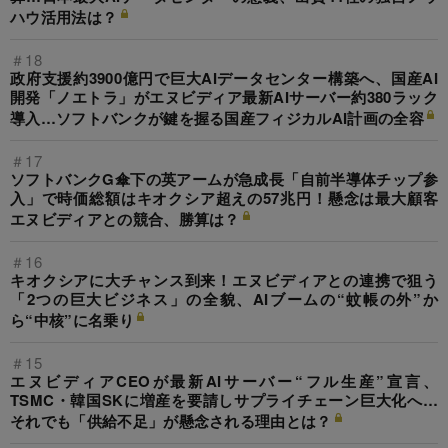
ハウ活用法は？
＃18
政府支援約3900億円で巨大AIデータセンター構築へ、国産AI
開発「ノエトラ」がエヌビディア最新AIサーバー約380ラック
導入…ソフトバンクが鍵を握る国産フィジカルAI計画の全容
＃17
ソフトバンクG傘下の英アームが急成長「自前半導体チップ参
入」で時価総額はキオクシア超えの57兆円！懸念は最大顧客
エヌビディアとの競合、勝算は？
＃16
キオクシアに大チャンス到来！エヌビディアとの連携で狙う
「2つの巨大ビジネス」の全貌、AIブームの“蚊帳の外”か
ら“中核”に名乗り
＃15
エヌビディアCEOが最新AIサーバー“フル生産”宣言、
TSMC・韓国SKに増産を要請しサプライチェーン巨大化へ…
それでも「供給不足」が懸念される理由とは？