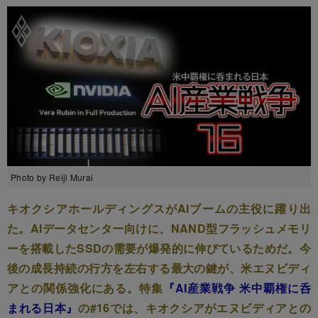
Photo by Reiji Murai
キオクシアホールディングスがAIブームの主役に躍り出
た。AIデータセンター向けに、NAND型フラッシュメモリ
ーを搭載したSSDの需要が爆発的に伸びているためだ。今
後の成長持続の行方を左右する最大の鍵が、米エヌビディ
アとの関係強化にある。特集
『AI産業戦争 米中覇権に呑
まれる日本』
の#16では、キオクシアがエヌビディアとの