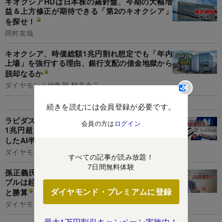
キオクシアHDは日本株の羅針盤、今期の大幅増
益＆上方修正が期待できる「第2のキオクシア」
を探せ！
岡村友哉
キオクシア、時価総額1兆円割れ想定でも「年内
上場」を強行する理由、銀行支配の借金地獄から
脱却なるか
ダイヤモンド編集部,村井令二
続きを読むには会員登録が必要です。
ラピダス・ソフトバンク・鴻海…「国産AI計画に
会員の方は
ログイン
1兆円超」を国が新規支援へ、累計7兆円に膨張
したAI半導体予算の転換点
ダイヤモンド編集部,村井令二
すべての記事が読み放題！
7日間無料体験
孫正義氏の“腹心”が断言！「データセンターバ
ブルは起きない」全米AIインフラ巨額投資の全貌
ダイヤモンド・プレミアムに登録
と勝算
ダイヤモンド編集部,村井令二
最大1万円割引キャンペーン実施中！