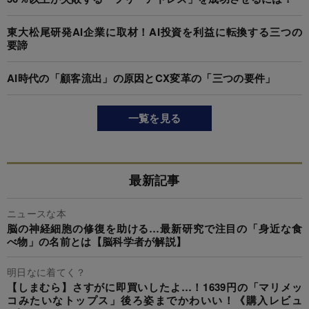
東大松尾研発AI企業に取材！AI投資を利益に転換する三つの
要諦
AI時代の「顧客流出」の原因とCX変革の「三つの要件」
一覧を見る
最新記事
ニュースな本
脳の神経細胞の修復を助ける…最新研究で注目の「身近な食
べ物」の名前とは【脳科学者が解説】
明日なに着てく？
【しまむら】さすがに即買いしたよ…！1639円の「マリメッ
コみたいなトップス」後ろ姿までかわいい！《購入レビュ