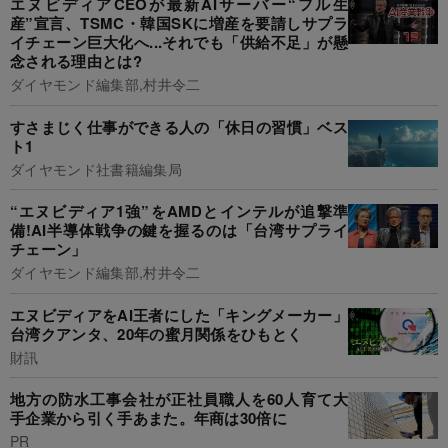
エヌビディアCEOが最新AIサーバー“フル生
産”宣言、TSMC・韓国SKに増産を要請しサプラ
イチェーン巨大化へ...それでも「供給不足」が懸
念される理由とは?
ダイヤモンド編集部,村井令二
すさまじく仕事ができる人の「休日の習慣」ベス
ト1
ダイヤモンド社書籍編集局
“エヌビディア1強”をAMDとインテルが追撃準
備!AI半導体戦争の鍵を握るのは「台湾サプライ
チェーン」
ダイヤモンド編集部,村井令二
エヌビディアをAI王者にした「キングメーカー」
台湾クアンタ、20年の蜜月関係をひもとく
財訊
地方の防水工事会社が正社員職人を60人育て大
手企業から引く手あまた。年商は30倍に
PR