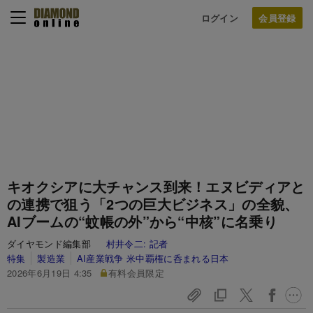
ログイン
キオクシアに大チャンス到来！エヌビディアと
の連携で狙う「2つの巨大ビジネス」の全貌、
AIブームの“蚊帳の外”から“中核”に名乗り
ダイヤモンド編集部
村井令二:
記者
特集
製造業
AI産業戦争 米中覇権に呑まれる日本
2026年6月19日 4:35
有料会員限定