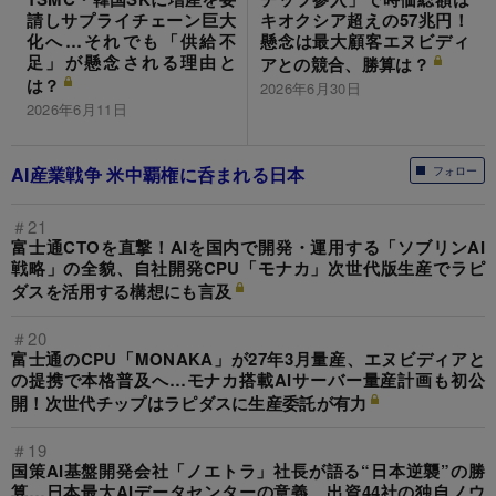
請しサプライチェーン巨大
キオクシア超えの57兆円！
化へ…それでも「供給不
懸念は最大顧客エヌビディ
足」が懸念される理由と
アとの競合、勝算は？
は？
2026年6月30日
2026年6月11日
AI産業戦争 米中覇権に呑まれる日本
フォロー
＃21
富士通CTOを直撃！AIを国内で開発・運用する「ソブリンAI
戦略」の全貌、自社開発CPU「モナカ」次世代版生産でラピ
ダスを活用する構想にも言及
＃20
富士通のCPU「MONAKA」が27年3月量産、エヌビディアと
の提携で本格普及へ…モナカ搭載AIサーバー量産計画も初公
開！次世代チップはラピダスに生産委託が有力
＃19
国策AI基盤開発会社「ノエトラ」社長が語る“日本逆襲”の勝
算…日本最大AIデータセンターの意義、出資44社の独自ノウ