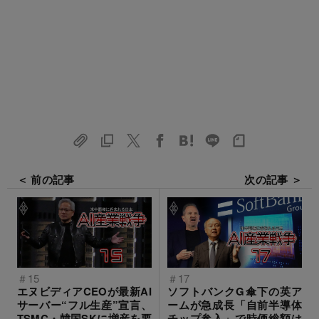
＜ 前の記事
次の記事 ＞
＃15
＃17
エヌビディアCEOが最新AI
ソフトバンクG傘下の英ア
サーバー“フル生産”宣言、
ームが急成長「自前半導体
TSMC・韓国SKに増産を要
チップ参入」で時価総額は