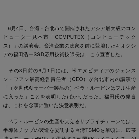
6月4日、台湾・台北市で開催されたアジア最大級のコン
ピューター見本市「COMPUTEX（コンピューテック
ス）」の講演会。台湾企業の聴衆を前に登壇したキオクシ
アの福田浩一SSD応用技術技師長は、こう宣言した。
その3日前の6月1日には、米エヌビディアのジェンス
ン・フアン最高経営責任者（CEO）が台北市内の講演で
「（次世代AIサーバー製品の）ベラ・ルービンはフル生産
に入った」ことを表明したばかりだった。福田氏の発言
は、これを念頭に置いた決意表明だ。
ベラ・ルービンの生産を支えるサプライチェーンでは、
半導体チップの製造を委託する台湾TSMCを筆頭に、広帯
域メモリー（HBM）を供給する韓国SKハイニックス、AI