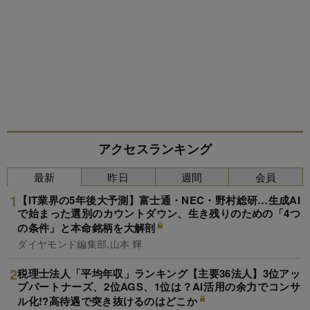
アクセスランキング
最新
昨日
週間
会員
【IT業界の5年後大予測】富士通・NEC・野村総研…生成AI
で始まった選別のカウントダウン、生き残りのための「4つ
の条件」と本命銘柄を大解剖
ダイヤモンド編集部,山本 輝
税理士法人「平均年収」ランキング【主要36法人】3位アッ
プパートナーズ、2位AGS、1位は？AI活用の余力でコンサ
ル化!?高待遇で突き抜けるのはどこか