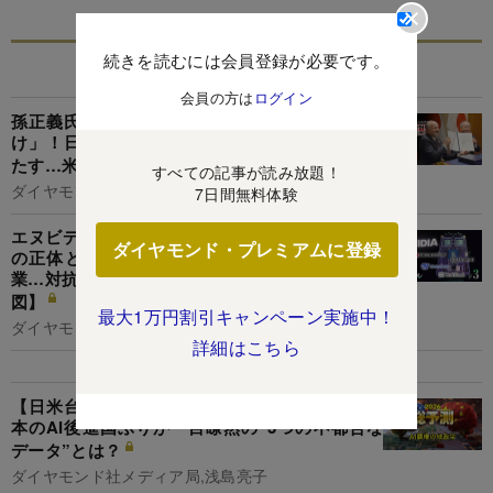
続きを読むには会員登録が必要です。
関連記事
会員の方は
ログイン
孫正義氏が過去最大の10兆円をAI覇権に「全賭
け」！日本企業“対米87兆円投資”の調整役も果
たす…米AIインフラ構築計画本格始動へ
すべての記事が読み放題！
ダイヤモンド編集部,村井令二
7日間無料体験
エヌビディア“1強”を脅かす「巨大半導体企業」
ダイヤモンド・プレミアムに登録
の正体とは？米IT巨人、ソフトバンク、新興企
業…対抗勢力が続々参入【半導体AI・最新業界地
図】
最大1万円割引キャンペーン実施中！
ダイヤモンド編集部,村井令二
詳細はこちら
【日米台vs中国17社】AI覇権戦争を大図解！日
本のAI後進国ぶりが一目瞭然の“3つの不都合な
データ”とは？
ダイヤモンド社メディア局,浅島亮子