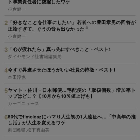
ト事業責任者に抜擢したワケ
小倉健一
「好きなことを仕事にしたい」若者への豊田章男の回答が
正論すぎて、ぐうの音も出なかった
小倉健一
「心が疲れたら」真っ先にすべきこと・ベスト1
ダイヤモンド社書籍編集局
今すぐ昇進させたほうがいい社員の特徴・ベスト1
本田淳也
ヤマト・佐川・日本郵便…宅配便の「取扱個数」増加率ト
ップはどこ？【10月から10％値上げも】
カーゴニュース
60代でtimeleszにハマり人生初の1人遠征へ…「中高年の推
し活」が人生を変えるワケ
劇団雌猫,松下真由美