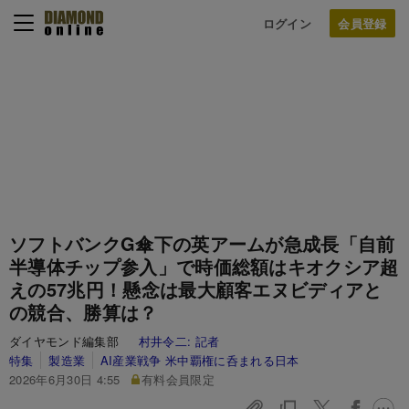
ログイン
ソフトバンクG傘下の英アームが急成長「自前
半導体チップ参入」で時価総額はキオクシア超
えの57兆円！懸念は最大顧客エヌビディアと
の競合、勝算は？
ダイヤモンド編集部
村井令二:
記者
特集
製造業
AI産業戦争 米中覇権に呑まれる日本
2026年6月30日 4:55
有料会員限定