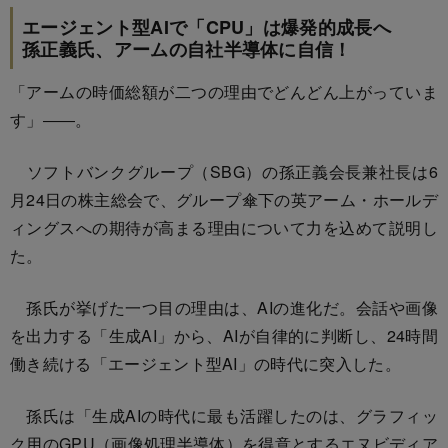
エージェント型AIで「CPU」は爆発的成長へ
孫正義氏、アームの自社半導体に自信！
「アームの時価総額が二つの理由でどんどん上がっていま
す」――。
ソフトバンクグループ（SBG）の孫正義会長兼社長は6
月24日の株主総会で、グループ傘下の英アーム・ホールデ
ィングスへの期待が高まる理由について力を込めて説明し
た。
孫氏が挙げた一つ目の理由は、AIの進化だ。会話や画像
を出力する「生成AI」から、AIが自律的に判断し、24時間
働き続ける「エージェント型AI」の時代に突入した。
孫氏は「生成AIの時代に最も活躍したのは、グラフィッ
ク用のGPU（画像処理半導体）を得意とするエヌビディア