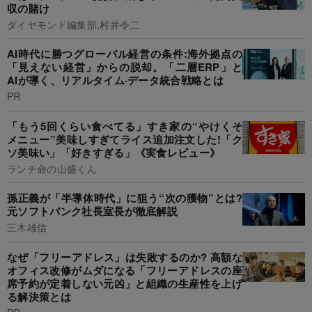
収の賭け
ダイヤモンド編集部,村井令二
AI時代に勝つグローバル経営の条件:海外拠点の
「見えない経営」からの脱却。「二層ERP」と
AIが導く、リアルタイム·データ統合戦略とは
PR
「もう5回くらい食べてる」すき家の“やけくそ
メニュー”美味しすぎてライス追加注文した!「ク
ソ美味い」「好きすぎる」《実食レビュー》
ランチ命の山盛くん
孫正義が「半導体時代」に狙う“次の獲物”とは?
元ソフトバンク社長室長が徹底解説
三木雄信
なぜ「フリーアドレス」は失敗するのか? 高額な
オフィス改修がムダになる「フリーアドレスの座
席予約が定着しない元凶」と組織の生産性を上げ
る解決策とは