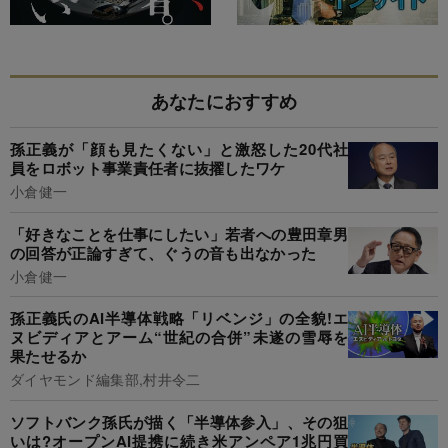
あなたにおすすめ
孫正義が「顔も見たくない」と激怒した20代社
員をロボット事業責任者に抜擢したワケ
小倉健一
「好きなことを仕事にしたい」若者への豊田章男
の回答が正論すぎて、ぐうの音も出なかった
小倉健一
孫正義氏のAI半導体戦略「リベンジ」の全貌!エ
ヌビディアとアーム“世紀の合併”未遂の雪辱を
果たせるか
ダイヤモンド編集部,村井令二
ソフトバンク孫氏が描く「半導体参入」、その狙
いは?オープンAI提携に続き米アンペア1兆円買