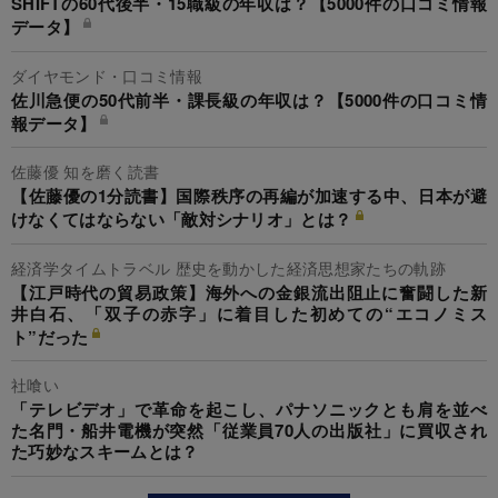
SHIFTの60代後半・15職級の年収は？【5000件の口コミ情報
データ】
ダイヤモンド・口コミ情報
佐川急便の50代前半・課長級の年収は？【5000件の口コミ情
報データ】
佐藤優 知を磨く読書
【佐藤優の1分読書】国際秩序の再編が加速する中、日本が避
けなくてはならない「敵対シナリオ」とは？
経済学タイムトラベル 歴史を動かした経済思想家たちの軌跡
【江戸時代の貿易政策】海外への金銀流出阻止に奮闘した新
井白石、「双子の赤字」に着目した初めての“エコノミス
ト”だった
社喰い
「テレビデオ」で革命を起こし、パナソニックとも肩を並べ
た名門・船井電機が突然「従業員70人の出版社」に買収され
た巧妙なスキームとは？