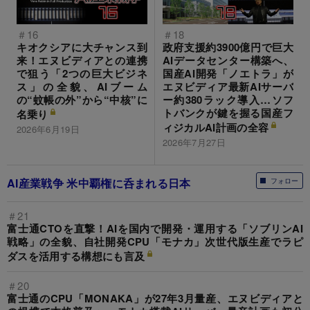
＃16
＃18
キオクシアに大チャンス到
政府支援約3900億円で巨大
来！エヌビディアとの連携
AIデータセンター構築へ、
で狙う「2つの巨大ビジネ
国産AI開発「ノエトラ」が
ス」の全貌、AIブーム
エヌビディア最新AIサーバ
の“蚊帳の外”から“中核”に
ー約380ラック導入…ソフ
トバンクが鍵を握る国産フ
名乗り
ィジカルAI計画の全容
2026年6月19日
2026年7月27日
AI産業戦争 米中覇権に呑まれる日本
フォロー
＃21
富士通CTOを直撃！AIを国内で開発・運用する「ソブリンAI
戦略」の全貌、自社開発CPU「モナカ」次世代版生産でラピ
ダスを活用する構想にも言及
＃20
富士通のCPU「MONAKA」が27年3月量産、エヌビディアと