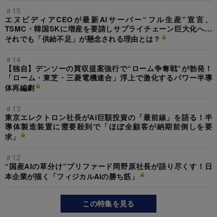
＃15
エヌビディアCEOが最新AIサーバー“フル生産”宣言、
TSMC・韓国SKに増産を要請しサプライチェーン巨大化へ…
それでも「供給不足」が懸念される理由とは？
＃14
【独自】デンソーの買収提案強行で“ローム争奪戦”が勃発！
「ローム・東芝・三菱電機連合」浮上で激化するパワー半導
体再編劇
＃13
東京エレクトロン社長がAI巨額投資の「最前線」を語る！半
導体製造装置に需要殺到で「ほぼ全顧客が納期前倒しを要
求」
＃12
“国産AIの草分け”プリファード岡野原社長が語り尽くす！日
本企業が描く「フィジカルAIの勝ち筋」
この特集を見る