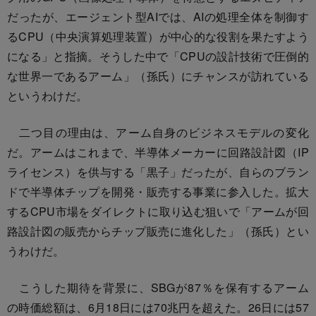
だったが、エージェント型AIでは、AIの処理全体を制御す
るCPU（中央演算処理装置）が中心的な役割を果たすよう
になる」と指摘。そうした中で「CPUの設計技術で圧倒的
な世界一であるアーム」（孫氏）にチャンスが訪れている
というわけだ。
二つ目の理由は、アーム自身のビジネスモデルの変化
だ。アームはこれまで、半導体メーカーに回路設計図（IP
ライセンス）を供与する「黒子」だったが、自らのブラン
ドで半導体チップを開発・販売する事業に参入した。拡大
するCPU市場をダイレクトに取り込む狙いで「アームが回
路設計図の販売からチップ販売に進化した」（孫氏）とい
うわけだ。
こうした期待を背景に、SBGが87％を保有するアーム
の時価総額は、6月18日には70兆円を超えた。26日には57