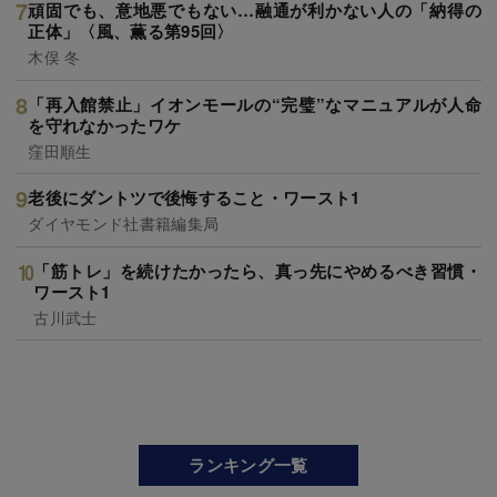
頑固でも、意地悪でもない…融通が利かない人の「納得の
正体」〈風、薫る第95回〉
木俣 冬
「再入館禁止」イオンモールの“完璧”なマニュアルが人命
を守れなかったワケ
窪田順生
老後にダントツで後悔すること・ワースト1
ダイヤモンド社書籍編集局
「筋トレ」を続けたかったら、真っ先にやめるべき習慣・
ワースト1
古川武士
ランキング一覧