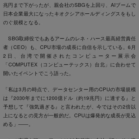
兆円まで下がったが、親会社のSBGを上回り、AIブームで
日本企業最大になったキオクシアホールディングスをもし
のぐ規模となる。
SBG取締役でもあるアームのレネ・ハース最高経営責任
者（CEO）も、CPU市場の成長に自信を示している。6月
2日、台湾で開催されたコンピューター展示会
「COMPUTEX（コンピューテックス）台北」に合わせて
開いたイベントでこう語った。
「私は3月の時点で、データセンター用のCPUの市場規模
は『2030年までに1200億ドル（約19兆円）に達する』と
予想して『強気過ぎる』と言われたが、今ではその2倍以
上になるとの見方が一般的だ。CPUは爆発的な成長が見込
める」――。