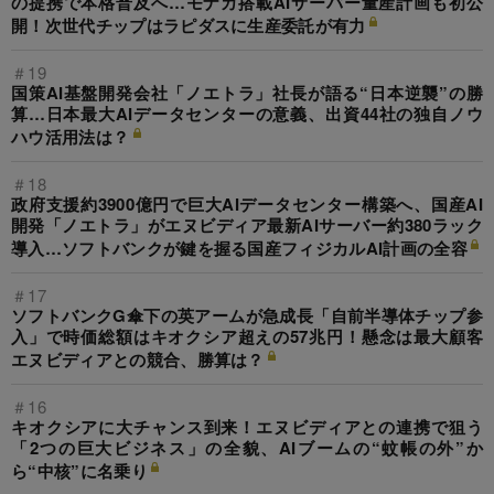
の提携で本格普及へ…モナカ搭載AIサーバー量産計画も初公
開！次世代チップはラピダスに生産委託が有力
＃19
国策AI基盤開発会社「ノエトラ」社長が語る“日本逆襲”の勝
算…日本最大AIデータセンターの意義、出資44社の独自ノウ
ハウ活用法は？
＃18
政府支援約3900億円で巨大AIデータセンター構築へ、国産AI
開発「ノエトラ」がエヌビディア最新AIサーバー約380ラック
導入…ソフトバンクが鍵を握る国産フィジカルAI計画の全容
＃17
ソフトバンクG傘下の英アームが急成長「自前半導体チップ参
入」で時価総額はキオクシア超えの57兆円！懸念は最大顧客
エヌビディアとの競合、勝算は？
＃16
キオクシアに大チャンス到来！エヌビディアとの連携で狙う
「2つの巨大ビジネス」の全貌、AIブームの“蚊帳の外”か
ら“中核”に名乗り