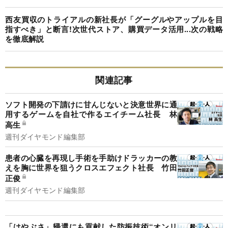
西友買収のトライアルの新社長が「グーグルやアップルを目
指すべき」と断言!次世代ストア、購買データ活用...次の戦略
を徹底解説
関連記事
ソフト開発の下請けに甘んじないと決意世界に通
用するゲームを自社で作るエイチーム社長 林
高生
週刊ダイヤモンド編集部
患者の心臓を再現し手術を手助けドラッカーの教
えを胸に世界を狙うクロスエフェクト社長 竹田
正俊
週刊ダイヤモンド編集部
「はやぶさ」帰還にも貢献した防振技術“オンリ