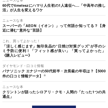
60代でtimeleszにハマり人生初の1人遠征へ…「中高年の推し
活」が人生を変えるワケ
ニュースな本
スーパーの「AEON（イオン）」って何語か知ってる？【身
近に潜む“意外な”言語】
これ、買ってよかった！
「涼しく感じます」無印良品の“日焼け対策グッズ”が手のシ
ミ予防に便利！「フィット感が良い」「買ってよかった」
《購入レビュー》
ダイヤモンド・口コミ情報
パナソニック エナジーの50代前半・次長級の年収は？【5000
件の口コミ情報データ】
ニュースな本
クリントンが語ったシロアリ・クモ・人間の「たった1つの共
通点」