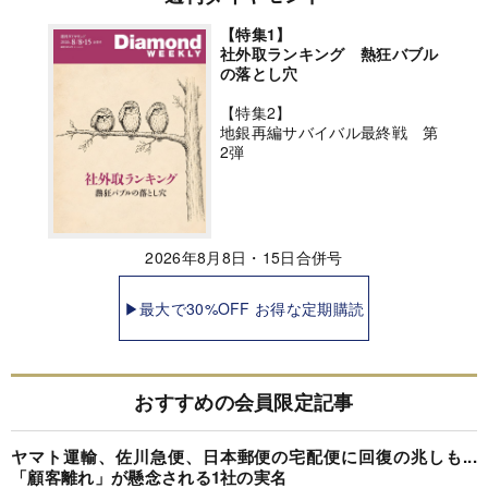
【特集1】
社外取ランキング 熱狂バブル
の落とし穴
【特集2】
地銀再編サバイバル最終戦 第
2弾
2026年8月8日・15日合併号
▶最大で30%OFF お得な定期購読
おすすめの会員限定記事
ヤマト運輸、佐川急便、日本郵便の宅配便に回復の兆しも...
「顧客離れ」が懸念される1社の実名