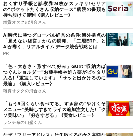
おくすり手帳と診察券24枚がスッキリ!セリア
の“ポケットたくさん収納ケース”病院の書類も
持ち歩けて便利《購入レビュー》
雑貨オタクの河合さん
AI時代に勝つグローバル経営の条件:海外拠点の
「見えない経営」からの脱却。「二層ERP」と
AIが導く、リアルタイム·データ統合戦略とは
PR
「色・大きさ・形すべて好み」GUの“収納力ば
つぐんショルダー”お薬手帳や処方薬がピッタリ
入る!「重宝しています」「サッと出かけるのに
最適」《購入レビュー》
雑貨オタクの河合さん
「もう5回くらい食べてる」すき家の“やけくそ
メニュー”美味しすぎてライス追加注文した!「ク
ソ美味い」「好きすぎる」《実食レビュー》
ランチ命の山盛くん
なぜ「フリーアドレス」は失敗するのか? 高額な