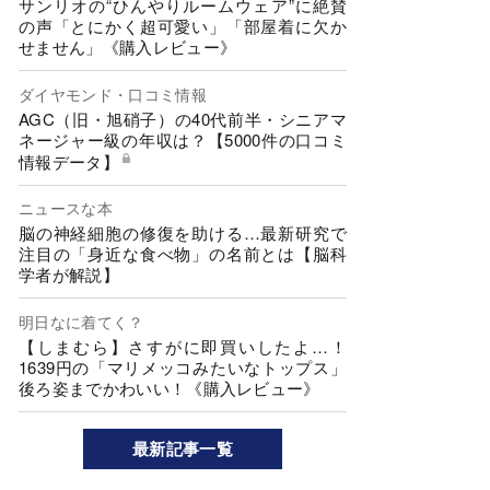
サンリオの“ひんやりルームウェア”に絶賛
の声「とにかく超可愛い」「部屋着に欠か
せません」《購入レビュー》
ダイヤモンド・口コミ情報
AGC（旧・旭硝子）の40代前半・シニアマ
ネージャー級の年収は？【5000件の口コミ
情報データ】
ニュースな本
脳の神経細胞の修復を助ける…最新研究で
注目の「身近な食べ物」の名前とは【脳科
学者が解説】
明日なに着てく？
【しまむら】さすがに即買いしたよ…！
1639円の「マリメッコみたいなトップス」
後ろ姿までかわいい！《購入レビュー》
最新記事一覧