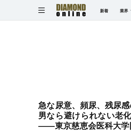
新着
業界
急な尿意、頻尿、残尿感
男なら避けられない老化
――東京慈恵会医科大学