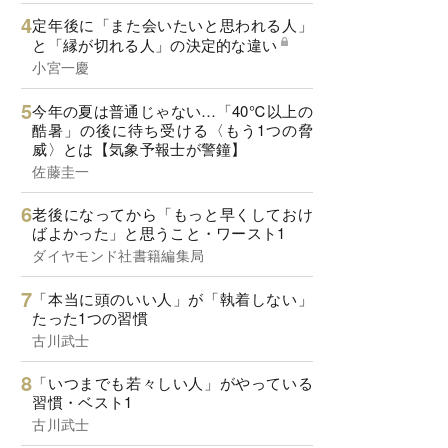
定年後に「また会いたいと思われる人」
と「縁が切れる人」の決定的な違い
小宮一慶
今年の夏は普通じゃない…「40℃以上の
酷暑」の後に待ち受ける〈もう1つの脅
威〉とは【気象予報士が警鐘】
佐藤圭一
老後になってから「もっと早くしておけ
ばよかった」と思うこと・ワースト1
ダイヤモンド社書籍編集局
「本当に頭のいい人」が「執着しない」
たった1つの習慣
古川武士
「いつまでも若々しい人」がやっている
習慣・ベスト1
古川武士