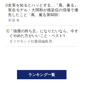
史実を知るとハッとする…『風、薫る』
実在モデル・大関和が感染症の現場で優
先したこと〈風、薫る第92回〉
木俣 冬
「強運の持ち主」になりたいなら、今す
ぐやめた方がいいこと・ベスト1
ダイヤモンド社書籍編集局
ランキング一覧