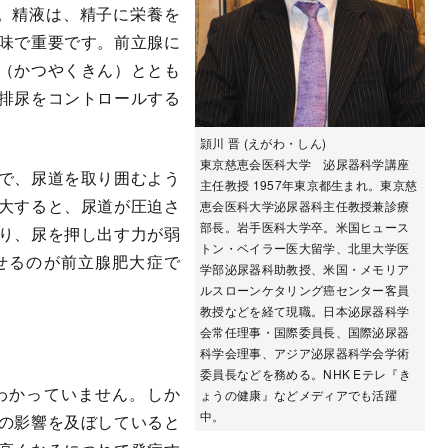
。精液は、精子に栄養を
味で重要です。前立腺に
（かつやくきん）ととも
排尿をコントロールする
頴川 晋 (えがわ・しん)
東京慈恵会医科大学 泌尿器科学講座
で、尿道を取り囲むよう
主任教授 1957年東京都生まれ。東京慈
大すると、尿道が圧迫さ
恵会医科大学泌尿器科主任教授兼診療
部長。岩手医科大学卒。米国ヒュース
り、尿を押し出す力が弱
トン・ベイラー医大留学、北里大学医
せるのが前立腺肥大症で
学部泌尿器科助教授、米国・メモリア
ルスローンケタリング癌センター客員
教授などを経て現職。日本泌尿器科学
会常任理事・国際委員長、国際泌尿器
科学会理事、アジア泌尿器科学会学術
委員長などを務める。NHK Eテレ『き
わかっていません。しか
ょうの健康』などメディアでも活躍
中。
の影響を及ぼしていると