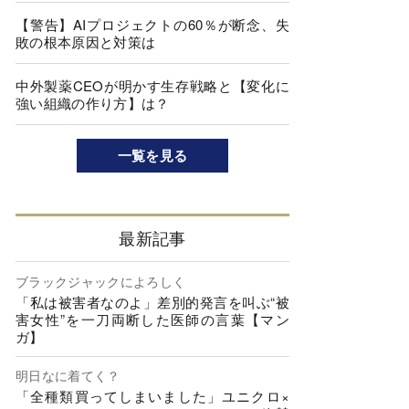
【警告】AIプロジェクトの60％が断念、失
敗の根本原因と対策は
中外製薬CEOが明かす生存戦略と【変化に
強い組織の作り方】は？
一覧を見る
最新記事
ブラックジャックによろしく
「私は被害者なのよ」差別的発言を叫ぶ“被
害女性”を一刀両断した医師の言葉【マン
ガ】
明日なに着てく？
「全種類買ってしまいました」ユニクロ×