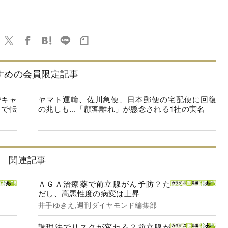
すめの会員限定記事
でキャ
ヤマト運輸、佐川急便、日本郵便の宅配便に回復
務で転
の兆しも...「顧客離れ」が懸念される1社の実名
関連記事
ＡＧＡ治療薬で前立腺がん予防？た
だし、高悪性度の病変は上昇
井手ゆきえ,週刊ダイヤモンド編集部
調理法でリスクが変わる？前立腺が