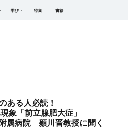
学び
特集
書籍
のある人必読！
現象「前立腺肥大症」
附属病院 頴川晋教授に聞く